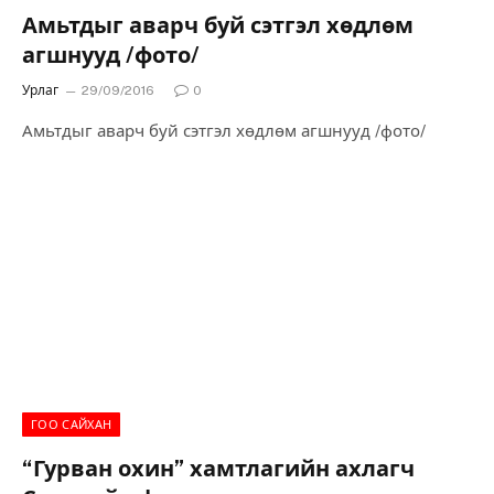
Амьтдыг аварч буй сэтгэл хөдлөм
агшнууд /фото/
Урлаг
29/09/2016
0
Амьтдыг аварч буй сэтгэл хөдлөм агшнууд /фото/
ГОО САЙХАН
“Гурван охин” хамтлагийн ахлагч