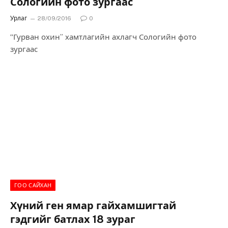
Сологийн фото зургаас
Урлаг
28/09/2016
0
“Гурван охин” хамтлагийн ахлагч Сологийн фото
зургаас
ГОО САЙХАН
Хүний ген ямар гайхамшигтай
гэдгийг батлах 18 зураг