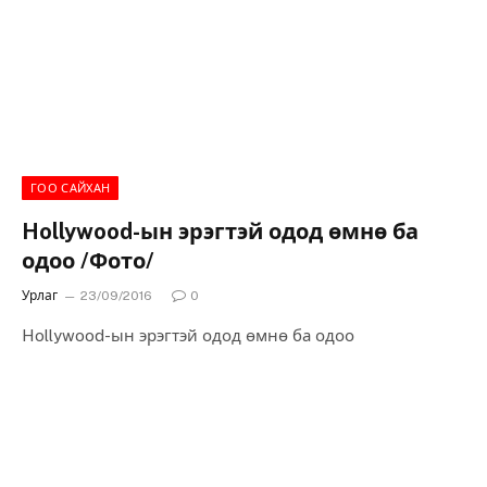
ГОО САЙХАН
Hollywood-ын эрэгтэй одод өмнө ба
одоо /Фото/
Урлаг
23/09/2016
0
Hollywood-ын эрэгтэй одод өмнө ба одоо