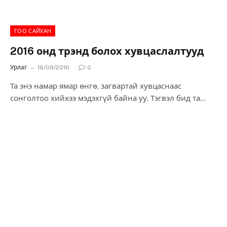
ГОО САЙХАН
2016 онд трэнд болох хувцаслалтууд
Урлаг
16/09/2016
0
Та энэ намар ямар өнгө, загвартай хувцаснаас
сонголтоо хийхээ мэдэхгүй байна уу. Тэгвэл бид та
бүхэндээ хэзээ ч хуучрашгүй, дэгжин, сонгодог гээд
төрөл бүрийн ид шидтэй гайхалтай сонголтуудыг
хүргэе. Нэгэнтээ авчихсан байхад нэг эрин өнгөрсөн ч
загвар өнгө нь сонгодог хэвээр байх болно. Ингээд
мэдээллийн дэлгэрэнгүйтэй хамтдаа танилцъя.