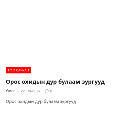
ГОО САЙХАН
Орос охидын дур булаам зургууд
Урлаг
23/09/2016
0
Орос охидын дур булаам зургууд