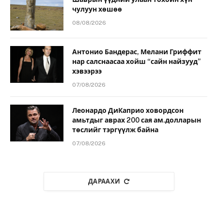
чулуун хөшөө
08/08/2026
Антонио Бандерас, Мелани Гриффит
нар салснаасаа хойш “сайн найзууд”
хэвээрээ
07/08/2026
Леонардо ДиКаприо ховордсон
амьтдыг аврах 200 сая ам.долларын
төслийг тэргүүлж байна
07/08/2026
ДАРААХИ