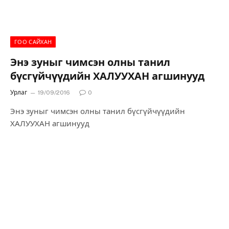
ГОО САЙХАН
Энэ зуныг чимсэн олны танил
бүсгүйчүүдийн ХАЛУУХАН агшинууд
Урлаг
19/09/2016
0
Энэ зуныг чимсэн олны танил бүсгүйчүүдийн
ХАЛУУХАН агшинууд