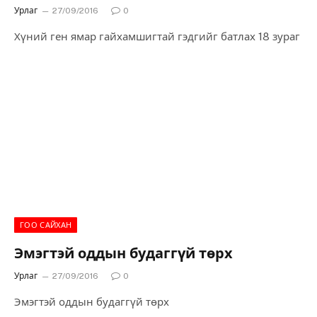
Урлаг
27/09/2016
0
Хүний ген ямар гайхамшигтай гэдгийг батлах 18 зураг
ГОО САЙХАН
Эмэгтэй оддын будаггүй төрх
Урлаг
27/09/2016
0
Эмэгтэй оддын будаггүй төрх