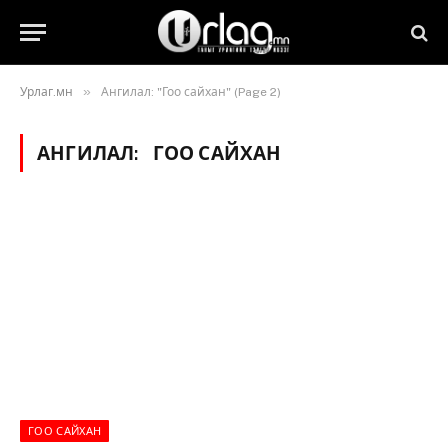
»
Урлаг.мн
Ангилал: "Гоо сайхан" (Page 2)
АНГИЛАЛ:
ГОО САЙХАН
ГОО САЙХАН