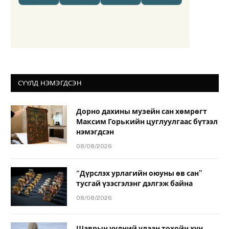
СҮҮЛД НЭМЭГДСЭН
Дорно дахины музейн сан хөмрөгт
Максим Горькийн цуглуулгаас бүтээл
нэмэгдсэн
08/08/2026
“Дүрслэх урлагийн оюуны өв сан”
тусгай үзэсгэлэнг дэлгэж байна
08/08/2026
Шаврын үүдний улаан тохойн хүн