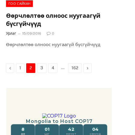
ГОО САЙХАН
Өөрчлөлтөө олноос нуугаагүй
бүсгүйчүүд
Урлаг
15/09/2016
0
Өөрчлөлтөө олноос нуугаагүй бүсгүйчүүд
Previous
…
Next
1
2
3
4
162