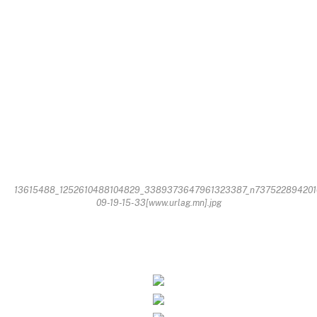
13615488_1252610488104829_3389373647961323387_n737522894201
09-19-15-33[www.urlag.mn].jpg