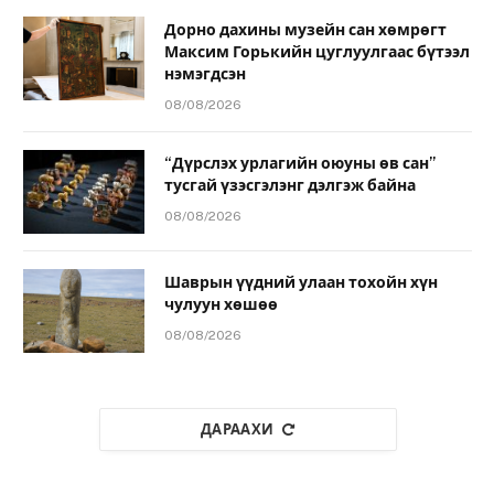
Дорно дахины музейн сан хөмрөгт
Максим Горькийн цуглуулгаас бүтээл
нэмэгдсэн
08/08/2026
“Дүрслэх урлагийн оюуны өв сан”
тусгай үзэсгэлэнг дэлгэж байна
08/08/2026
Шаврын үүдний улаан тохойн хүн
чулуун хөшөө
08/08/2026
ДАРААХИ