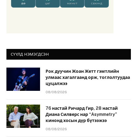
СҮҮЛД НЭМЭГДСЭН
Рок дуучин Жоан Жетт гэмтлийн
улмаас хагалгаанд орж, тоглолтуудаа
цуцалжээ
08/08/2026
76 настай Ричард Гир, 28 настай
Диана Силверс нар “Asymmetry”
кинонд хосын дүр бүтээжээ
08/08/2026