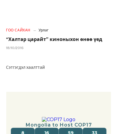
ГОО САЙХАН
Урлаг
“Халтар царайт” киноныхон өнөө үед
18/10/2016
Сэтгэгдэл хаалттай