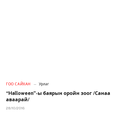
ГОО САЙХАН
Урлаг
“Halloween”-ы баярын оройн зоог /Санаа
аваарай/
28/10/2016