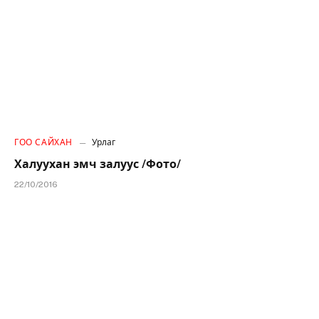
ГОО САЙХАН
Урлаг
Халуухан эмч залуус /Фото/
22/10/2016