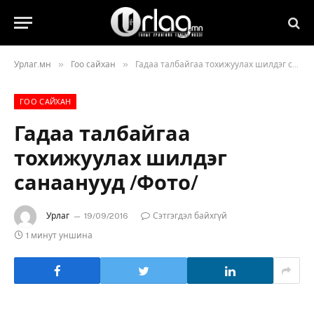
»
»
Урлаг.мн
Гоо сайхан
Гадаа талбайгаа тохижуулах шилдэг санаанууд /Фото/
ГОО САЙХАН
Гадаа талбайгаа
тохижуулах шилдэг
санаанууд /Фото/
Урлаг
19/09/2016
Сэтгэгдэл байхгүй
1 минут уншина