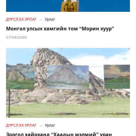
ДҮРСЛЭХ УРЛАГ
Урлаг
Монгол улсын хамгийн том “Морин хуур”
07/08/2026
ДҮРСЛЭХ УРЛАГ
Урлаг
Зоргол хайрханд “Хаадын мэлмий” уран