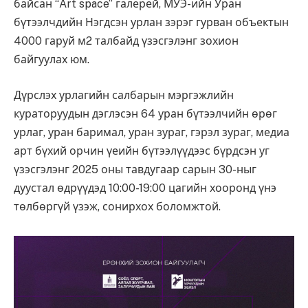
байсан “Art space” галерей, МУЭ-ийн Уран
бүтээлчдийн Нэгдсэн урлан зэрэг гурван объектын
4000 гаруй м2 талбайд үзэсгэлэнг зохион
байгуулах юм.
Дүрслэх урлагийн салбарын мэргэжлийн
кураторуудын дэглэсэн 64 уран бүтээлчийн өрөг
урлаг, уран баримал, уран зураг, гэрэл зураг, медиа
арт бүхий орчин үеийн бүтээлүүдээс бүрдсэн уг
үзэсгэлэнг 2025 оны тавдугаар сарын 30-ныг
дуустал өдрүүдэд 10:00-19:00 цагийн хооронд үнэ
төлбөргүй үзэж, сонирхох боломжтой.