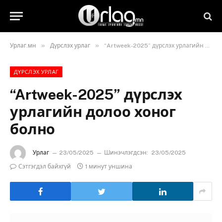
»
»
Урлаг.мн
Дүрслэх урлаг
“Artweek-2025” дүрслэх урлагийн долоо хоног болно
ДҮРСЛЭХ УРЛАГ
“Artweek-2025” дүрслэх
урлагийн долоо хоног
болно
Урлаг
23/05/2025
Шинэчлэгдсэн:
23/05/2025
Сэтгэгдэл байхгүй
1 минут уншина