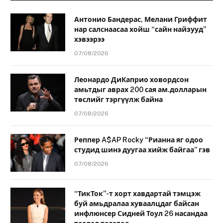
Антонио Бандерас, Мелани Гриффит
нар салснаасаа хойш “сайн найзууд”
хэвээрээ
07/08/2026
Леонардо ДиКаприо ховордсон
амьтдыг аврах 200 сая ам.долларын
төслийг тэргүүлж байна
07/08/2026
Реппер A$AP Rocky “Рианна яг одоо
студид шинэ дуугаа хийж байгаа” гэв
07/08/2026
“ТикТок”-т хорт хавдартай тэмцэж
буй амьдралаа хуваалцдаг байсан
инфлюнсер Сидней Тоул 26 насандаа