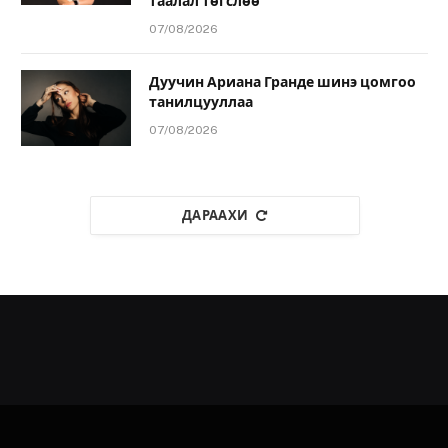
таалал төгслөө
07/08/2026
Дуучин Ариана Гранде шинэ цомгоо
танилцууллаа
07/08/2026
ДАРААХИ