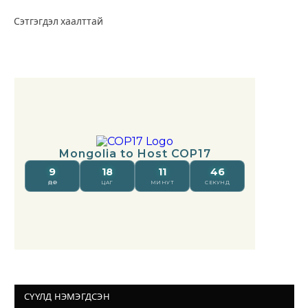
Сэтгэгдэл хаалттай
СҮҮЛД НЭМЭГДСЭН