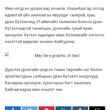
Мөн нэгдсэн урлангаар зочилж, Улаанбаатар хотод
идэвхтэй үйл ажиллагаа явуулдаг галерей, хувь
уран бүтээлчид, 21 аймгийн төлөөлөл болсон уран
бүтээлчидтэй танилцаж, урлагийн тухай яриа
өрнүүлэх, бүтээл худалдан авах боломжийг олгосон
нээлттэй өдөрлөг зохион байгуулна.
Дүрслэх урлагийн үндсэн таван төрлийн нэг болох
архитектурын салбарын уран бүтээлч залуучууд
багаараа оролцож, кураторын багт ажиллаж
байгаагаараа мөн онцлог юм.