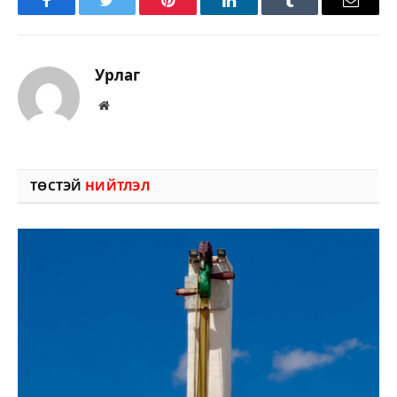
Facebook
Twitter
Pinterest
LinkedIn
Tumblr
Имэйл
Урлаг
Вэбсайт
ТӨСТЭЙ
НИЙТЛЭЛ