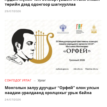
төрийн дээд одонгоор шагнууллаа
29/07/2026
СОНГОДОГ УРЛАГ
Урлаг
Монголын залуу дуучдыг “Орфей” олон улсын
наадам-уралдаанд оролцохыг урьж байна
24/07/2026