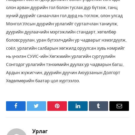
олон арван дуурийн гол болон туслах дүр бүтээж, ганц
хүний дуурийг санаачлан гол дүрд нь тоглож, олон улсад
Монгол Улсын дуурийн урлагийг сурталчлан таниулж,
дуурийн дуулаачийн мэргэжлийн стандарт, хөтөлбөр
боловсруулан, уран бүтээлчдийн ур чадварыг нэмэгдүүлж,
соёл, урлагийн салбарын хөгжилд оруулсан хувь нэмрийг
нь үнэлэн СУИС-ийн Хөгжмийн урлагийн сургуулийн
Сонгодог урлагийн тэнхимийн дуулах ур чадварын багш,
Ардын жүжигчин, дуурийн дуучин Аюурзанын Долгорт
Хөдөлмөрийн баатар цол хүртээлээ.
Facebook
Twitter
Pinterest
LinkedIn
Tumblr
Имэйл
Урлаг