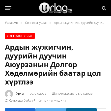
»
»
Урлаг.мн
Сонгодог урлаг
Ардын жүжигчин, дуурийн дуучин Аюурзанын Долгор Хөдөлмөрийн баатар цол хүртлээ
СОНГОДОГ УРЛАГ
Ардын жүжигчин,
дуурийн дуучин
Аюурзанын Долгор
Хөдөлмөрийн баатар цол
хүртлээ
Урлаг
07/07/2025
Шинэчлэгдсэн:
08/07/2025
Сэтгэгдэл байхгүй
1 минут уншина