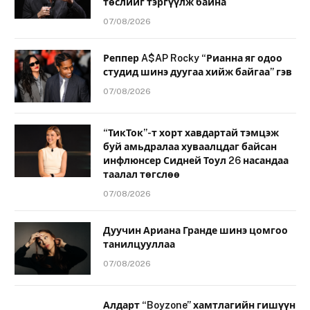
төслийг тэргүүлж байна
07/08/2026
Реппер A$AP Rocky “Рианна яг одоо
студид шинэ дуугаа хийж байгаа” гэв
07/08/2026
“ТикТок”-т хорт хавдартай тэмцэж
буй амьдралаа хуваалцдаг байсан
инфлюнсер Сидней Тоул 26 насандаа
таалал төгслөө
07/08/2026
Дуучин Ариана Гранде шинэ цомгоо
танилцууллаа
07/08/2026
Алдарт “Boyzone” хамтлагийн гишүүн