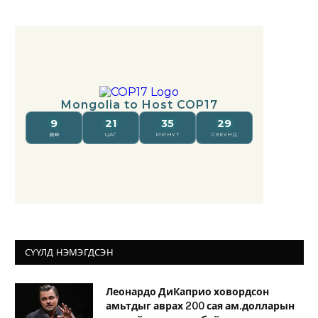
СҮҮЛД НЭМЭГДСЭН
Леонардо ДиКаприо ховордсон
амьтдыг аврах 200 сая ам.долларын