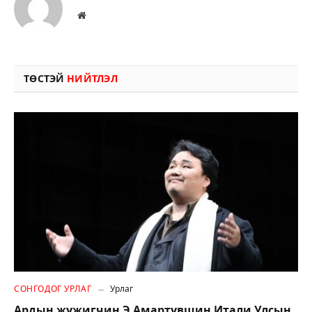
Вэбсайт
ТӨСТЭЙ
НИЙТЛЭЛ
СОНГОДОГ УРЛАГ
Урлаг
Ардын жүжигчин Э.Амартүвшин Итали Улсын