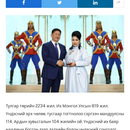
Тулгар төрийн 2234 жил, Их Монгол Улсын 819 жил,
Үндэсний эрх чөлөө, тусгаар тогтнолоо сэргээн мандуулсны
114, Ардын хувьсгалын 104 жилийн ой, Үндэсний их баяр
наадмын босгон дээр дэлхийн болон үндэсний сонгодог