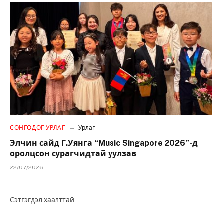
СОНГОДОГ УРЛАГ
Урлаг
Элчин сайд Г.Уянга “Music Singapore 2026”-д
оролцсон сурагчидтай уулзав
22/07/2026
Сэтгэгдэл хаалттай