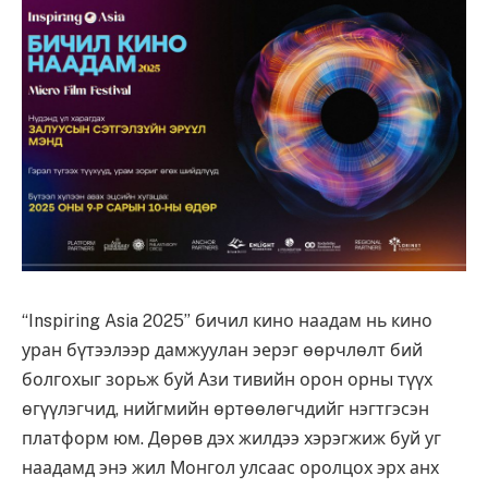
“Inspiring Asia 2025” бичил кино наадам нь кино
уран бүтээлээр дамжуулан эерэг өөрчлөлт бий
болгохыг зорьж буй Ази тивийн орон орны түүх
өгүүлэгчид, нийгмийн өртөөлөгчдийг нэгтгэсэн
платформ юм. Дөрөв дэх жилдээ хэрэгжиж буй уг
наадамд энэ жил Монгол улсаас оролцох эрх анх