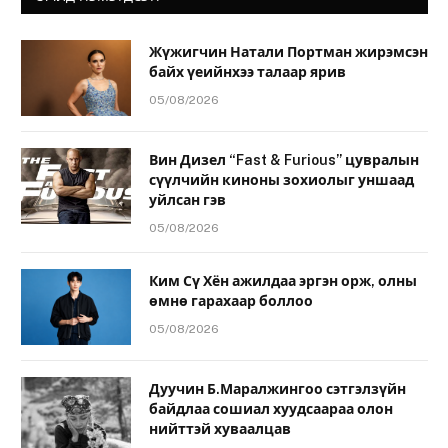
Жүжигчин Натали Портман жирэмсэн
байх үеийнхээ талаар ярив
05/08/2026
Вин Дизел “Fast & Furious” цувралын
сүүлчийн киноны зохиолыг уншаад
уйлсан гэв
05/08/2026
Ким Сү Хён ажилдаа эргэн орж, олны
өмнө гарахаар боллоо
05/08/2026
Дуучин Б.Маралжингоо сэтгэлзүйн
байдлаа сошиал хуудсаараа олон
нийттэй хуваалцав