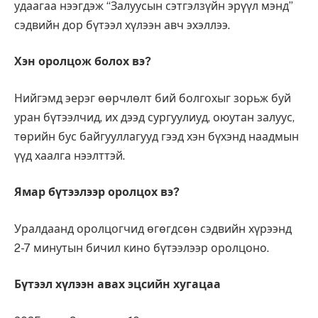
удаагаа нээгдэж “Залуусын сэтгэлзүйн эрүүл мэнд”
сэдвийн дор бүтээл хүлээн авч эхэллээ.
Хэн оролцож болох вэ?
Нийгэмд эерэг өөрчлөлт бий болгохыг зорьж буй
уран бүтээлчид, их дээд сургуулиуд, оюутан залуус,
төрийн бус байгууллагууд гээд хэн бүхэнд наадмын
үүд хаалга нээлттэй.
Ямар бүтээлээр оролцох вэ?
Уралдаанд оролцогчид өгөгдсөн сэдвийн хүрээнд
2-7 минутын бичил кино бүтээлээр оролцоно.
Бүтээл хүлээн авах эцсийн хугацаа