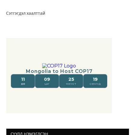
Сэтгэгдэл хаалттай
СҮҮЛД НЭМЭГДСЭН