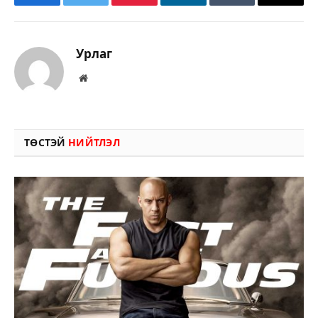
Facebook
Twitter
Pinterest
LinkedIn
Tumblr
Имэйл
Урлаг
Вэбсайт
ТӨСТЭЙ
НИЙТЛЭЛ