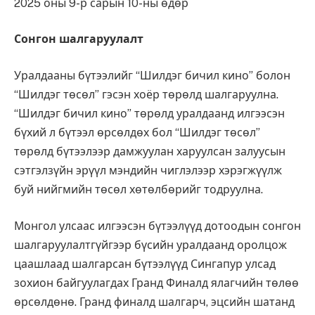
2025 оны 9-р сарын 10-ны өдөр
Сонгон шалгаруулалт
Уралдааны бүтээлийг “Шилдэг бичил кино” болон
“Шилдэг төсөл” гэсэн хоёр төрөлд шалгаруулна.
“Шилдэг бичил кино” төрөлд уралдаанд илгээсэн
бүхий л бүтээл өрсөлдөх бол “Шилдэг төсөл”
төрөлд бүтээлээр дамжуулан харуулсан залуусын
сэтгэлзүйн эрүүл мэндийн чиглэлээр хэрэгжүүлж
буй нийгмийн төсөл хөтөлбөрийг тодруулна.
Монгол улсаас илгээсэн бүтээлүүд дотоодын сонгон
шалгаруулалтгүйгээр бүсийн уралдаанд оролцож
цаашлаад шалгарсан бүтээлүүд Сингапур улсад
зохион байгуулагдах Гранд Финалд ялагчийн төлөө
өрсөлдөнө. Гранд финалд шалгарч, эцсийн шатанд