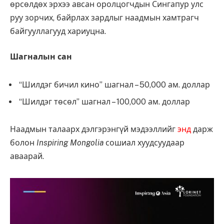
өрсөлдөх эрхээ авсан оролцогчдын Сингапур улс
руу зорчих, байрлах зардлыг наадмын хамтрагч
байгууллагууд хариуцна.
Шагналын сан
“Шилдэг бичил кино” шагнал – 50,000 ам. доллар
“Шилдэг төсөл” шагнал – 100,000 ам. доллар
Наадмын талаарх дэлгэрэнгүй мэдээллийг
энд
дарж
болон
Inspiring Mongolia
сошиал хуудсуудаар
аваарай.