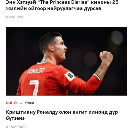
Энн Хэтэуэй “The Princess Diaries” киноны 25
жилийн ойгоор найруулагчаа дурсав
04/08/2026
КИНО
Урлаг
Криштиану Роналду олон ангит кинонд дүр
бүтээнэ
04/08/2026