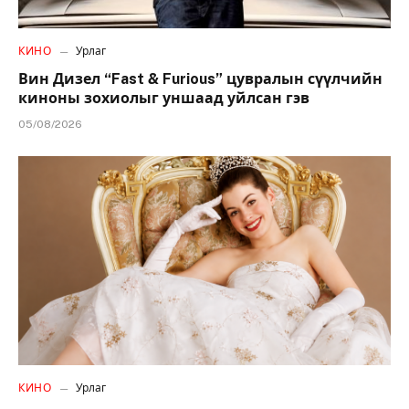
КИНО
Урлаг
Вин Дизел “Fast & Furious” цувралын сүүлчийн
киноны зохиолыг уншаад уйлсан гэв
05/08/2026
КИНО
Урлаг