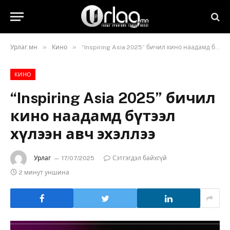
»
»
Урлаг.мн
Кино
“Inspiring Asia 2025” бичил кино наадамд бүтээл хүлээн авч эхэллээ
КИНО
“Inspiring Asia 2025” бичил
кино наадамд бүтээл
хүлээн авч эхэллээ
Урлаг
17/07/2025
Сэтгэгдэл байхгүй
2 минут уншина