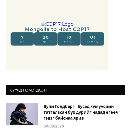
СҮҮЛД НЭМЭГДСЭН
Вупи Голдберг “Бусад хүмүүсийн
татгалзсан бүх дүрийг надад өгөөч”
гэдэг байснаа ярив
09/08/2026