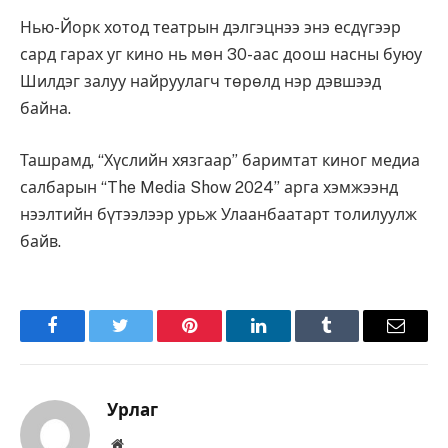
Нью-Йорк хотод театрын дэлгэцнээ энэ есдүгээр
сард гарах уг кино нь мөн 30-аас доош насны буюу
Шилдэг залуу найруулагч төрөлд нэр дэвшээд
байна.
Ташрамд, “Хүслийн хязгаар” баримтат киног медиа
салбарын “The Mediа Show 2024” арга хэмжээнд
нээлтийн бүтээлээр урьж Улаанбаатарт толилуулж
байв.
Facebook
Twitter
Pinterest
LinkedIn
Tumblr
Имэйл
Урлаг
Вэбсайт