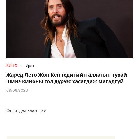
КИНО
Урлаг
Жаред Лето Жон Кеннедигийн аллагын тухай
шинэ киноны гол дүрээс хасагдаж магадгүй
09/08/2026
Сэтгэгдэл хаалттай