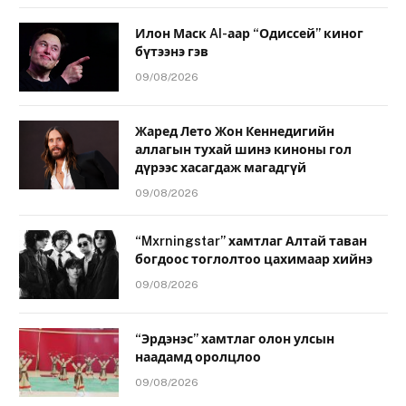
Илон Маск AI-аар “Одиссей” киног
бүтээнэ гэв
09/08/2026
Жаред Лето Жон Кеннедигийн
аллагын тухай шинэ киноны гол
дүрээс хасагдаж магадгүй
09/08/2026
“Mxrningstar” хамтлаг Алтай таван
богдоос тоглолтоо цахимаар хийнэ
09/08/2026
“Эрдэнэс” хамтлаг олон улсын
наадамд оролцлоо
09/08/2026