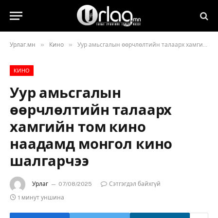
»
»
Урлаг.мн
Кино
Уур амьсгалын өөрчлөлтийн талаарх хамгийн том кино наадамд монгол кино шалгарчээ
КИНО
Уур амьсгалын
өөрчлөлтийн талаарх
хамгийн том кино
наадамд монгол кино
шалгарчээ
Урлаг
07/08/2025
Сэтгэгдэл байхгүй
1 минут уншина