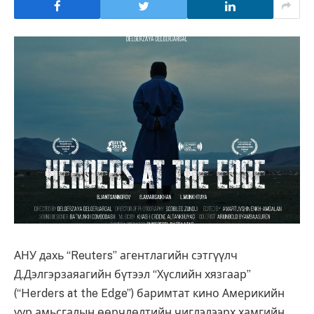
АНУ дахь “Reuters” агентлагийн сэтгүүлч
Д.Дэлгэрзаяагийн бүтээл “Хүслийн хязгаар”
(“Herders at the Edge”) баримтат кино Америкийн
уур амьсгалын өөрчлөлтийн чиглэлээрх хамгийн