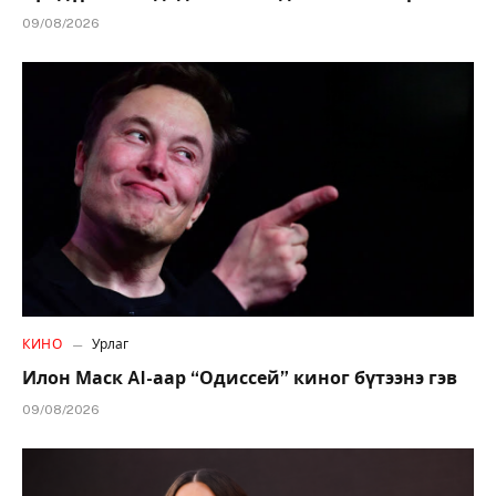
09/08/2026
КИНО
Урлаг
Илон Маск AI-аар “Одиссей” киног бүтээнэ гэв
09/08/2026