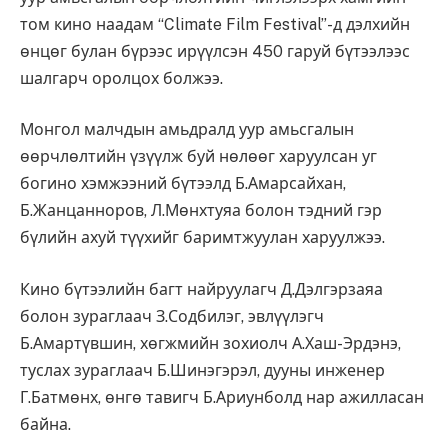
том кино наадам “Climate Film Festival”-д дэлхийн
өнцөг булан бүрээс ирүүлсэн 450 гаруй бүтээлээс
шалгарч оролцох болжээ.
Монгол малчдын амьдралд уур амьсгалын
өөрчлөлтийн үзүүлж буй нөлөөг харуулсан уг
богино хэмжээний бүтээлд Б.Амарсайхан,
Б.Жанцанноров, Л.Мөнхтуяа болон тэдний гэр
бүлийн ахуй түүхийг баримтжуулан харуулжээ.
Кино бүтээлийн багт найруулагч Д.Дэлгэрзаяа
болон зураглаач З.Содбилэг, эвлүүлэгч
Б.Амартүвшин, хөгжмийн зохиолч А.Хаш-Эрдэнэ,
туслах зураглаач Б.Шинэгэрэл, дууны инженер
Г.Батмөнх, өнгө тавигч Б.Ариунболд нар ажилласан
байна.