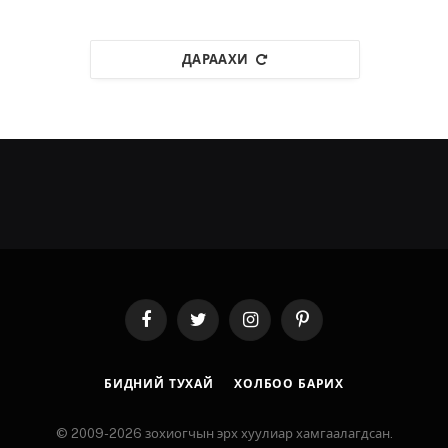
ДАРААХИ
Facebook
Twitter
Instagram
Pinterest
БИДНИЙ ТУХАЙ
ХОЛБОО БАРИХ
© 2009-2026 зохиогчын эрх хуулиар хамгаалагдсан.