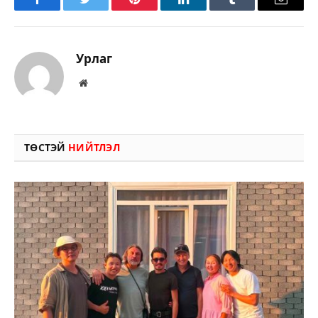
Facebook
Twitter
Pinterest
LinkedIn
Tumblr
Имэйл
Урлаг
Вэбсайт
ТӨСТЭЙ
НИЙТЛЭЛ