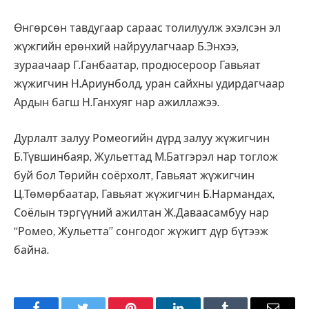
Өнгөрсөн тавдугаар сараас толилуулж эхэлсэн эл
жүжгийн ерөнхий найруулагчаар Б.Энхээ,
зураачаар Г.Ганбаатар, продюсероор Гавьяат
жүжигчин Н.Ариунболд, уран сайхны удирдагчаар
Ардын багш Н.Ганхуяг нар ажиллажээ.
Дурлалт залуу Ромеогийн дүрд залуу жүжигчин
Б.Түвшинбаяр, Жульеттад М.Батгэрэл нар тоглож
буй бол Төрийн соёрхолт, Гавьяат жүжигчин
Ц.Төмөрбаатар, Гавьяат жүжигчин Б.Нармандах,
Соёлын тэргүүний ажилтан Ж.Даваасамбуу нар
“Ромео, Жульетта” сонгодог жүжигт дүр бүтээж
байна.