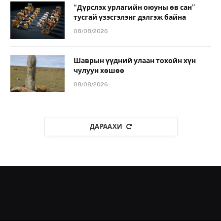
“Дүрслэх урлагийн оюуны өв сан”
тусгай үзэсгэлэнг дэлгэж байна
08/08/2026
Шаврын үүдний улаан тохойн хүн
чулуун хөшөө
08/08/2026
ДАРААХИ