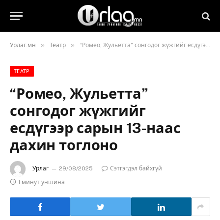
»
»
Урлаг.мн
Театр
“Ромео, Жульетта” сонгодог жүжгийг есдүгээр сарын 13-наас дахин тоглоно
ТЕАТР
“Ромео, Жульетта”
сонгодог жүжгийг
есдүгээр сарын 13-наас
дахин тоглоно
Урлаг
29/08/2025
Сэтгэгдэл байхгүй
1 минут уншина