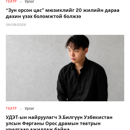
ТЕАТР
Урлаг
“Зун орсон цас” мюзиклийг 20 жилийн дараа
дахин үзэх боломжтой болжээ
06/08/2026
ТЕАТР
Урлаг
УДЭТ-ын найруулагч Э.Билгүүн Узбекистан
улсын Ферганы Орос драмын театрын
урилгаар ажиллаж байна