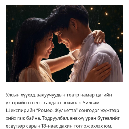
Улсын хүүхэд, залуучуудын театр намар цагийн
үзвэрийн нээлтээ алдарт зохиолч Уильям
Шекспирийн “Ромео, Жульетта” сонгодог жүжгээр
хийх гэж байна. Тодруулбал, энэхүү уран бүтээлийг
есдүгээр сарын 13-наас дахин тоглож эхлэх юм.