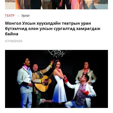
ТЕАТР
Урлаг
Монгол Улсын хүүхэлдэйн театрын уран
бүтээлчид олон улсын сургалтад хамрагдаж
байна
07/08/2026