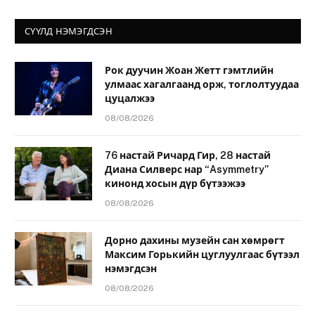
СҮҮЛД НЭМЭГДСЭН
Рок дуучин Жоан Жетт гэмтлийн
улмаас хагалгаанд орж, тоглолтуудаа
цуцалжээ
08/08/2026
76 настай Ричард Гир, 28 настай
Диана Силверс нар “Asymmetry”
кинонд хосын дүр бүтээжээ
08/08/2026
Дорно дахины музейн сан хөмрөгт
Максим Горькийн цуглуулгаас бүтээл
нэмэгдсэн
08/08/2026