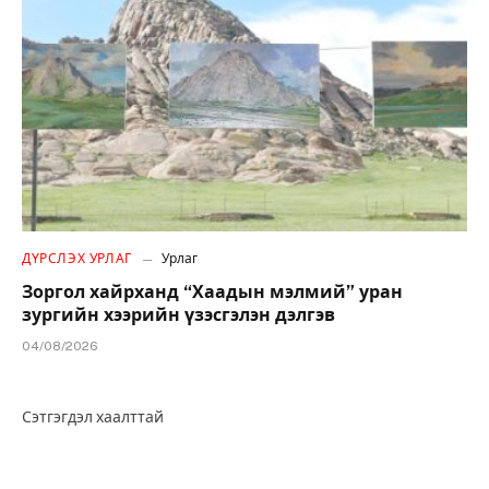
ДҮРСЛЭХ УРЛАГ
Урлаг
Зоргол хайрханд “Хаадын мэлмий” уран
зургийн хээрийн үзэсгэлэн дэлгэв
04/08/2026
Сэтгэгдэл хаалттай