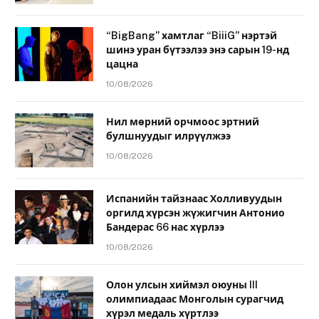
“BigBang” хамтлаг “BiiiG” нэртэй
шинэ уран бүтээлээ энэ сарын 19-нд
цацна
10/08/2026
Нил мөрний орчмоос эртний
булшнуудыг илрүүлжээ
10/08/2026
Испанийн тайзнаас Холливуудын
оргилд хүрсэн жүжигчин Антонио
Бандерас 66 нас хүрлээ
10/08/2026
Олон улсын хиймэл оюуны III
олимпиадаас Монголын сурагчид
хүрэл медаль хүртлээ