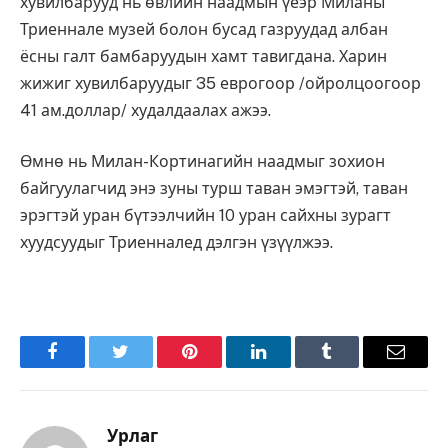
хувилбарууд нь өвлийн наадмын үеэр Миланы
Триеннале музей болон бусад газруудад албан
ёсны галт бамбаруудын хамт тавигдана. Харин
жижиг хувилбаруудыг 35 еврогоор /ойролцоогоор
41 ам.доллар/ худалдаалах ажээ.
Өмнө нь Милан-Кортинагийн наадмыг зохион
байгуулагчид энэ зуны турш таван эмэгтэй, таван
эрэгтэй уран бүтээлчийн 10 уран сайхны зурагт
хуудсуудыг Триенналед дэлгэн үзүүлжээ.
Facebook
Twitter
Pinterest
LinkedIn
Tumblr
Имэйл
Урлаг