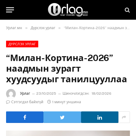
»
»
Урлаг.мн
Дүрслэх урлаг
“Милан-Кортина-2026” наадмын зурагт хуудсуудыг танилцууллаа
ДҮРСЛЭХ УРЛАГ
“Милан-Кортина-2026”
наадмын зурагт
хуудсуудыг танилцууллаа
Урлаг
23/10/2025
Шинэчлэгдсэн:
18/02/2026
Сэтгэгдэл байхгүй
1 минут уншина