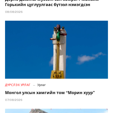
Горькийн цуглуулгаас бүтээл нэмэгдсэн
08/08/2026
ДҮРСЛЭХ УРЛАГ
Урлаг
Монгол улсын хамгийн том “Морин хуур”
07/08/2026