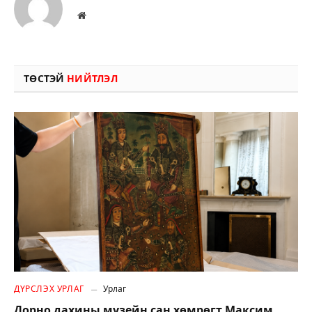
Вэбсайт
ТӨСТЭЙ
НИЙТЛЭЛ
ДҮРСЛЭХ УРЛАГ
Урлаг
Дорно дахины музейн сан хөмрөгт Максим