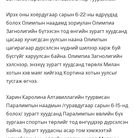
Ирэх оны хоёрдугаар сарын 6-22-ны өдрүүдэд
болох Олимпын наадамд зориулан Олимпиа
Загнолигийн бүтээсэн тод өнгийн зурагт хуудсанд
цасаар хучигдсан уулсын наана Олимпын
цагирагаар дүрсэлсэн нүдний шилээр харж буй
бүсгүйг харуулсан байна. Олимпиа Загнолигийн
хэлснээр, энэхүү зурагт хуудсанд төрөлх Милан
хотын хэв маяг хийгээд Кортина хотын уулсыг
тусгаж өгчээ.
Харин Каролина Алтавиллагийн туурвисан
Паралимпын наадмын /гуравдугаар сарын 6-15-нд
болох/ зурагт хуудсанд Паралимпын өвлийн бүх
зургаан спортын төрлийг тод өнгүүдээр дүрсэлсэн
байна. Зурагт хуудасны асар том хэмжээтэй