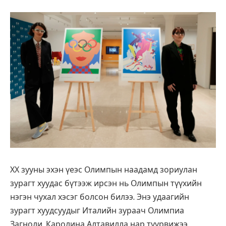
ХХ зууны эхэн үеэс Олимпын наадамд зориулан
зурагт хуудас бүтээж ирсэн нь Олимпын түүхийн
нэгэн чухал хэсэг болсон билээ. Энэ удаагийн
зурагт хуудсуудыг Италийн зураач Олимпиа
Загноли, Каролина Алтавилла нар туурвижээ.