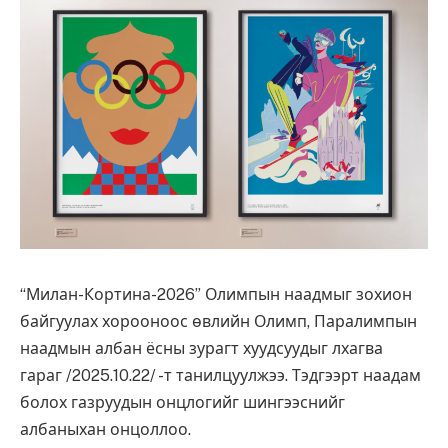
“Милан-Кортина-2026” Олимпын наадмыг зохион
байгуулах хорооноос өвлийн Олимп, Паралимпын
наадмын албан ёсны зурагт хуудсуудыг лхагва
гараг /2025.10.22/ -т танилцуулжээ. Тэдгээрт наадам
болох газруудын онцлогийг шингээснийг
албаныхан онцоллоо.