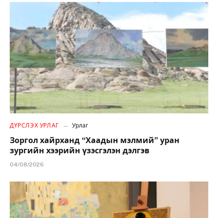
ДҮРСЛЭХ УРЛАГ
Урлаг
Зоргол хайрханд “Хаадын мэлмий” уран
зургийн хээрийн үзэсгэлэн дэлгэв
04/08/2026