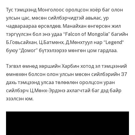
Тус тэмцээнд Монголоос оролцсон хоёр баг олон
улсын цас, мөсөн сийлбэрчидтэй авьяас, ур
чадвараараа өрсөлдөв. Манайхан өнгөрсөн жил
тэргүүлсэн бол энэ удаа “Falcon of Mongolia” багийн
Б.Говьсайхан, Ц.Батмөнх, Д.Мөнхтуул нар “Legend“
буюу “Домог” бүтээлээрээ мөнгөн цом гардлаа.
Тэгвэл өмнөд хөршийн Харбин хотод эл тэмцээний
өмнөхөн болсон олон улсын мөсөн сийлбэрийн 37
дахь тэмцээнд улсаа төлөөлөн оролцсон уран
сийлбэрч Ц.Мөнх-Эрдэнэ ахлагчтай баг дэд байр
эзэлсэн юм.