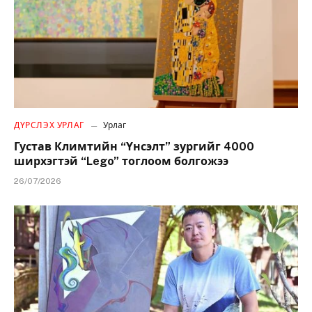
ДҮРСЛЭХ УРЛАГ
Урлаг
Густав Климтийн “Үнсэлт” зургийг 4000
ширхэгтэй “Lego” тоглоом болгожээ
26/07/2026