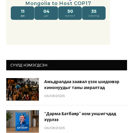
СҮҮЛД НЭМЭГДСЭН
Амьдралдаа заавал үзэх шидээвэр
кинонуудыг таны амралтад
06/08/2026
“Дарма Батбаяр” ном уншигчдад
хүрлээ
06/08/2026