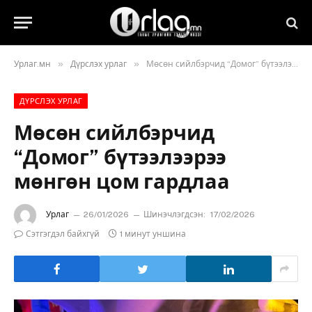
»
»
Урлаг.мн
Дүрслэх урлаг
Мөсөн сийлбэрчид “Домог” бүтээлээрээ мөнгөн цом гардлаа
ДҮРСЛЭХ УРЛАГ
Мөсөн сийлбэрчид
“Домог” бүтээлээрээ
мөнгөн цом гардлаа
Урлаг
26/01/2026
Шинэчлэгдсэн:
17/02/2026
Сэтгэгдэл байхгүй
1 минут уншина