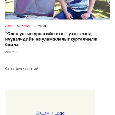
ДҮРСЛЭХ УРЛАГ
Урлаг
“Олон улсын урлагийн отог” үзэсгэлэнд
нүүдэлчдийн өв уламжлалыг сурталчилж
байна
21/07/2026
Сэтгэгдэл хаалттай