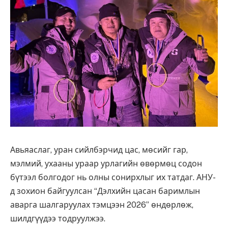
Авьяаслаг, уран сийлбэрчид цас, мөсийг гар,
мэлмий, ухааны ураар урлагийн өвөрмөц содон
бүтээл болгодог нь олны сонирхлыг их татдаг. АНУ-
д зохион байгуулсан “Дэлхийн цасан баримлын
аварга шалгаруулах тэмцээн 2026” өндөрлөж,
шилдгүүдээ тодруулжээ.