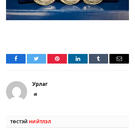
Facebook
Twitter
Pinterest
LinkedIn
Tumblr
Имэйл
Урлаг
Вэбсайт
ТӨСТЭЙ
НИЙТЛЭЛ