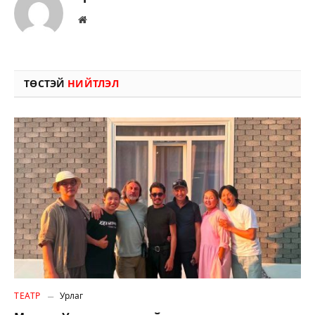
Вэбсайт
ТӨСТЭЙ
НИЙТЛЭЛ
ТЕАТР
Урлаг