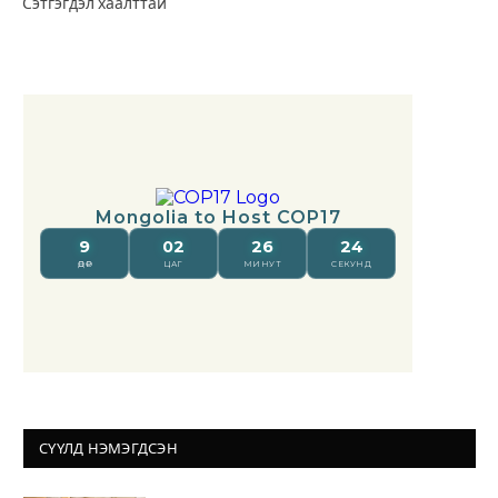
Сэтгэгдэл хаалттай
СҮҮЛД НЭМЭГДСЭН