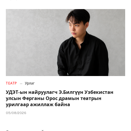
ТЕАТР
Урлаг
УДЭТ-ын найруулагч Э.Билгүүн Узбекистан
улсын Ферганы Орос драмын театрын
урилгаар ажиллаж байна
05/08/2026