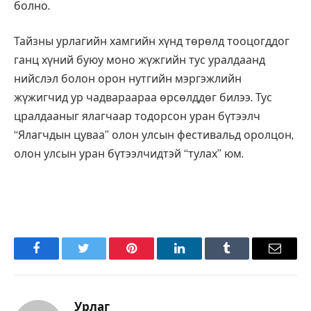
болно.
Тайзны урлагийн хамгийн хүнд төрөлд тооцогддог
ганц хүний буюу моно жүжгийн тус уралдаанд
нийслэл болон орон нутгийн мэргэжлийн
жүжигчид ур чадвараараа өрсөлддөг билээ. Тус
цралдааныг ялагчаар тодорсон уран бүтээлч
“Ялагчдын цуваа” олон улсын фестивальд оролцон,
олон улсын уран бүтээлчидтэй “тулах” юм.
Facebook
Twitter
Pinterest
LinkedIn
Tumblr
Имэйл
Урлаг