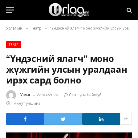
»
»
Урлаг.мн
Театр
“Үндэсний ялагч” моно жүжгийн улсын уралдаан ирэх сард болно
ТЕАТР
“Үндэсний ялагч” моно
жүжгийн улсын уралдаан
ирэх сард болно
Урлаг
23/04/2026
Сэтгэгдэл байхгүй
1 минут уншина