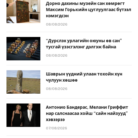
Дорно дахины музейн сан хөмрөгт
Максим Горькийн цуглуулгаас бүтээл
нэмэгдсэн
08/08/2026
“Дүрслэх урлагийн оюуны өв сан”
тусгай үзэсгэлэнг дэлгэж байна
08/08/2026
Шаврын үүдний улаан тохойн хүн
чулуун хөшөө
08/08/2026
Антонио Бандерас, Мелани Гриффит
нар салснаасаа хойш “сайн найзууд”
хэвээрээ
07/08/2026