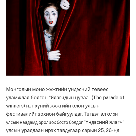
Монголын моно жүжгийн үндэсний төвөөс
уламжлал болгон “Ялагчдын цуваа” (The parade of
winners) нэг хүний жүжгийн олон улсын
фестивалийг зохион байгуулдаг. Тэгвэл эл о
лон
“Үндэсний ялагч”
улсын наадамд оролцох босго болдог
улсын уралдаан ирэх тавдугаар сарын 25, 26-нд