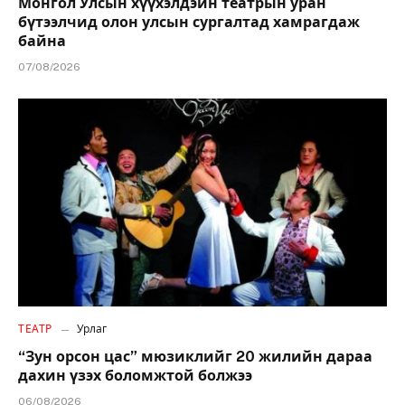
Монгол Улсын хүүхэлдэйн театрын уран
бүтээлчид олон улсын сургалтад хамрагдаж
байна
07/08/2026
ТЕАТР
Урлаг
“Зун орсон цас” мюзиклийг 20 жилийн дараа
дахин үзэх боломжтой болжээ
06/08/2026