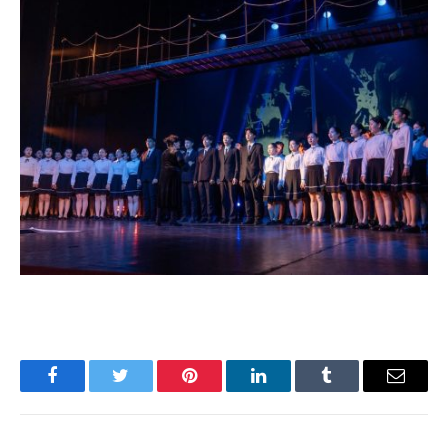
Facebook
Twitter
Pinterest
LinkedIn
Tumblr
Имэйл