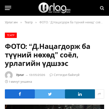
»
»
Урлаг.мн
Театр
ФОТО: “Д.Нацагдорж ба түүний нөхөд” соёл, урлагийн үдшээс
ТЕАТР
ФОТО: “Д.Нацагдорж ба
түүний нөхөд” соёл,
урлагийн үдшээс
Урлаг
13/05/2026
Сэтгэгдэл байхгүй
1 минут уншина