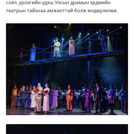
соёл, урлагийн үдэш Улсын драмын эрдмийн
театрын тайзнаа амжилттай болж өндөрлөлөө.