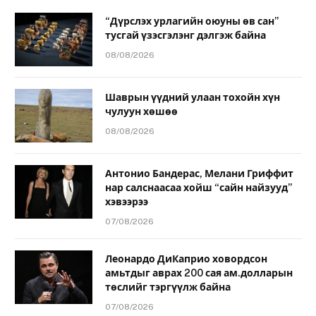
“Дүрслэх урлагийн оюуны өв сан”
тусгай үзэсгэлэнг дэлгэж байна
08/08/2026
Шаврын үүдний улаан тохойн хүн
чулуун хөшөө
08/08/2026
Антонио Бандерас, Мелани Гриффит
нар салснаасаа хойш “сайн найзууд”
хэвээрээ
07/08/2026
Леонардо ДиКаприо ховордсон
амьтдыг аврах 200 сая ам.долларын
төслийг тэргүүлж байна
07/08/2026