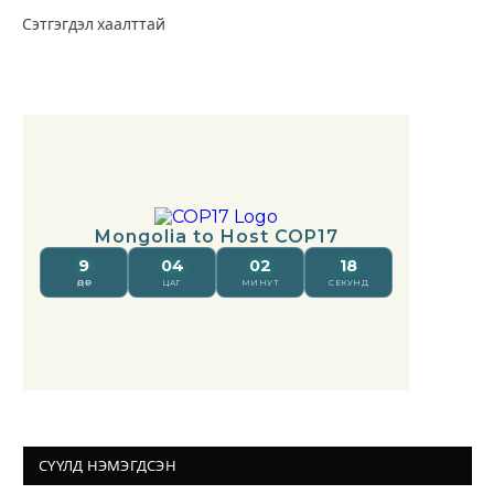
Сэтгэгдэл хаалттай
СҮҮЛД НЭМЭГДСЭН