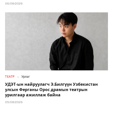
06/08/2026
ТЕАТР
Урлаг
УДЭТ-ын найруулагч Э.Билгүүн Узбекистан
улсын Ферганы Орос драмын театрын
урилгаар ажиллаж байна
05/08/2026