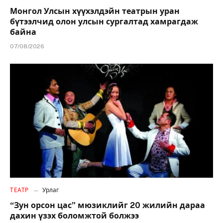
Монгол Улсын хүүхэлдэйн театрын уран
бүтээлчид олон улсын сургалтад хамрагдаж
байна
07/08/2026
ТЕАТР
Урлаг
“Зун орсон цас” мюзиклийг 20 жилийн дараа
дахин үзэх боломжтой болжээ