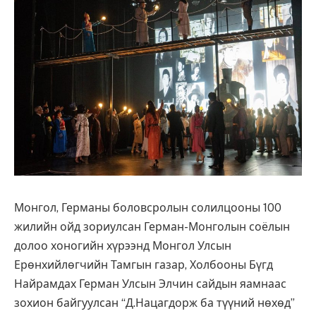
Монгол, Германы боловсролын солилцооны 100
жилийн ойд зориулсан Герман-Монголын соёлын
долоо хоногийн хүрээнд Монгол Улсын
Ерөнхийлөгчийн Тамгын газар, Холбооны Бүгд
Найрамдах Герман Улсын Элчин сайдын яамнаас
зохион байгуулсан “Д.Нацагдорж ба түүний нөхөд”