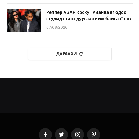
Реппер A$AP Rocky “Рианна яг одоо
студид шинэ дуугаа хийж байгаа” гэв
07/08/2026
ДАРААХИ
Facebook
Twitter
Instagram
Pinterest