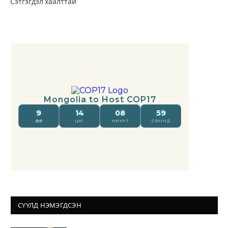
Сэтгэгдэл хаалттай
СҮҮЛД НЭМЭГДСЭН