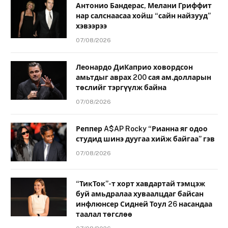
Антонио Бандерас, Мелани Гриффит
нар салснаасаа хойш “сайн найзууд”
хэвээрээ
07/08/2026
Леонардо ДиКаприо ховордсон
амьтдыг аврах 200 сая ам.долларын
төслийг тэргүүлж байна
07/08/2026
Реппер A$AP Rocky “Рианна яг одоо
студид шинэ дуугаа хийж байгаа” гэв
07/08/2026
“ТикТок”-т хорт хавдартай тэмцэж
буй амьдралаа хуваалцдаг байсан
инфлюнсер Сидней Тоул 26 насандаа
таалал төгслөө