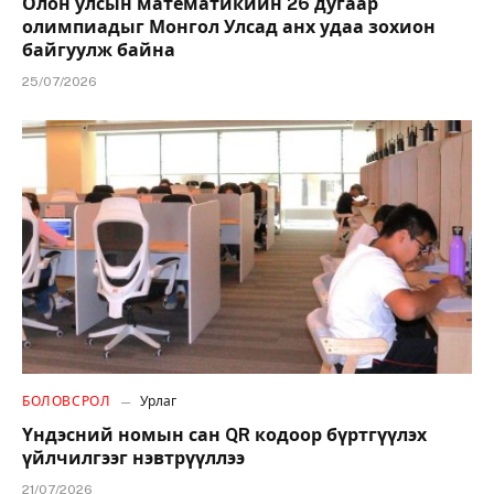
Олон улсын математикийн 26 дугаар
олимпиадыг Монгол Улсад анх удаа зохион
байгуулж байна
25/07/2026
БОЛОВСРОЛ
Урлаг
Үндэсний номын сан QR кодоор бүртгүүлэх
үйлчилгээг нэвтрүүллээ
21/07/2026