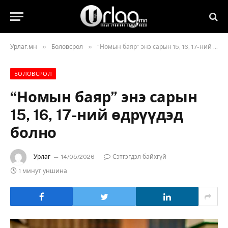
»
»
Урлаг.мн
Боловсрол
“Номын баяр” энэ сарын 15, 16, 17-ний өдрүүдэд болно
БОЛОВСРОЛ
“Номын баяр” энэ сарын
15, 16, 17-ний өдрүүдэд
болно
Урлаг
14/05/2026
Сэтгэгдэл байхгүй
1 минут уншина