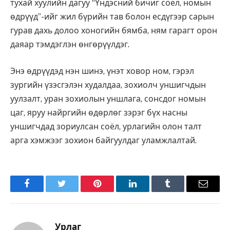
тухай хуулийн дагуу “Үндэсний бичиг соёл, номын
өдрүүд”-ийг жил бүрийн тав болон есдүгээр сарын
гурав дахь долоо хоногийн бямба, ням гарагт орон
даяар тэмдэглэн өнгөрүүлдэг.
Энэ өдрүүдэд нэн шинэ, үнэт ховор ном, гэрэл
зургийн үзэсгэлэн худалдаа, зохиолч уншигчдын
уулзалт, уран зохиолын уншлага, сонсдог номын
цаг, яруу найргийн өдөрлөг зэрэг бүх насны
уншигчдад зориулсан соёл, урлагийн олон талт
арга хэмжээг зохион байгуулдаг уламжлалтай.
Facebook
Twitter
Pinterest
LinkedIn
Tumblr
Имэйл
Урлаг