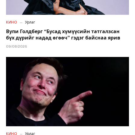
КИНО
Урлаг
Вупи Голдберг “Бусад хүмүүсийн татгалзсан
бүх дүрийг надад өгөөч” гэдэг байснаа ярив
09/08/2026
КИНО
Урлаг