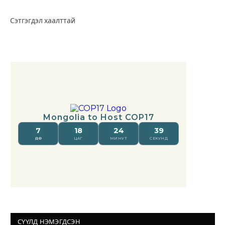
Сэтгэгдэл хаалттай
СҮҮЛД НЭМЭГДСЭН