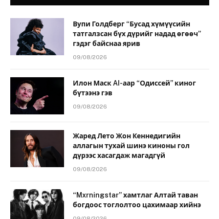
Вупи Голдберг “Бусад хүмүүсийн
татгалзсан бүх дүрийг надад өгөөч”
гэдэг байснаа ярив
09/08/2026
Илон Маск AI-аар “Одиссей” киног
бүтээнэ гэв
09/08/2026
Жаред Лето Жон Кеннедигийн
аллагын тухай шинэ киноны гол
дүрээс хасагдаж магадгүй
09/08/2026
“Mxrningstar” хамтлаг Алтай таван
богдоос тоглолтоо цахимаар хийнэ
09/08/2026