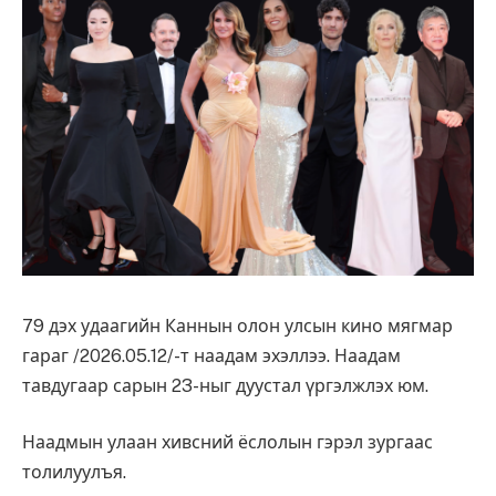
79 дэх удаагийн Каннын олон улсын кино мягмар
гараг /2026.05.12/-т наадам эхэллээ. Наадам
тавдугаар сарын 23-ныг дуустал үргэлжлэх юм.
Наадмын улаан хивсний ёслолын гэрэл зургаас
толилуулъя.