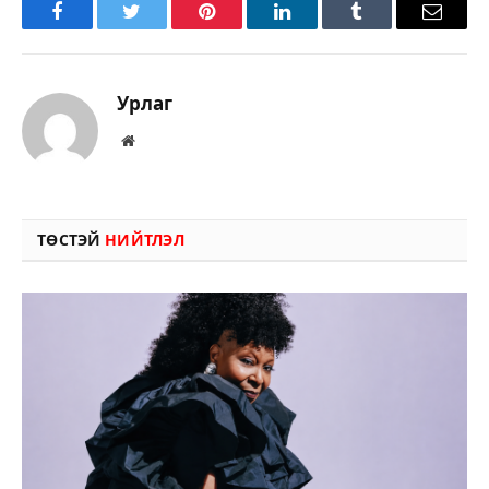
Facebook
Twitter
Pinterest
LinkedIn
Tumblr
Имэйл
Урлаг
Вэбсайт
ТӨСТЭЙ
НИЙТЛЭЛ