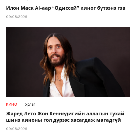
Илон Маск AI-аар “Одиссей” киног бүтээнэ гэв
09/08/2026
КИНО
Урлаг
Жаред Лето Жон Кеннедигийн аллагын тухай
шинэ киноны гол дүрээс хасагдаж магадгүй
09/08/2026