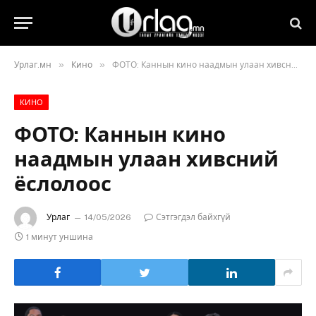
»
»
Урлаг.мн
Кино
ФОТО: Каннын кино наадмын улаан хивсний ёслолоос
КИНО
ФОТО: Каннын кино
наадмын улаан хивсний
ёслолоос
Урлаг
14/05/2026
Сэтгэгдэл байхгүй
1 минут уншина