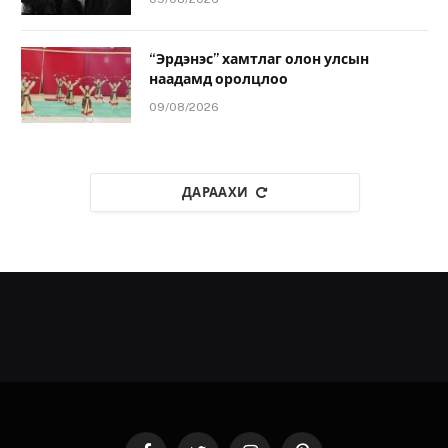
“Эрдэнэс” хамтлаг олон улсын
наадамд оролцлоо
09/08/2026
ДАРААХИ