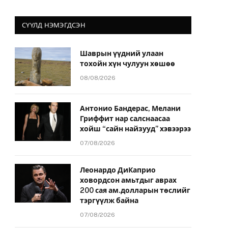
СҮҮЛД НЭМЭГДСЭН
Шаврын үүдний улаан
тохойн хүн чулуун хөшөө
08/08/2026
Антонио Бандерас, Мелани
Гриффит нар салснаасаа
хойш “сайн найзууд” хэвээрээ
07/08/2026
Леонардо ДиКаприо
ховордсон амьтдыг аврах
200 сая ам.долларын төслийг
тэргүүлж байна
07/08/2026