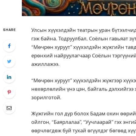
Улсын хүүхэлдэйн театрын уран бүтээлчид
SHARE
гэж байна. Тодруулбал, Соёлын гавьяат з
“Мөчрөн хуруут” хүүхэлдэйн жүжгийн тавд
ерөнхий найруулагчаар Соёлын тэргүүний
ажиллажээ.
“Мөчрөн хуруут” хүүхэлдэйн жүжгээр хүүхэ
нөхөрлөлийн үнэ цэн, байгаль дэлхийгээ 
зорилготой.
Жүжгийн гол дүр болох Бадам охин өөрий
ойлгон, “Баярлалаа”, “Уучлаарай” гэх энг
өөрчлөгдөж буй тухай өгүүлдэг бөгөөд хүү