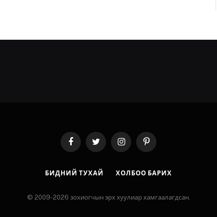
Facebook
Twitter
Instagram
Pinterest
БИДНИЙ ТУХАЙ
ХОЛБОО БАРИХ
© 2009-2026 зохиогчын эрх хуулиар хамгаалагдсан.