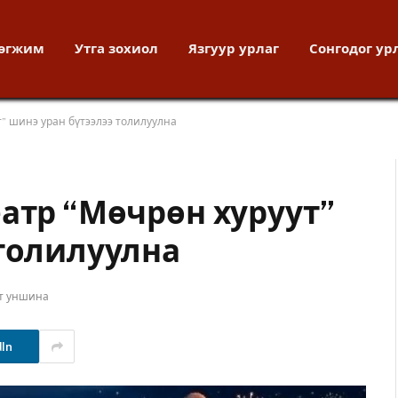
хөгжим
Утга зохиол
Язгуур урлаг
Сонгодог ур
т” шинэ уран бүтээлээ толилуулна
еатр “Мөчрөн хуруут”
 толилуулна
ут уншина
dIn