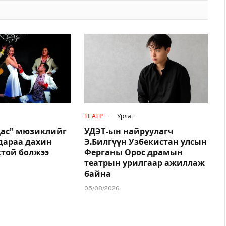
ТЕАТР
Урлаг
цас” мюзиклийг
УДЭТ-ын найруулагч
дараа дахин
Э.Билгүүн Узбекистан улсын
жтой болжээ
Ферганы Орос драмын
театрын урилгаар ажиллаж
байна
05/08/2026