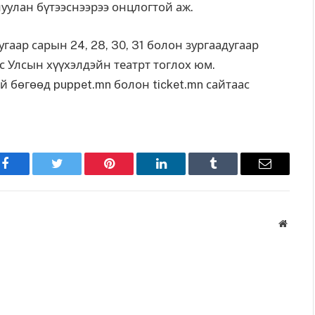
уулан бүтээснээрээ онцлогтой аж.
гаар сарын 24, 28, 30, 31 болон зургаадугаар
ас Улсын хүүхэлдэйн театрт тоглох юм.
й бөгөөд puppet.mn болон ticket.mn сайтаас
Facebook
Twitter
Pinterest
LinkedIn
Tumblr
Имэйл
Вэбса