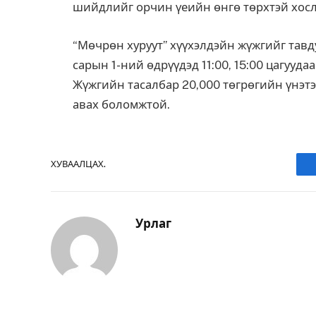
шийдлийг орчин үеийн өнгө төрхтэй хосл
“Мөчрөн хуруут” хүүхэлдэйн жүжгийг тавду
сарын 1-ний өдрүүдэд 11:00, 15:00 цагууда
Жүжгийн тасалбар 20,000 төгрөгийн үнэтэ
авах боломжтой.
ХУВААЛЦАХ.
Урлаг