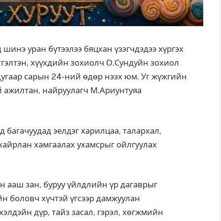
 шинэ уран бүтээлээ бяцхан үзэгчдэдээ хүргэх
үтгэлтэн, хүүхдийн зохиолч О.Сундуйн зохиол
угаар сарын 24-ний өдөр нээх юм. Уг жүжгийн
 ажилтан, найруулагч М.Ариунтуяа
д багачуудад эелдэг харилцаа, талархал,
хайрлан хамгаалах ухамсрыг ойлгуулах
н ааш зан, буруу үйлдлийн үр дагаврыг
ийн боловч хүчтэй үгсээр дамжуулан
хэлдэйн дүр, тайз засал, гэрэл, хөгжмийн