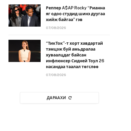
Реппер A$AP Rocky “Рианна
яг одоо студид шинэ дуугаа
хийж байгаа” гэв
07/08/2026
“ТикТок”-т хорт хавдартай
тэмцэж буй амьдралаа
хуваалцдаг байсан
инфлюнсер Сидней Тоул 26
насандаа таалал төгслөө
07/08/2026
ДАРААХИ