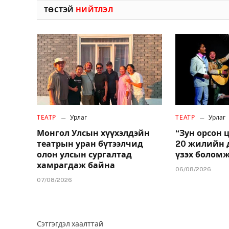
ТӨСТЭЙ
НИЙТЛЭЛ
ТЕАТР
Урлаг
ТЕАТР
Урлаг
Монгол Улсын хүүхэлдэйн
“Зун орсон 
театрын уран бүтээлчид
20 жилийн 
олон улсын сургалтад
үзэх болом
хамрагдаж байна
06/08/2026
07/08/2026
Сэтгэгдэл хаалттай