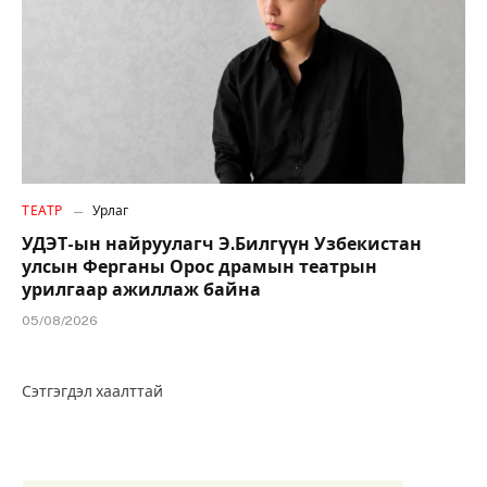
ТЕАТР
Урлаг
УДЭТ-ын найруулагч Э.Билгүүн Узбекистан
улсын Ферганы Орос драмын театрын
урилгаар ажиллаж байна
05/08/2026
Сэтгэгдэл хаалттай