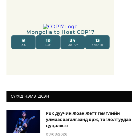
СҮҮЛД НЭМЭГДСЭН
Рок дуучин Жоан Жетт гэмтлийн
улмаас хагалгаанд орж, тоглолтуудаа
цуцалжээ
08/08/2026