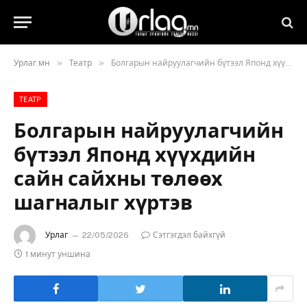
»
»
Урлаг.мн
Театр
Болгарын найруулагчийн бүтээл Японд хүүхдийн сайн сайхны төлөөх шагналыг хүртэв
ТЕАТР
Болгарын найруулагчийн
бүтээл Японд хүүхдийн
сайн сайхны төлөөх
шагналыг хүртэв
Урлаг
22/05/2026
Сэтгэгдэл байхгүй
1 минут уншина