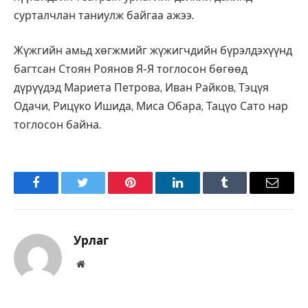
сурталчлан таниулж байгаа ажээ.
Жүжгийн амьд хөгжмийг жүжигчдийн бүрэлдэхүүнд
багтсан Стоян Роянов Я-Я тоглосон бөгөөд
дүрүүдэд Мариета Петрова, Иван Райков, Тэцүя
Одачи, Рицүко Ишида, Миса Обара, Тацүо Сато нар
тоглосон байна.
Facebook
Twitter
Pinterest
LinkedIn
Tumblr
Имэйл
Урлаг
Вэбсайт