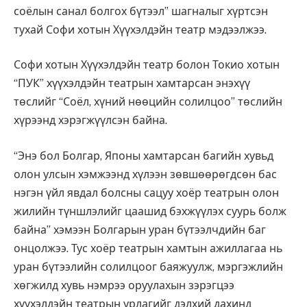
соёлын санал болгох бүтээл” шагналыг хүртсэн
тухай Софи хотын Хүүхэлдэйн театр мэдээлжээ.
Софи хотын Хүүхэлдэйн театр болон Токио хотын
“ПУК” хүүхэлдэйн театрын хамтарсан энэхүү
төслийг “Соёл, хүний нөөцийн солилцоо” төслийн
хүрээнд хэрэгжүүлсэн байна.
“Энэ бол Болгар, Японы хамтарсан багийн хувьд
олон улсын хэмжээнд хүлээн зөвшөөрөгдсөн бас
нэгэн үйл явдал болсны сацуу хоёр театрын олон
жилийн түншлэлийг цаашид бэхжүүлэх суурь болж
байна” хэмээн Болгарын уран бүтээлчдийн баг
онцолжээ. Тус хоёр театрын хамтын ажиллагаа нь
уран бүтээлийн солилцоог баяжуулж, мэргэжлийн
хөгжилд хувь нэмрээ оруулахын зэрэгцээ
хүүхэлдэйн театрын урлагийг дэлхий дахинд