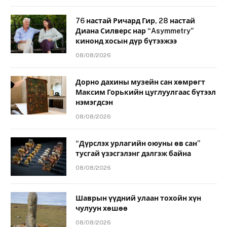
76 настай Ричард Гир, 28 настай
Диана Силверс нар “Asymmetry”
кинонд хосын дүр бүтээжээ
08/08/2026
Дорно дахины музейн сан хөмрөгт
Максим Горькийн цуглуулгаас бүтээл
нэмэгдсэн
08/08/2026
“Дүрслэх урлагийн оюуны өв сан”
тусгай үзэсгэлэнг дэлгэж байна
08/08/2026
Шаврын үүдний улаан тохойн хүн
чулуун хөшөө
08/08/2026