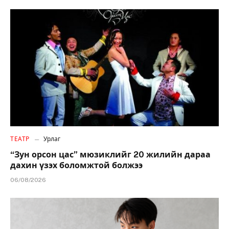
ТЕАТР
Урлаг
“Зун орсон цас” мюзиклийг 20 жилийн дараа
дахин үзэх боломжтой болжээ
06/08/2026