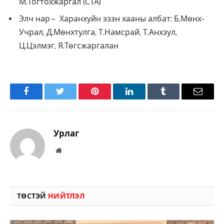
М.Тогтохжаргал (СТА)
Элч нар – Харанхуйн эзэн хааны албат: Б.Мөнх-
Учрал, Д.Мөнхтулга, Т.Намсрай, Т.Анхзул,
Ц.Цэлмэг, Я.Төгсжаргалан
Facebook
Twitter
Pinterest
LinkedIn
Tumblr
Имэйл
Урлаг
Вэбсайт
ТӨСТЭЙ
НИЙТЛЭЛ