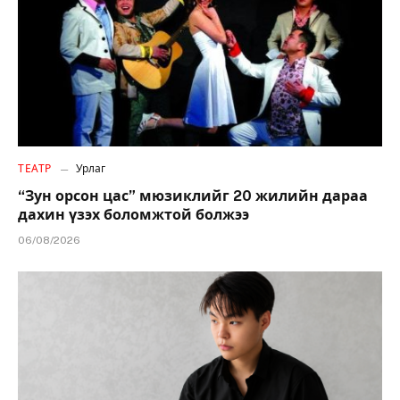
ТЕАТР
Урлаг
“Зун орсон цас” мюзиклийг 20 жилийн дараа
дахин үзэх боломжтой болжээ
06/08/2026