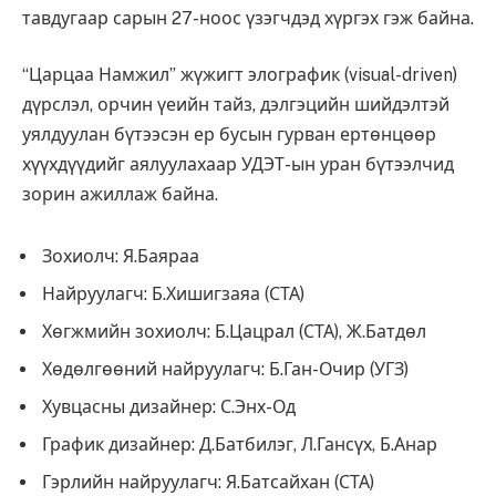
тавдугаар сарын 27-ноос үзэгчдэд хүргэх гэж байна.
“Царцаа Намжил” жүжигт элографик (visual-driven)
дүрслэл, орчин үеийн тайз, дэлгэцийн шийдэлтэй
уялдуулан бүтээсэн ер бусын гурван ертөнцөөр
хүүхдүүдийг аялуулахаар УДЭТ-ын уран бүтээлчид
зорин ажиллаж байна.
Зохиолч: Я.Баяраа
Найруулагч: Б.Хишигзаяа (СТА)
Хөгжмийн зохиолч: Б.Цацрал (СТА), Ж.Батдөл
Хөдөлгөөний найруулагч: Б.Ган-Очир (УГЗ)
Хувцасны дизайнер: С.Энх-Од
График дизайнер: Д.Батбилэг, Л.Гансүх, Б.Анар
Гэрлийн найруулагч: Я.Батсайхан (СТА)