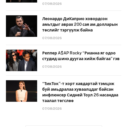
07/08/2026
Леонардо ДиКаприо ховордсон
амьтдыг аврах 200 сая ам.долларын
төслийг тэргүүлж байна
07/08/2026
Реппер A$AP Rocky “Рианна яг одоо
студид шинэ дуугаа хийж байгаа” гэв
07/08/2026
“ТикТок”-т хорт хавдартай тэмцэж
буй амьдралаа хуваалцдаг байсан
инфлюнсер Сидней Тоул 26 насандаа
таалал төгслөө
07/08/2026