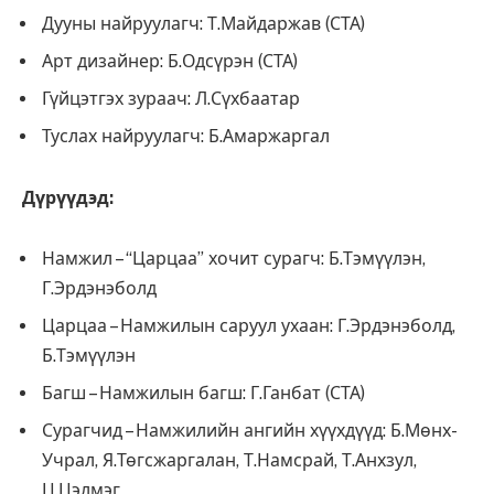
Дууны найруулагч: Т.Майдаржав (СТА)
Арт дизайнер: Б.Одсүрэн (СТА)
Гүйцэтгэх зураач: Л.Сүхбаатар
Туслах найруулагч: Б.Амаржаргал
Дүрүүдэд:
Намжил – “Царцаа” хочит сурагч: Б.Тэмүүлэн,
Г.Эрдэнэболд
Царцаа – Намжилын саруул ухаан: Г.Эрдэнэболд,
Б.Тэмүүлэн
Багш – Намжилын багш: Г.Ганбат (СТА)
Сурагчид – Намжилийн ангийн хүүхдүүд: Б.Мөнх-
Учрал, Я.Төгсжаргалан, Т.Намсрай, Т.Анхзул,
Ц.Цэлмэг