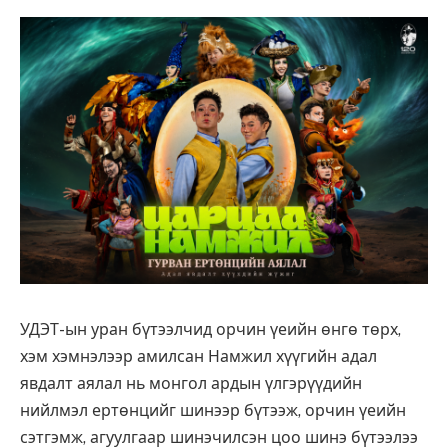
УДЭТ-ын уран бүтээлчид орчин үеийн өнгө төрх,
хэм хэмнэлээр амилсан Намжил хүүгийн адал
явдалт аялал нь монгол ардын үлгэрүүдийн
нийлмэл ертөнцийг шинээр бүтээж, орчин үеийн
сэтгэмж, агуулгаар шинэчилсэн цоо шинэ бүтээлээ