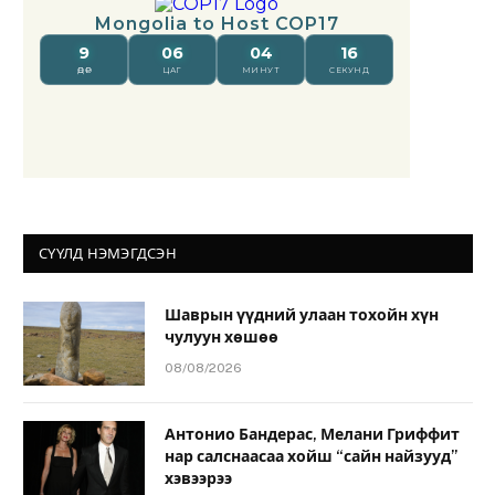
СҮҮЛД НЭМЭГДСЭН
Шаврын үүдний улаан тохойн хүн
чулуун хөшөө
08/08/2026
Антонио Бандерас, Мелани Гриффит
нар салснаасаа хойш “сайн найзууд”
хэвээрээ