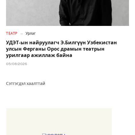
ТЕАТР
Урлаг
УДЭТ-ын найруулагч Э.Билгүүн Узбекистан
улсын Ферганы Орос драмын театрын
урилгаар ажиллаж байна
05/08/2026
Сэтгэгдэл хаалттай