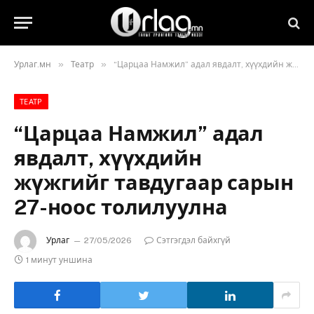
»
»
Урлаг.мн
Театр
“Царцаа Намжил” адал явдалт, хүүхдийн жүжгийг тавдугаар сарын 27-ноос толилуулна
ТЕАТР
“Царцаа Намжил” адал
явдалт, хүүхдийн
жүжгийг тавдугаар сарын
27-ноос толилуулна
Урлаг
27/05/2026
Сэтгэгдэл байхгүй
1 минут уншина