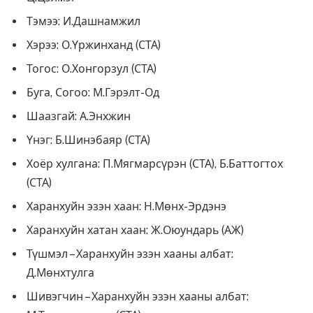
Тэмээ: И.Дашнамжил
Хэрээ: О.Үржинханд (СТА)
Тогос: О.Хонгорзул (СТА)
Буга, Согоо: М.Гэрэлт-Од
Шаазгай: А.Энхжин
Үнэг: Б.Шинэбаяр (СТА)
Хоёр хулгана: П.Мягмарсүрэн (СТА), Б.Баттогтох
(СТА)
Харанхуйн эзэн хаан: Н.Мөнх-Эрдэнэ
Харанхуйн хатан хаан: Ж.Оюундарь (АЖ)
Түшмэл – Харанхуйн эзэн хааны албат:
Д.Мөнхтулга
Шивэгчин – Харанхуйн эзэн хааны албат: