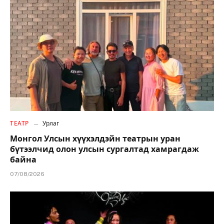
ТЕАТР
Урлаг
Монгол Улсын хүүхэлдэйн театрын уран
бүтээлчид олон улсын сургалтад хамрагдаж
байна
07/08/2026