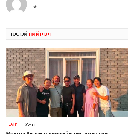
Вэбсайт
ТӨСТЭЙ
НИЙТЛЭЛ
ТЕАТР
Урлаг
Монгол Улсын хүүхэлдэйн театрын уран