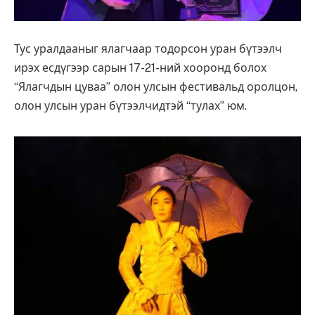
Тус уралдааныг ялагчаар тодорсон уран бүтээлч
ирэх есдүгээр сарын 17-21-ний хооронд болох
“Ялагчдын цуваа” олон улсын фестивальд оролцон,
олон улсын уран бүтээлчидтэй “тулах” юм.