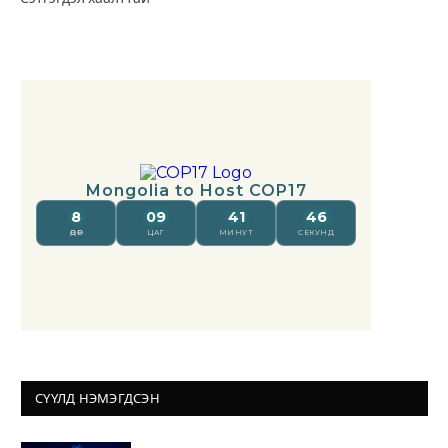
СҮҮЛД НЭМЭГДСЭН