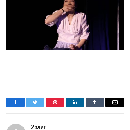
Facebook
Twitter
Pinterest
LinkedIn
Tumblr
Имэйл
Урлаг