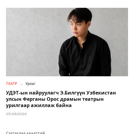
ТЕАТР
Урлаг
УДЭТ-ын найруулагч Э.Билгүүн Узбекистан
улсын Ферганы Орос драмын театрын
урилгаар ажиллаж байна
05/08/2026
Сэтгэгдэл хаалттай