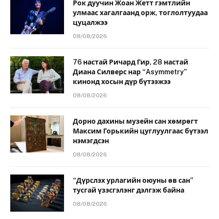
Рок дуучин Жоан Жетт гэмтлийн
улмаас хагалгаанд орж, тоглолтуудаа
цуцалжээ
08/08/2026
76 настай Ричард Гир, 28 настай
Диана Силверс нар “Asymmetry”
кинонд хосын дүр бүтээжээ
08/08/2026
Дорно дахины музейн сан хөмрөгт
Максим Горькийн цуглуулгаас бүтээл
нэмэгдсэн
08/08/2026
“Дүрслэх урлагийн оюуны өв сан”
тусгай үзэсгэлэнг дэлгэж байна
08/08/2026