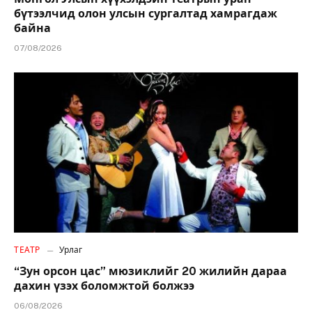
бүтээлчид олон улсын сургалтад хамрагдаж
байна
07/08/2026
ТЕАТР
Урлаг
“Зун орсон цас” мюзиклийг 20 жилийн дараа
дахин үзэх боломжтой болжээ
06/08/2026