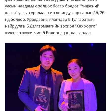
улсын наадамд оролцох босго болдог “Үндэсний
ялагч” улсын уралдаан ирэх тавдугаар сарын 25, 26-
нд боллоо. Уралдааны ялагчаар Б.Тулгабатын
найруулга, Б.Дэлгэрмаагийн зохиол “Хөх хорго”
жүжгээр жүжигчин Э.Болорцэцэг шалгарлаа.