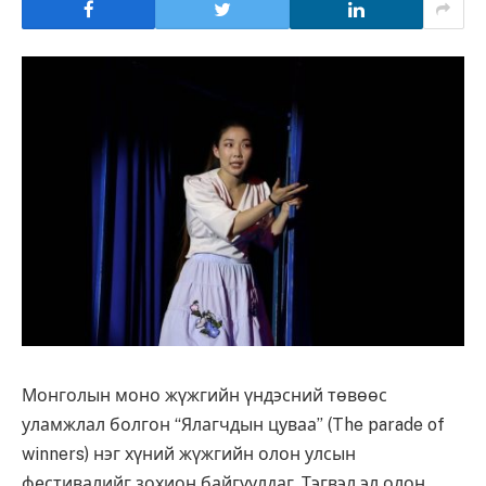
Монголын моно жүжгийн үндэсний төвөөс
уламжлал болгон “Ялагчдын цуваа” (The parade of
winners) нэг хүний жүжгийн олон улсын
фестивалийг зохион байгуулдаг. Тэгвэл эл олон