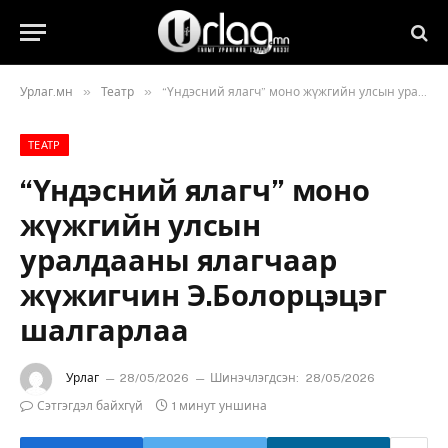
»
»
Урлаг.мн
Театр
“Үндэсний ялагч” моно жүжгийн улсын уралдааны ялагчаар жүжигчин Э.Болорцэцэг шалгарлаа
ТЕАТР
“Үндэсний ялагч” моно
жүжгийн улсын
уралдааны ялагчаар
жүжигчин Э.Болорцэцэг
шалгарлаа
Урлаг
28/05/2026
Шинэчлэгдсэн:
28/05/2026
Сэтгэгдэл байхгүй
1 минут уншина