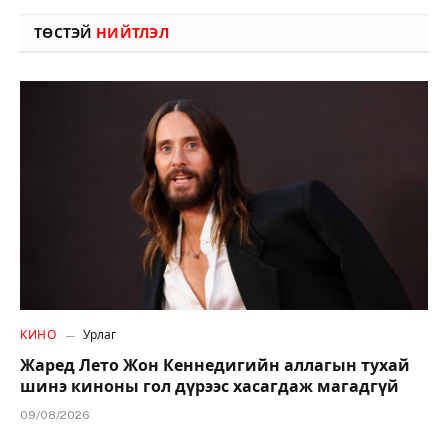
ТӨСТЭЙ
НИЙТЛЭЛ
КИНО
Урлаг
Жаред Лето Жон Кеннедигийн аллагын тухай
шинэ киноны гол дүрээс хасагдаж магадгүй
09/08/2026