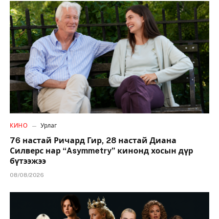
КИНО
Урлаг
76 настай Ричард Гир, 28 настай Диана
Силверс нар “Asymmetry” кинонд хосын дүр
бүтээжээ
08/08/2026