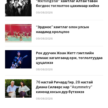
“Mxrningstar” хамтлаг Алтай таван
богдоос тоглолтоо цахимаар хийнэ
09/08/2026
“Эрдэнэс” хамтлаг олон улсын
наадамд оролцлоо
09/08/2026
Рок дуучин Жоан Жетт гэмтлийн
улмаас хагалгаанд орж, тоглолтуудаа
цуцалжээ
08/08/2026
76 настай Ричард Гир, 28 настай
Диана Силверс нар “Asymmetry”
кинонд хосын дүр бүтээжээ
08/08/2026