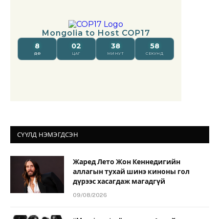
СҮҮЛД НЭМЭГДСЭН
Жаред Лето Жон Кеннедигийн
аллагын тухай шинэ киноны гол
дүрээс хасагдаж магадгүй
09/08/2026