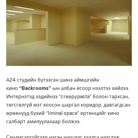
A24 студийн бүтээсэн шинэ аймшгийн
кино
“Backrooms”
-ын албан ёсоор нээлтээ хийлээ.
Интернэтэд хэдийнээ “creepypasta” болон тархсан,
төгсгөлгүй мэт хоосон шаргал коридор, давтагдсан
өрөөнүүд бүхий “liminal space” ертөнцийг кино
салбарт амилуулахаар болжээ.
Санамсаргүйгээр нэгэн нууцлаг хаалга нээгдэж,