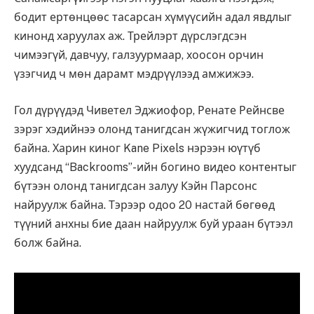
бодит ертөнцөөс тасарсан хүмүүсийн адал явдлыг
кинонд харуулах аж. Трейлэрт дүрслэгдсэн
чимээгүй, давчуу, галзуурмаар, хоосон орчин
үзэгчид ч мөн дарамт мэдрүүлээд амжижээ.
Гол дүрүүдэд Чиветел Эджиофор, Ренате Рейнсве
зэрэг хэдийнээ олонд танигдсан жүжигчид тоглож
байна. Харин киног Kane Pixels нэрээн юүтүб
хуудсанд “Backrooms”-ийн богино видео контентыг
бүтээн олонд танигдсан залуу Кэйн Парсонс
найруулж байна. Тэрээр одоо 20 настай бөгөөд
түүний анхны бие даан найруулж буй ураан бүтээл
болж байна.