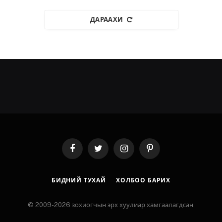
ДАРААХИ
Facebook
Twitter
Instagram
Pinterest
БИДНИЙ ТУХАЙ
ХОЛБОО БАРИХ
© 2009-2026 зохиогчын эрх хуулиар хамгаалагдсан.