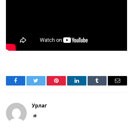
Facebook
Twitter
Pinterest
LinkedIn
Tumblr
Имэйл
Урлаг
Вэбсайт