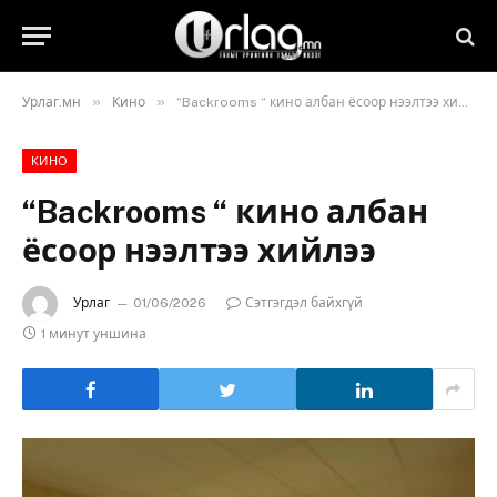
»
»
Урлаг.мн
Кино
“Backrooms “ кино албан ёсоор нээлтээ хийлээ
КИНО
“Backrooms “ кино албан
ёсоор нээлтээ хийлээ
Урлаг
01/06/2026
Сэтгэгдэл байхгүй
1 минут уншина