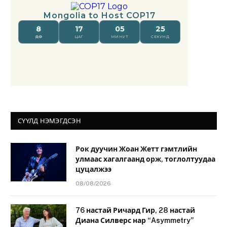
СҮҮЛД НЭМЭГДСЭН
Рок дуучин Жоан Жетт гэмтлийн
улмаас хагалгаанд орж, тоглолтуудаа
цуцалжээ
08/08/2026
76 настай Ричард Гир, 28 настай
Диана Силверс нар “Asymmetry”