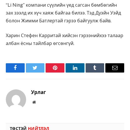
“Li Ning” компани сүүлийн үед сагсан бөмбөгийн
зах зээлд их хүч хаяж байгаа билээ. Тэд Дуэйн Уэйд
болон Жимми Батлертай гэрээ байгуулж байв.
Харин Ст
ефен
Карритай хийсэн гэрээнийхээ талаар
албан ёсны тайлбар өгсөнгүй.
Facebook
Twitter
Pinterest
LinkedIn
Tumblr
Имэйл
Урлаг
Вэбсайт
ТӨСТЭЙ
НИЙТЛЭЛ