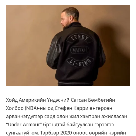
Хойд Америкийн Үндэсний Сагсан Бөмбөгийн
Холбоо (NBA)-ны од Ст
ефен
Карри өнгөрсөн
арваннэгдүгээр сард олон жил хамтран ажилласан
“Under Armour” брэндтэй байгуулсан гэрээгээ
сунгаагүй юм. Тэрбээр 2020 оноос өөрийн нэрийн