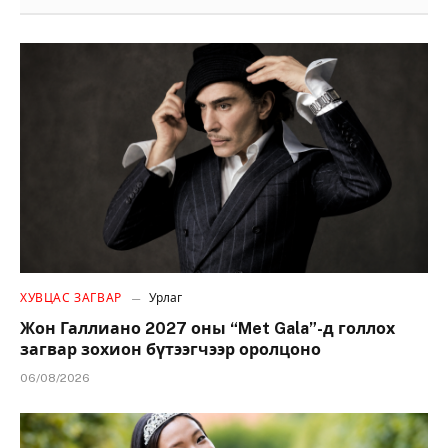
ХУВЦАС ЗАГВАР
Урлаг
Жон Галлиано 2027 оны “Met Gala”-д голлох
загвар зохион бүтээгчээр оролцоно
06/08/2026