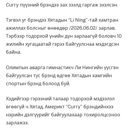
Curry пүүзний брэндээ зах зээлд гаргаж эхэлсэн.
Тэгвэл уг брэндээ Хятадын “Li Ning”-тай хамтран
ажиллах болсныг өнөөдөр /2026.06.02/ зарлав.
Тэрбээр тодорхой үнийн дүн зарлаагүй боловч 10
жилийн хугацаатай гэрээ байгуулснаа мэдэгдсэн
байна.
Олимпын аварга гимнастикч Ли Нингийн үүсгэн
байгуулсан тус брэнд өдгөө Хятадын хамгийн
спортын брэнд болоод буй.
Хэдийгээр гэрээний талаар тодорхой мэдээлэл
өгөөгүй ч Хятад, Америкт “Curry” брэндийнхээ
нэрийн дэлгүүрийг байгуулахаар тохиролцсоноо
зарлажээ.