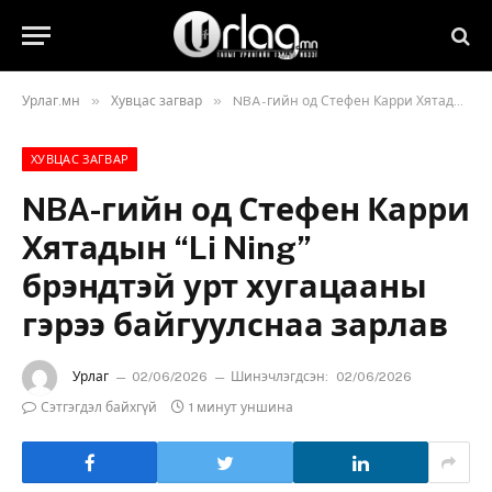
»
»
Урлаг.мн
Хувцас загвар
NBA-гийн од Стефен Карри Хятадын “Li Ning” брэндтэй урт хугацааны гэрээ байгуулснаа зарлав
ХУВЦАС ЗАГВАР
NBA-гийн од Стефен Карри
Хятадын “Li Ning”
брэндтэй урт хугацааны
гэрээ байгуулснаа зарлав
Урлаг
02/06/2026
Шинэчлэгдсэн:
02/06/2026
Сэтгэгдэл байхгүй
1 минут уншина