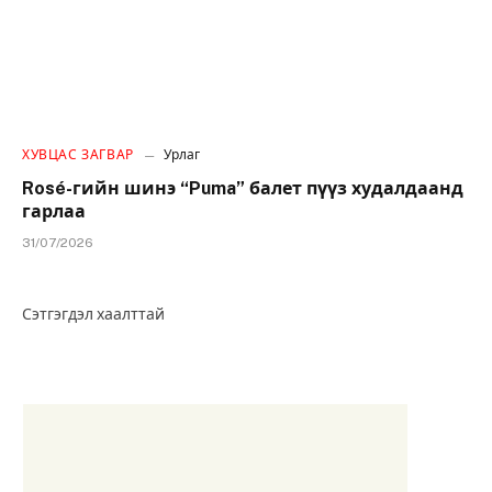
ХУВЦАС ЗАГВАР
Урлаг
Rosé-гийн шинэ “Puma” балет пүүз худалдаанд
гарлаа
31/07/2026
Сэтгэгдэл хаалттай