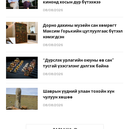
кинонд хосын дүр бүтээжээ
08/08/2026
Дорно дахины музейн сан хөмрөгт
Максим Горькийн цуглуулгаас бүтээл
нэмэгдсэн
08/08/2026
“Дүрслэх урлагийн оюуны өв сан”
тусгай үзэсгэлэнг дэлгэж байна
08/08/2026
Шаврын үүдний улаан тохойн хүн
чулуун хөшөө
08/08/2026