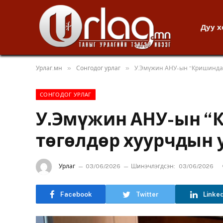
Дуу 
»
»
Урлаг.мн
Сонгодог урлаг
У.Эмүжин АНУ-ын “Кришинда”
СОНГОДОГ УРЛАГ
У.Эмүжин АНУ-ын “
төгөлдөр хуурчдын 
Урлаг
03/06/2026
Шинэчлэгдсэн:
03/06/2026
Facebook
Twitter
Linke