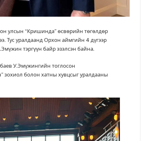
лон улсын “Кришинда” өсвөрийн төгөлдөр
э. Тус уралдаанд Орхон аймгийн 4 дүгээр
У.Эмүжин тэргүүн байр эзэлсэн байна.
абаев У.Эмүжингийн тоглосон
” зохиол болон хатны хувцсыг уралдааны