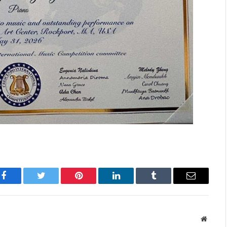
Facebook
Twitter
Pinterest
LinkedIn
Tumblr
Имэйл
Вэбса