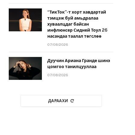
“ТикТок”-т хорт хавдартай
тэмцэж буй амьдралаа
хуваалцдаг байсан
инфлюнсер Сидней Тоул 26
насандаа таалал төгслөө
07/08/2026
Дуучин Ариана Гранде шинэ
цомгоо танилцууллаа
07/08/2026
ДАРААХИ