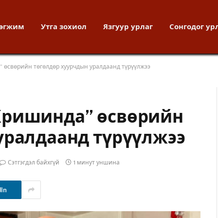
хөгжим
Утга зохиол
Язгуур урлаг
Сонгодог ур
 өсвөрийн төгөлдөр хуурчдын уралдаанд түрүүлжээ
Кришинда” өсвөрийн
уралдаанд түрүүлжээ
Сэтгэгдэл байхгүй
1 минут уншина
dIn