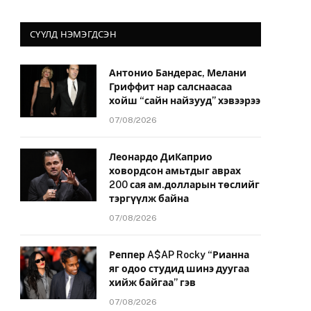
СҮҮЛД НЭМЭГДСЭН
Антонио Бандерас, Мелани
Гриффит нар салснаасаа
хойш “сайн найзууд” хэвээрээ
07/08/2026
Леонардо ДиКаприо
ховордсон амьтдыг аврах
200 сая ам.долларын төслийг
тэргүүлж байна
07/08/2026
Реппер A$AP Rocky “Рианна
яг одоо студид шинэ дуугаа
хийж байгаа” гэв
07/08/2026