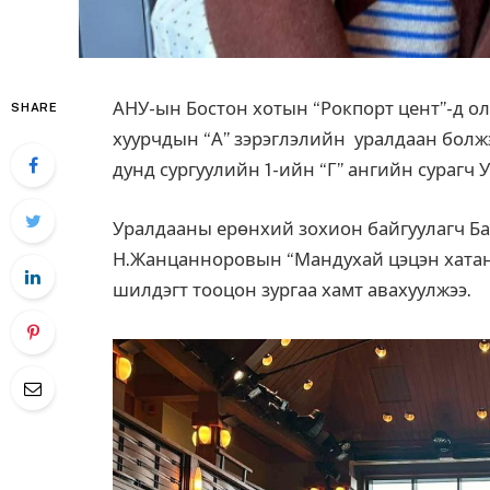
АНУ-ын Бостон хотын “Рокпорт цент”-д о
SHARE
хуурчдын “А” зэрэглэлийн уралдаан болжэ
дунд сургуулийн 1-ийн “Г” ангийн сурагч 
Уралдааны ерөнхий зохион байгуулагч Б
Н.Жанцанноровын “Мандухай цэцэн хатан
шилдэгт тооцон зургаа хамт авахуулжээ.