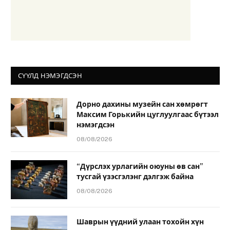
СҮҮЛД НЭМЭГДСЭН
Дорно дахины музейн сан хөмрөгт
Максим Горькийн цуглуулгаас бүтээл
нэмэгдсэн
08/08/2026
“Дүрслэх урлагийн оюуны өв сан”
тусгай үзэсгэлэнг дэлгэж байна
08/08/2026
Шаврын үүдний улаан тохойн хүн