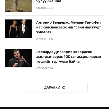
чулуун хөшөө
08/08/2026
Антонио Бандерас, Мелани Гриффит
нар салснаасаа хойш “сайн найзууд”
хэвээрээ
07/08/2026
Леонардо ДиКаприо ховордсон
амьтдыг аврах 200 сая ам.долларын
төслийг тэргүүлж байна
07/08/2026
ДАРААХИ