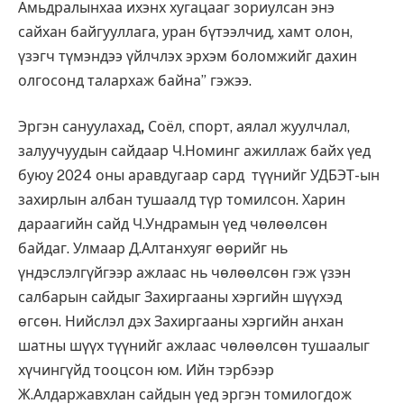
Амьдралынхаа ихэнх хугацааг зориулсан энэ
сайхан байгууллага, уран бүтээлчид, хамт олон,
үзэгч түмэндээ үйлчлэх эрхэм боломжийг дахин
олгосонд талархаж байна” гэжээ.
Эргэн сануулахад
,
Соёл, спорт, аялал жуулчлал,
залуучуудын сайдаар Ч.Номинг ажиллаж байх үед
буюу 2024 оны аравдугаар сард түүнийг УДБЭТ-ын
захирлын албан тушаалд түр томилсон. Харин
дараагийн сайд Ч.Ундрамын үед чөлөөлсөн
байдаг. Улмаар Д.Алтанхуяг өөрийг нь
үндэслэлгүйгээр ажлаас нь чөлөөлсөн гэж үзэн
салбарын сайдыг Захиргааны хэргийн шүүхэд
өгсөн. Нийслэл дэх Захиргааны хэргийн анхан
шатны шүүх түүнийг ажлаас чөлөөлсөн тушаалыг
хүчингүйд тооцсон юм. Ийн тэрбээр
Ж.Алдаржавхлан сайдын үед эргэн томилогдож