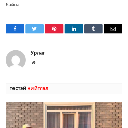
байна.
Facebook
Twitter
Pinterest
LinkedIn
Tumblr
Имэйл
Урлаг
Вэбсайт
ТӨСТЭЙ
НИЙТЛЭЛ