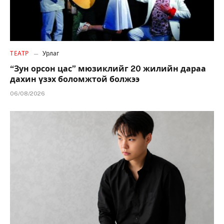
ТЕАТР
Урлаг
“Зун орсон цас” мюзиклийг 20 жилийн дараа
дахин үзэх боломжтой болжээ
06/08/2026