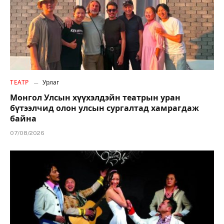
ТЕАТР
Урлаг
Монгол Улсын хүүхэлдэйн театрын уран
бүтээлчид олон улсын сургалтад хамрагдаж
байна
07/08/2026