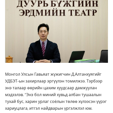
Монгол Улсын Гавьяат жүжигчин Д.Алтанхуягийг
УДБЭТ-ын захирлаар эргүүлэн томилжээ. Тэрбээр
энэ талаар өөрийн цахим хуудсаар дамжуулан
мэдээлэв. “Энэ бол миний хувьд албан тушаалын
тухай бус, харин урлаг соёлын төлөө хүлээсэн үүрэг
хариуцлага, итгэл найдварын үргэлжлэл юм.