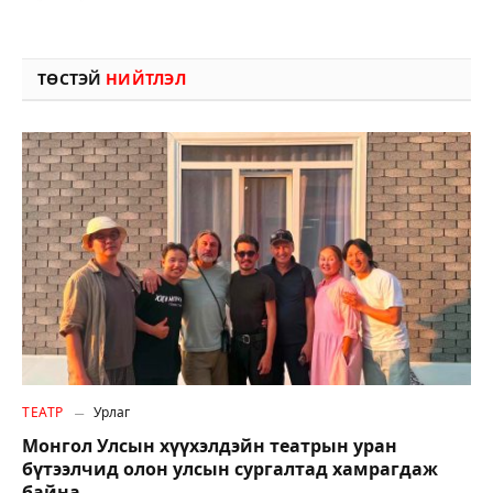
ТӨСТЭЙ
НИЙТЛЭЛ
ТЕАТР
Урлаг
Монгол Улсын хүүхэлдэйн театрын уран
бүтээлчид олон улсын сургалтад хамрагдаж
байна