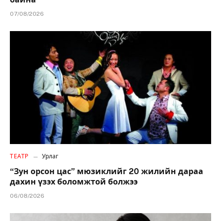
07/08/2026
ТЕАТР
Урлаг
“Зун орсон цас” мюзиклийг 20 жилийн дараа
дахин үзэх боломжтой болжээ
06/08/2026