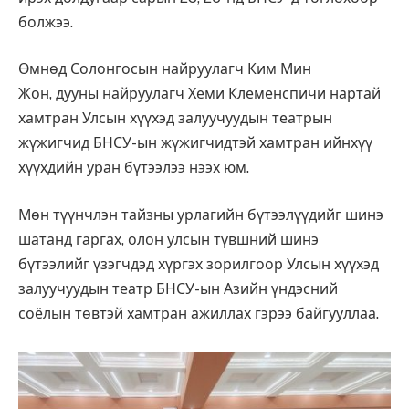
болжээ.
Өмнөд Солонгосын найруулагч Ким Мин
Жон, дууны найруулагч Хеми Клеменспичи нартай
хамтран Улсын хүүхэд залуучуудын театрын
жүжигчид БНСУ-ын жүжигчидтэй хамтран ийнхүү
хүүхдийн уран бүтээлээ нээх юм.
Мөн түүнчлэн тайзны урлагийн бүтээлүүдийг шинэ
шатанд гаргах, олон улсын түвшний шинэ
бүтээлийг үзэгчдэд хүргэх зорилгоор Улсын хүүхэд
залуучуудын театр БНСУ-ын Азийн үндэсний
соёлын төвтэй хамтран ажиллах гэрээ байгууллаа.