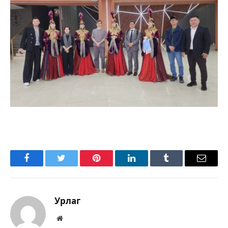
Facebook
Twitter
Pinterest
LinkedIn
Tumblr
Имэйл
Урлаг
Вэбсайт