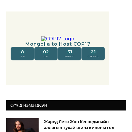
СҮҮЛД НЭМЭГДСЭН
Жаред Лето Жон Кеннедигийн
аллагын тухай шинэ киноны гол