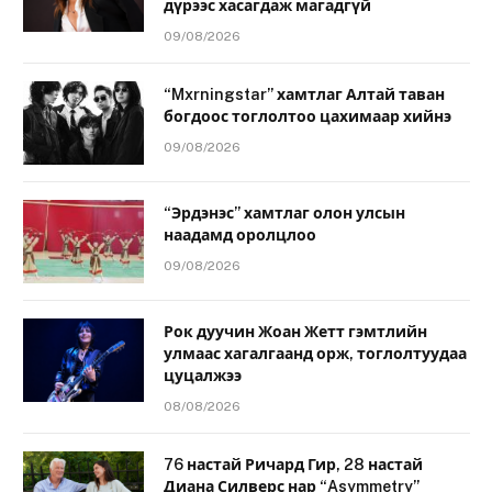
дүрээс хасагдаж магадгүй
09/08/2026
“Mxrningstar” хамтлаг Алтай таван
богдоос тоглолтоо цахимаар хийнэ
09/08/2026
“Эрдэнэс” хамтлаг олон улсын
наадамд оролцлоо
09/08/2026
Рок дуучин Жоан Жетт гэмтлийн
улмаас хагалгаанд орж, тоглолтуудаа
цуцалжээ
08/08/2026
76 настай Ричард Гир, 28 настай
Диана Силверс нар “Asymmetry”