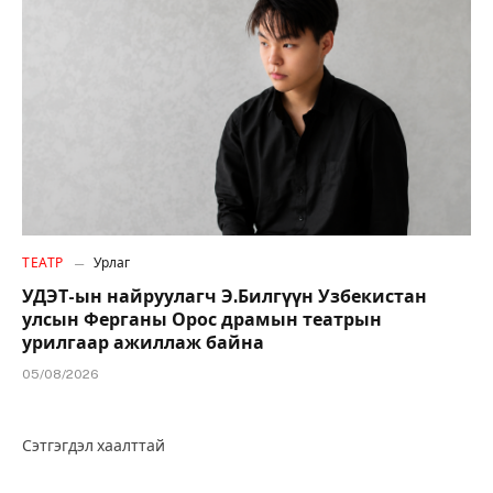
ТЕАТР
Урлаг
УДЭТ-ын найруулагч Э.Билгүүн Узбекистан
улсын Ферганы Орос драмын театрын
урилгаар ажиллаж байна
05/08/2026
Сэтгэгдэл хаалттай