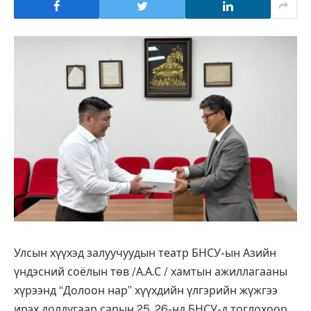
Улсын хүүхэд залуучуудын театр БНСУ-ын Азийн
үндэсний соёлын төв /А.А.С / хамтын ажиллагааны
хүрээнд “Долоон нар” хүүхдийн үлгэрийн жүжгээ
ирэх долдугаар сарын 25, 26-нд БНСУ-д тоглохоор