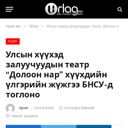
»
»
Урлаг.мн
Театр
Улсын хүүхэд залуучуудын театр “Долоон нар” хүүхдийн үлгэрийн жүжгээ БНСУ-д тоглоно
ТЕАТР
Улсын хүүхэд
залуучуудын театр
“Долоон нар” хүүхдийн
үлгэрийн жүжгээ БНСУ-д
тоглоно
Урлаг
23/06/2026
Сэтгэгдэл байхгүй
1 минут уншина