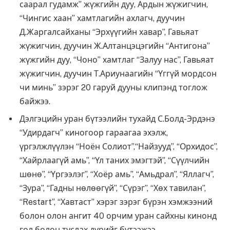
саарал гудамж” жүжгийн дуу, Ардын жүжигчин,
“Чингис хаан” хамтлагийн ахлагч, дуучин
Д.Жаргалсайханы “Эрхүүгийн хавар”, Гавьяат
жүжигчин, дуучин Ж.Алтанцэцэгийн “Антигона”
жүжгийн дуу, “Чоно” хамтлаг “Залуу нас”, Гавьяат
жүжигчин, дуучин Т.Ариунаагийн “Үггүй мордсон
чи минь” зэрэг 20 гаруй дууны клипэнд тоглож
байжээ.
Дэлгэцийн уран бүтээлийн тухайд С.Болд-Эрдэнэ
“Удирдагч” киногоор гараагаа эхэлж,
үргэлжлүүлэн “Ноён Солиот”,“Найзууд”, “Орхидос”,
“Хайрлаагүй амь”, “Үл таних эмэгтэй”, “Сүүлчийн
шөнө”, “Үргээлэг”, “Хоёр амь”, “Амьдрал”, “Яллагч”,
“Зура”, “Гадны нөлөөгүй”, “Сүрэг”, “Хөх тавилан”,
“Restart”, “Хавтаст” хэрэг зэрэг бүрэн хэмжээний
болон олон ангит 40 орчим уран сайхны кинонд
гол болон туслах дүрийг бүтээжээ.