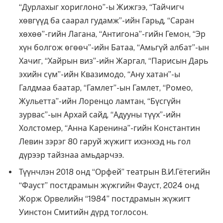
“Дурлахыг хориглоно”-ы Жижгээ, “Тайчигч
хөвгүүд ба саарал гудамж”-ийн Гарьд, “Саран
хөхөө”-гийн Лагана, “Антигона”-гийн Гемон, “Эр
хүн болгож өгөөч”-ийн Батаа, “Амьгүй албат”-ын
Хачиг, “Хайрын виз”-ийн Жаргал, “Парисын Дарь
эхийн сүм”-ийн Квазимодо, “Ану хатан”-ы
Галдмаа баатар, “Гамлет”-ын Гамлет, “Ромео,
Жульетта”-ийн Лоренцо ламтан, “Бүсгүйн
зурвас”-ын Архай сайд, “Адууны түүх”-ийн
Холстомер, “Анна Каренина”-гийн Константин
Левин зэрэг 80 гаруй жүжигт ихэнхэд нь гол
дүрээр тайзнаа амьдарчээ.
Түүнчлэн 2018 онд “Орфей” театрын В.И.Гётегийн
“Фауст” постдрамын жүжгийн Фауст, 2024 онд
Жорж Орвелийн “1984” постдрамын жүжигт
Уинстон Смитийн дүрд тоглосон.