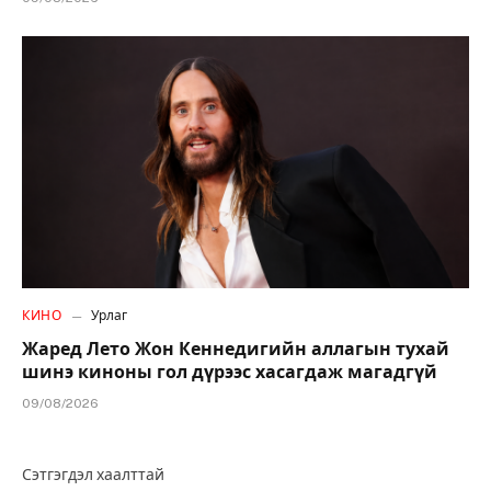
КИНО
Урлаг
Жаред Лето Жон Кеннедигийн аллагын тухай
шинэ киноны гол дүрээс хасагдаж магадгүй
09/08/2026
Сэтгэгдэл хаалттай