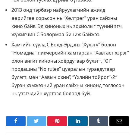
2013 онд тэрбээр найруулагчийн ажилд
өөрийгөө сорьсон нь “Хөлтрөг” уран сайхны
кино байв. Эл киноных нь зохиолыг түүний эгч,
жүжигчин С.Болормаа бичиж байжээ.
Хамгийн сүүлд С.Болд-Эрдэнэ “Хүлэгү” болон
“Номадиа” пикчерсийн хамтарсан “Хавтаст хэрэг”
олон ангит киноны хоёрдугаар бүлэгт, “OI”
продашны “No rules” цувралын гуравдугаар
бүлэгт, мөн “Аавын охин”, “Үхлийн тойрог”-2″
бүрэн хэмжээний уран сайхны кинонд тоглосон
нь үзэгчдийн хүртээл болоод буй.
Facebook
Twitter
Pinterest
LinkedIn
Tumblr
Имэйл