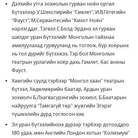
Дэлхийн утга зохиолын гурван ноён оргил
бүтээлээр У.Шекспирийн “Гамлет”, И.В.Гётегийн
“Фауст”, М.Сервантесийн “Кихот Ноён”
нэрлэгддэг. Тэгвэл С.Болд-Эрдэнэ эл гурван
шилдэг уран бүтээлийг Монголын тайзнаа
амилуулахад гурвууланд нь тоглож, бүр хоёрынх
нь гол дүрийг бүтээжээ. Тэр бол Монголын
театрын урлагийн хоёр дахь Гамлет, бас анхны
Фауст.
Хамгийн сүүлд тэрбээр “Монгол хаан” театрын
бүтээл, Хөдөлмөрийн баатар, Ардын уран
зохиолч Б.Лхагвасүрэнгийн зохиол, Б.Баатарын
найруулга “Тамгагүй төр” жүжгийн Эгэрэг
түшмэлийн дүрд тоглосон юм.
Эл уран бүтээлийнхээ дүрээр тэрбээр дотооддоо
180 удаа, мөн Английн Лондон хотын “Колизиум”