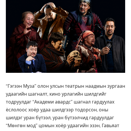
“Гэгээн Муза” олон улсын театрын наадмын зургаан
удаагийн шагналт, кино урлагийн шилдгийг
тодруулдаг “Академи авардс” шагнал гардуулах
ёслолоос хоёр удаа шилдгээр тодорсон, оны
шилдэг уран бүтээл, уран бүтээлчид гардуулдаг
“Мөнгөн мод” цомын хоёр удаагийн эзэн, Гавьяат