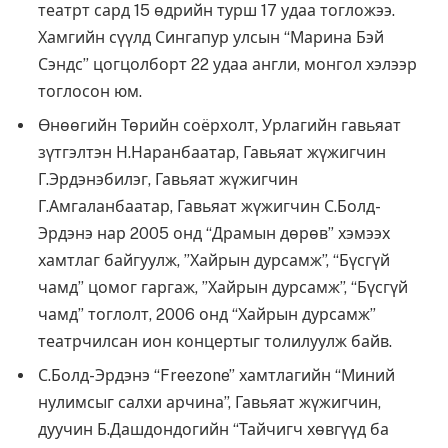
театрт сард 15 өдрийн турш 17 удаа тогложээ.
Хамгийн сүүлд Сингапур улсын “Марина Бэй
Сэндс” цогцолборт 22 удаа англи, монгол хэлээр
тоглосон юм.
Өнөөгийн Төрийн соёрхолт, Урлагийн гавьяат
зүтгэлтэн Н.Наранбаатар, Гавьяат жүжигчин
Г.Эрдэнэбилэг, Гавьяат жүжигчин
Г.Амгаланбаатар, Гавьяат жүжигчин С.Болд-
Эрдэнэ нар 2005 онд “Драмын дөрөв” хэмээх
хамтлаг байгуулж, ”Хайрын дурсамж”, “Бүсгүй
чамд” цомог гаргаж, ”Хайрын дурсамж”, “Бүсгүй
чамд” тоглолт, 2006 онд “Хайрын дурсамж”
театрчилсан ион концертыг толилуулж байв.
С.Болд-Эрдэнэ “Freezone” хамтлагийн “Миний
нулимсыг салхи арчина”, Гавьяат жүжигчин,
дуучин Б.Дашдондогийн “Тайчигч хөвгүүд ба