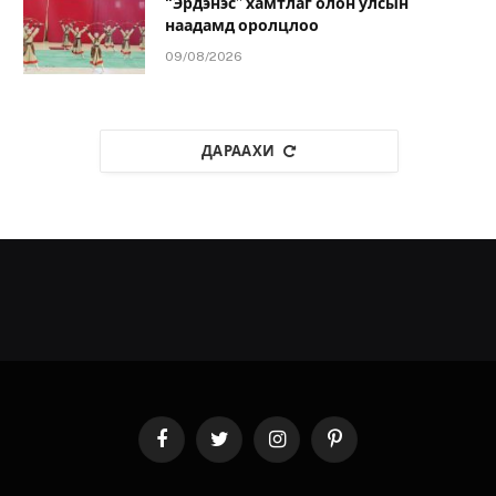
“Эрдэнэс” хамтлаг олон улсын
наадамд оролцлоо
09/08/2026
ДАРААХИ
Facebook
Twitter
Instagram
Pinterest