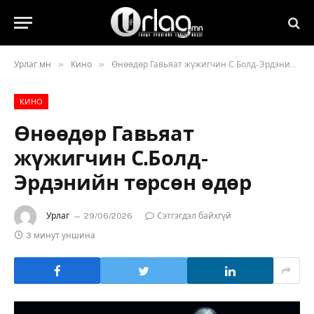
»
»
Урлаг.мн
Кино
Өнөөдөр Гавьяат жүжигчин С.Болд-Эрдэнийн төрсөн өдөр
КИНО
Өнөөдөр Гавьяат
жүжигчин С.Болд-
Эрдэнийн төрсөн өдөр
Урлаг
29/06/2026
Сэтгэгдэл байхгүй
3 минут уншина