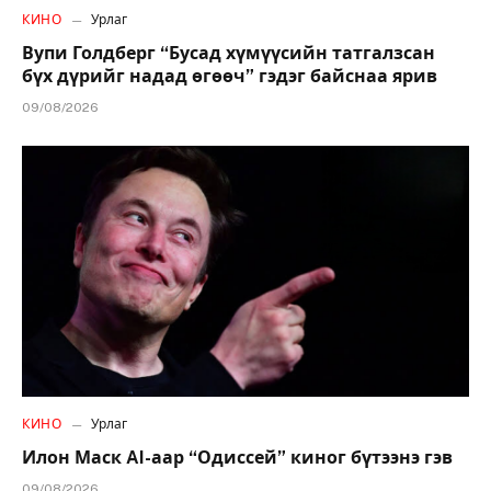
КИНО
Урлаг
Вупи Голдберг “Бусад хүмүүсийн татгалзсан
бүх дүрийг надад өгөөч” гэдэг байснаа ярив
09/08/2026
КИНО
Урлаг
Илон Маск AI-аар “Одиссей” киног бүтээнэ гэв
09/08/2026