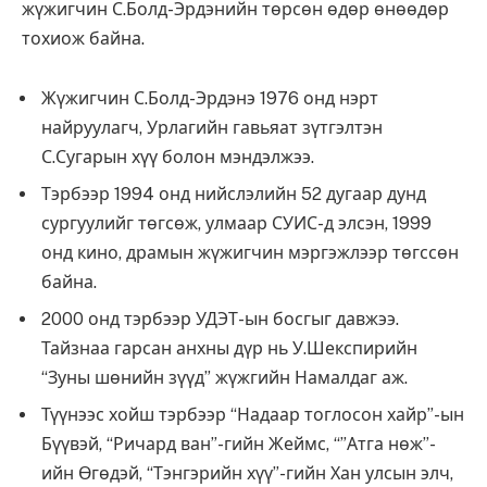
жүжигчин С.Болд-Эрдэнийн төрсөн өдөр өнөөдөр
тохиож байна.
Жүжигчин С.Болд-Эрдэнэ 1976 онд нэрт
найруулагч, Урлагийн гавьяат зүтгэлтэн
С.Сугарын хүү болон мэндэлжээ.
Тэрбээр 1994 онд нийслэлийн 52 дугаар дунд
сургуулийг төгсөж, улмаар СУИС-д элсэн, 1999
онд кино, драмын жүжигчин мэргэжлээр төгссөн
байна.
2000 онд тэрбээр УДЭТ-ын босгыг давжээ.
Тайзнаа гарсан анхны дүр нь У.Шекспирийн
“Зуны шөнийн зүүд” жүжгийн Намалдаг аж.
Түүнээс хойш тэрбээр “Надаар тоглосон хайр”-ын
Бүүвэй, “Ричард ван”-гийн Жеймс, “”Атга нөж”-
ийн Өгөдэй, “Тэнгэрийн хүү”-гийн Хан улсын элч,