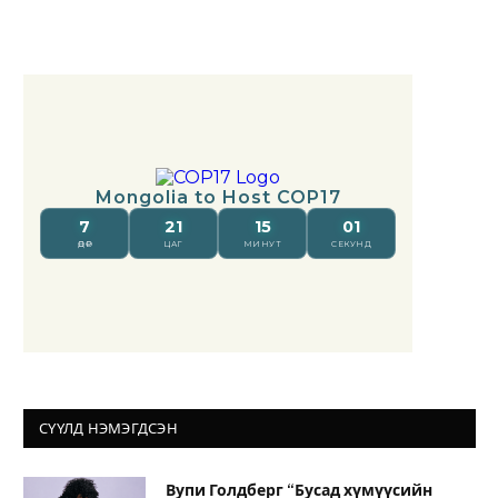
СҮҮЛД НЭМЭГДСЭН
Вупи Голдберг “Бусад хүмүүсийн