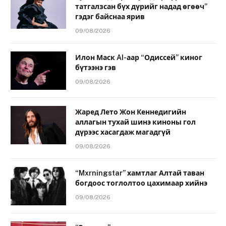
татгалзсан бүх дүрийг надад өгөөч”
гэдэг байснаа ярив
09/08/2026
Илон Маск AI-аар “Одиссей” киног
бүтээнэ гэв
09/08/2026
Жаред Лето Жон Кеннедигийн
аллагын тухай шинэ киноны гол
дүрээс хасагдаж магадгүй
09/08/2026
“Mxrningstar” хамтлаг Алтай таван
богдоос тоглолтоо цахимаар хийнэ
09/08/2026