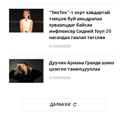
“ТикТок”-т хорт хавдартай
тэмцэж буй амьдралаа
хуваалцдаг байсан
инфлюнсер Сидней Тоул 26
насандаа таалал төгслөө
07/08/2026
Дуучин Ариана Гранде шинэ
цомгоо танилцууллаа
07/08/2026
ДАРААХИ