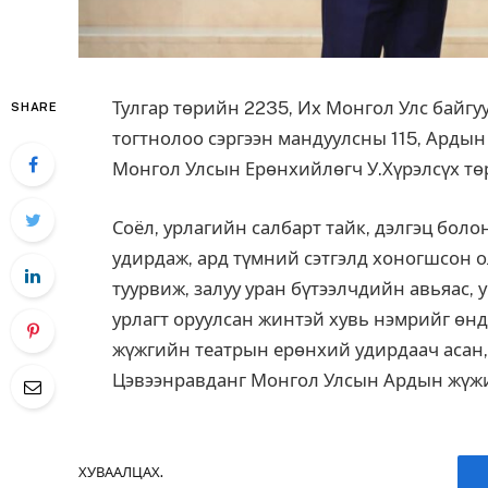
Тулгар төрийн 2235, Их Монгол Улс байгуу
SHARE
тогтнолоо сэргээн мандуулсны 115, Арды
Монгол Улсын Ерөнхийлөгч У.Хүрэлсүх төр
Соёл, урлагийн салбарт тайк, дэлгэц бо
удирдаж, ард түмний сэтгэлд хоногшсон 
туурвиж, залуу уран бүтээлчдийн авьяас, 
урлагт оруулсан жинтэй хувь нэмрийг өн
жүжгийн театрын ерөнхий удирдаач асан,
Цэвээнравданг Монгол Улсын Ардын жүжиг
ХУВААЛЦАХ.