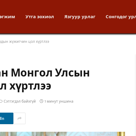
хөгжим
Утга зохиол
Язгуур урлаг
Сонгодог ур
рдын жүжигчин цол хүртлээ
ан Монгол Улсын
л хүртлээ
Сэтгэгдэл байхгүй
1 минут уншина
dIn