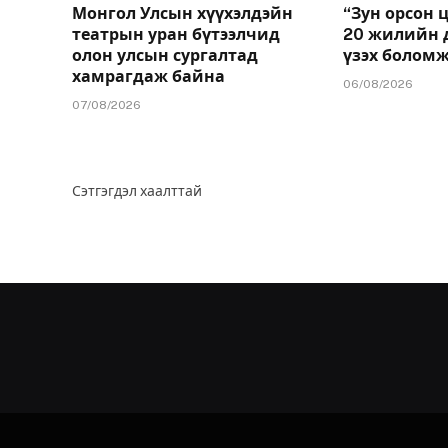
Монгол Улсын хүүхэлдэйн
“Зун орсон 
театрын уран бүтээлчид
20 жилийн 
олон улсын сургалтад
үзэх болом
хамрагдаж байна
06/08/2026
07/08/2026
Сэтгэгдэл хаалттай