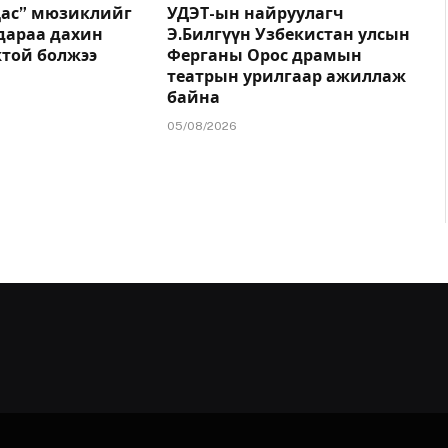
цас” мюзиклийг
УДЭТ-ын найруулагч
дараа дахин
Э.Билгүүн Узбекистан улсын
жтой болжээ
Ферганы Орос драмын
театрын урилгаар ажиллаж
байна
05/08/2026