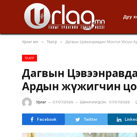
Дуу 
»
»
Урлаг.мн
Театр
Дагвын Цэвээнравдан Монгол Улсын А
ТЕАТР
Дагвын Цэвээнравд
Ардын жүжигчин цо
Урлаг
07/07/2026
Шинэчлэгдсэн:
07/07/2026
Facebook
Twitter
Linke