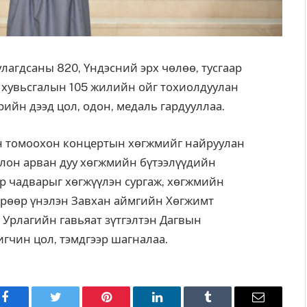
лагдсаны 820, Үндэсний эрх чөлөө, тусгаар
н хувьсгалын 105 жилийн ойг тохиолдуулан
ийн дээд цол, одон, медаль гардууллаа.
лон томоохон концертын хөгжмийг найруулан
олон арван дуу хөгжмийн бүтээлүүдийн
ур чадварыг хөгжүүлэн сургаж, хөгжмийн
дрөөр үнэлэн Завхан аймгийн Хөгжимт
 Урлагийн гавьяат зүтгэлтэн Дагвын
чин цол, тэмдгээр шагналаа.