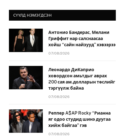
СҮҮЛД НЭМЭГДСЭН
Антонио Бандерас, Мелани
Гриффит нар салснаасаа
хойш “сайн найзууд” хэвээрээ
07/08/2026
Леонардо ДиКаприо
ховордсон амьтдыг аврах
200 сая ам.долларын төслийг
тэргүүлж байна
07/08/2026
Реппер A$AP Rocky “Рианна
яг одоо студид шинэ дуугаа
хийж байгаа” гэв
07/08/2026