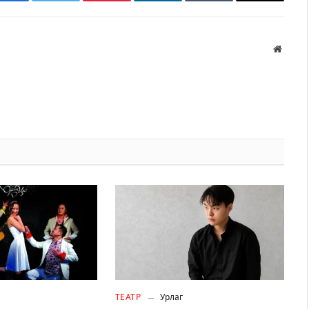
Facebook
Twitter
Pinterest
LinkedIn
Tumblr
Имэйл
Вэбса
ТЕАТР
Урлаг