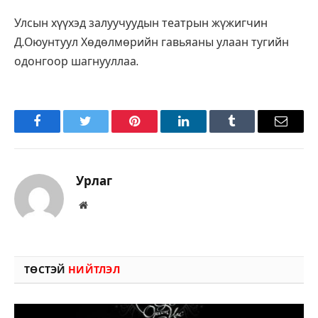
Улсын хүүхэд залуучуудын театрын жүжигчин
Д.Оюунтуул Хөдөлмөрийн гавьяаны улаан тугийн
одонгоор шагнууллаа.
Facebook
Twitter
Pinterest
LinkedIn
Tumblr
Имэйл
Урлаг
Вэбсайт
ТӨСТЭЙ
НИЙТЛЭЛ