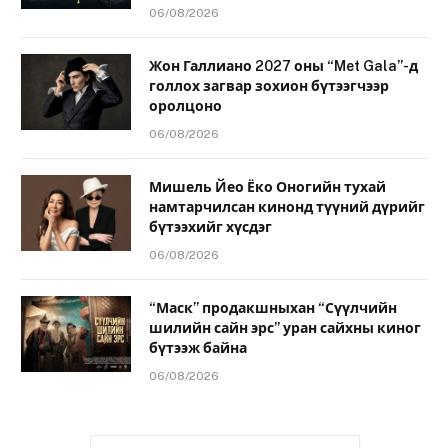
06/08/2026
Жон Галлиано 2027 оны “Met Gala”-д
голлох загвар зохион бүтээгчээр
оролцоно
06/08/2026
Мишель Йео Ёко Оногийн тухай
намтарчилсан кинонд түүний дүрийг
бүтээхийг хүсдэг
06/08/2026
“Маск” продакшныхан “Сүүлчийн
шилийн сайн эрс” уран сайхны киног
бүтээж байна
06/08/2026