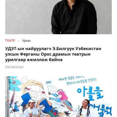
ТЕАТР
Урлаг
УДЭТ-ын найруулагч Э.Билгүүн Узбекистан
улсын Ферганы Орос драмын театрын
урилгаар ажиллаж байна
05/08/2026