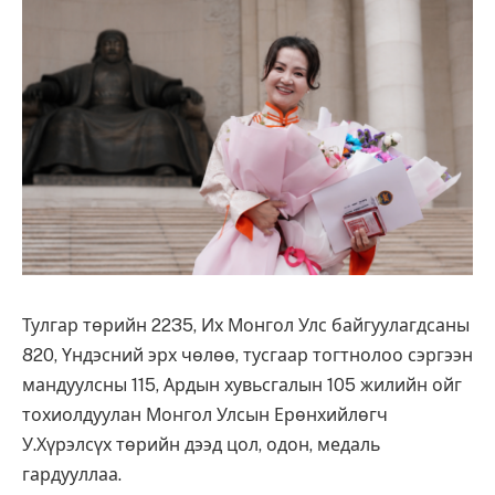
Тулгар төрийн 2235, Их Монгол Улс байгуулагдсаны
820, Үндэсний эрх чөлөө, тусгаар тогтнолоо сэргээн
мандуулсны 115, Ардын хувьсгалын 105 жилийн ойг
тохиолдуулан Монгол Улсын Ерөнхийлөгч
У.Хүрэлсүх төрийн дээд цол, одон, медаль
гардууллаа.