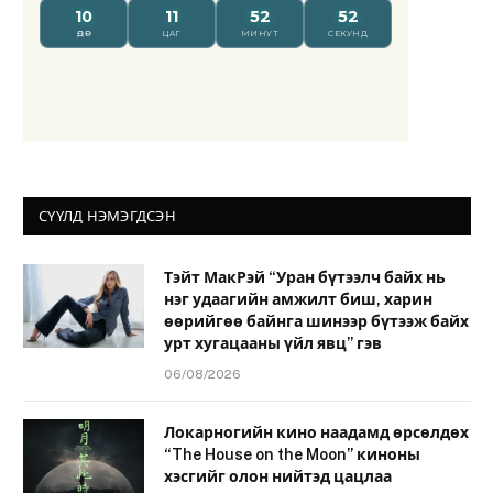
СҮҮЛД НЭМЭГДСЭН
Тэйт МакРэй “Уран бүтээлч байх нь
нэг удаагийн амжилт биш, харин
өөрийгөө байнга шинээр бүтээж байх
урт хугацааны үйл явц” гэв
06/08/2026
Локарногийн кино наадамд өрсөлдөх
“The House on the Moon” киноны
хэсгийг олон нийтэд цацлаа