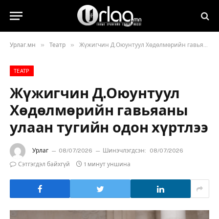
»
»
Урлаг.мн
Театр
Жүжигчин Д.Оюунтуул Хөдөлмөрийн гавьяаны улаан тугийн одон хүртлээ
ТЕАТР
Жүжигчин Д.Оюунтуул
Хөдөлмөрийн гавьяаны
улаан тугийн одон хүртлээ
Урлаг
08/07/2026
Шинэчлэгдсэн:
08/07/2026
Сэтгэгдэл байхгүй
1 минут уншина