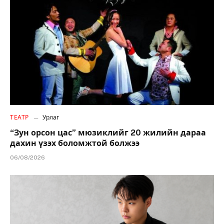
ТЕАТР
Урлаг
“Зун орсон цас” мюзиклийг 20 жилийн дараа
дахин үзэх боломжтой болжээ
06/08/2026