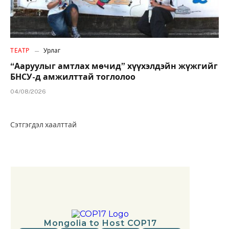
ТЕАТР
Урлаг
“Ааруулыг амтлах мөчид” хүүхэлдэйн жүжгийг
БНСУ-д амжилттай тоглолоо
04/08/2026
Сэтгэгдэл хаалттай