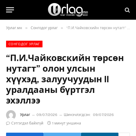
»
»
Урлаг.мн
Сонгодог урлаг
“П.И.Чайковскийн төрсөн нутагт” олон улсын хүүхэд, залуучуудын II уралдааны бүртгэл эхэллээ
СОНГОДОГ УРЛАГ
“П.И.Чайковскийн төрсөн
нутагт” олон улсын
хүүхэд, залуучуудын II
уралдааны бүртгэл
эхэллээ
Урлаг
09/07/2026
Шинэчлэгдсэн:
09/07/2026
Сэтгэгдэл байхгүй
1 минут уншина