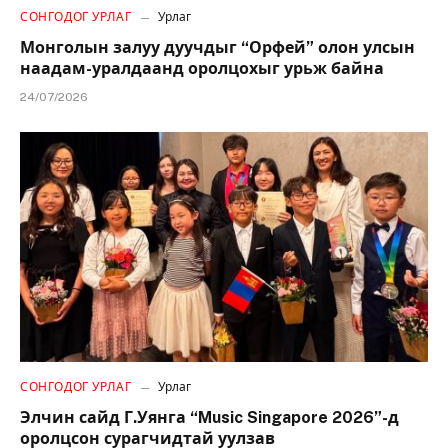
СОНГОДОГ УРЛАГ
Урлаг
Монголын залуу дуучдыг “Орфей” олон улсын
наадам-уралдаанд оролцохыг урьж байна
24/07/2026
СОНГОДОГ УРЛАГ
Урлаг
Элчин сайд Г.Уянга “Music Singapore 2026”-д
оролцсон сурагчидтай уулзав