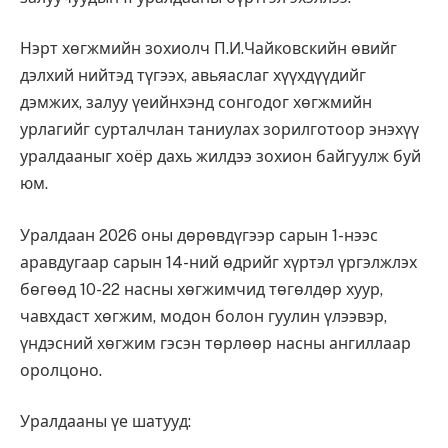
Нэрт хөгжмийн зохиолч П.И.Чайковскийн өвийг
дэлхий нийтэд түгээх, авьяаслаг хүүхдүүдийг
дэмжих, залуу үеийнхэнд сонгодог хөгжмийн
урлагийг сурталчлан таниулах зорилготоор энэхүү
уралдааныг хоёр дахь жилдээ зохион байгуулж буй
юм.
Уралдаан 2026 оны дөрөвдүгээр сарын 1-нээс
аравдугаар сарын 14-ний өдрийг хүртэл үргэлжлэх
бөгөөд 10-22 насны хөгжимчид төгөлдөр хуур,
чавхдаст хөгжим, модон болон гуулин үлээвэр,
үндэсний хөгжим гэсэн төрлөөр насны ангиллаар
оролцоно.
Уралдааны үе шатууд: