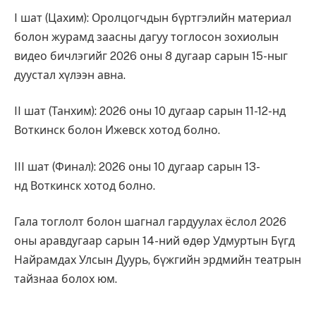
I шат (Цахим): Оролцогчдын бүртгэлийн материал
болон журамд заасны дагуу тоглосон зохиолын
видео бичлэгийг 2026 оны 8 дугаар сарын 15-ныг
дуустал хүлээн авна.
II шат (Танхим): 2026 оны 10 дугаар сарын 11-12-нд
Воткинск болон Ижевск хотод болно.
III шат (Финал): 2026 оны 10 дугаар сарын 13-
нд Воткинск хотод болно.
Гала тоглолт болон шагнал гардуулах ёслол 2026
оны аравдугаар сарын 14-ний өдөр Удмуртын Бүгд
Найрамдах Улсын Дуурь, бүжгийн эрдмийн театрын
тайзнаа болох юм.