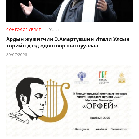
СОНГОДОГ УРЛАГ
Урлаг
Ардын жүжигчин Э.Амартүвшин Итали Улсын
төрийн дээд одонгоор шагнууллаа
29/07/2026