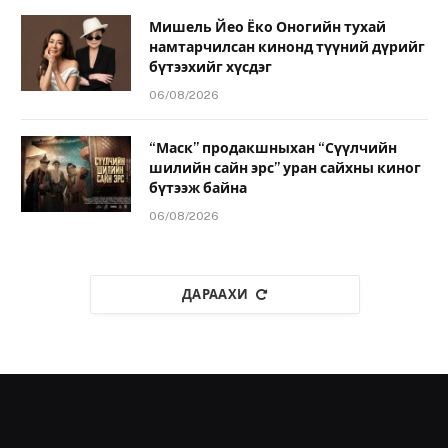
Мишель Йео Ёко Оногийн тухай
намтарчилсан кинонд түүний дүрийг
бүтээхийг хүсдэг
06/08/2026
“Маск” продакшныхан “Сүүлчийн
шилийн сайн эрс” уран сайхны киног
бүтээж байна
06/08/2026
ДАРААХИ