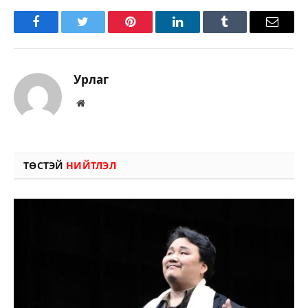
Facebook
Twitter
Pinterest
LinkedIn
Tumblr
Имэйл
Урлаг
Вэбсайт
ТӨСТЭЙ
НИЙТЛЭЛ