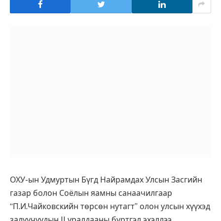
ОХУ-ын Удмуртын Бүгд Найрамдах Улсын Засгийн
газар болон Соёлын яамны санаачилгаар
“П.И.Чайковскийн төрсөн нутагт” олон улсын хүүхэд
залуучуудын II уралдааны бүртгэл эхэллээ.