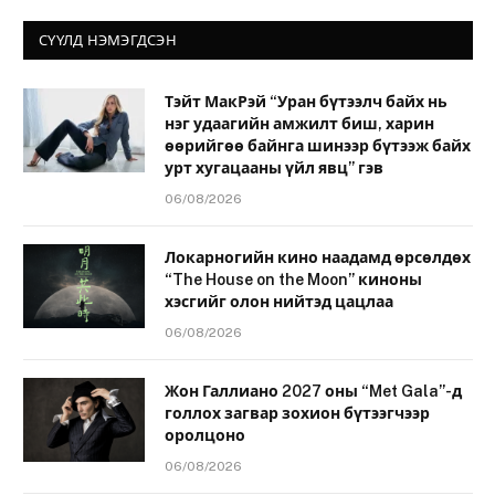
СҮҮЛД НЭМЭГДСЭН
Тэйт МакРэй “Уран бүтээлч байх нь
нэг удаагийн амжилт биш, харин
өөрийгөө байнга шинээр бүтээж байх
урт хугацааны үйл явц” гэв
06/08/2026
Локарногийн кино наадамд өрсөлдөх
“The House on the Moon” киноны
хэсгийг олон нийтэд цацлаа
06/08/2026
Жон Галлиано 2027 оны “Met Gala”-д
голлох загвар зохион бүтээгчээр
оролцоно
06/08/2026