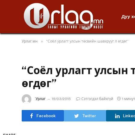
Дуу 
»
Урлаг.мн
“Соёл урлагт улсын төсвийн шавхрууг л өгдөг”
“Соёл урлагт улсын 
өгдөг”
Урлаг
19/03/2015
Сэтгэгдэл байхгүй
1 мину
Facebook
Twitter
Linke