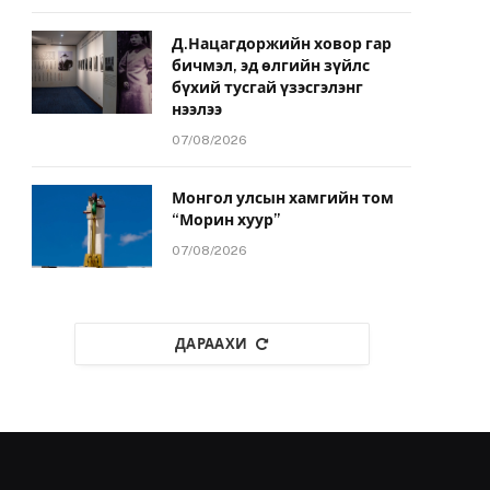
Д.Нацагдоржийн ховор гар
бичмэл, эд өлгийн зүйлс
бүхий тусгай үзэсгэлэнг
нээлээ
07/08/2026
Монгол улсын хамгийн том
“Морин хуур”
07/08/2026
ДАРААХИ