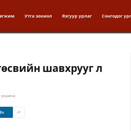
хөгжим
Утга зохиол
Язгуур урлаг
Сонгодог ур
төсвийн шавхрууг л
т уншина
dIn