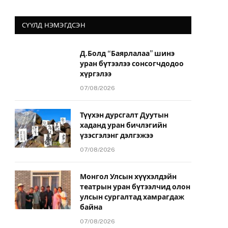
СҮҮЛД НЭМЭГДСЭН
Д.Болд “Баярлалаа” шинэ
уран бүтээлээ сонсогчдодоо
йт
хүргэлээ
07/08/2026
Түүхэн дурсгалт Дуутын
хаданд уран бичлэгийн
үзэсгэлэнг дэлгэжээ
07/08/2026
Монгол Улсын хүүхэлдэйн
театрын уран бүтээлчид олон
улсын сургалтад хамрагдаж
байна
07/08/2026