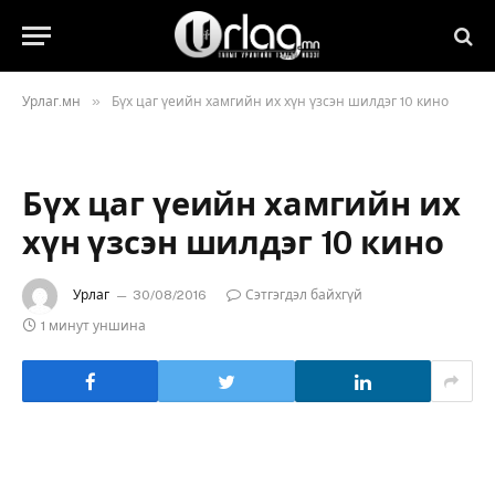
»
Урлаг.мн
Бүх цаг үеийн хамгийн их хүн үзсэн шилдэг 10 кино
Бүх цаг үеийн хамгийн их
хүн үзсэн шилдэг 10 кино
Урлаг
30/08/2016
Сэтгэгдэл байхгүй
1 минут уншина