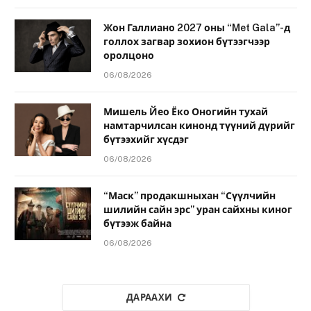
Жон Галлиано 2027 оны “Met Gala”-д
голлох загвар зохион бүтээгчээр
оролцоно
06/08/2026
Мишель Йео Ёко Оногийн тухай
намтарчилсан кинонд түүний дүрийг
бүтээхийг хүсдэг
06/08/2026
“Маск” продакшныхан “Сүүлчийн
шилийн сайн эрс” уран сайхны киног
бүтээж байна
06/08/2026
ДАРААХИ