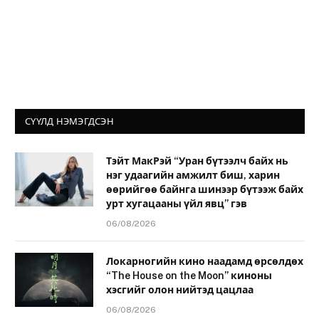
СҮҮЛД НЭМЭГДСЭН
Тэйт МакРэй “Уран бүтээлч байх нь
нэг удаагийн амжилт биш, харин
өөрийгөө байнга шинээр бүтээж байх
урт хугацааны үйл явц” гэв
06/08/2026
Локарногийн кино наадамд өрсөлдөх
“The House on the Moon” киноны
хэсгийг олон нийтэд цацлаа
06/08/2026