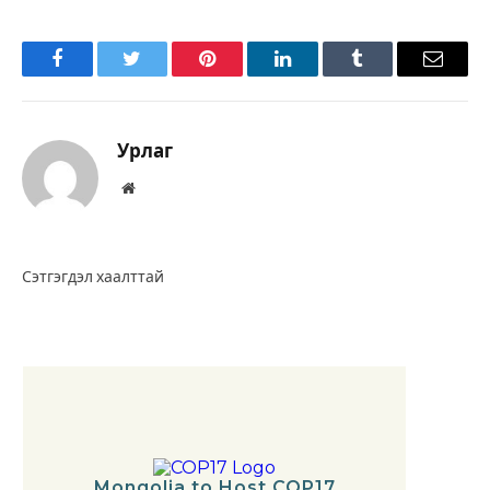
Facebook
Twitter
Pinterest
LinkedIn
Tumblr
Имэйл
Урлаг
Вэбсайт
Сэтгэгдэл хаалттай