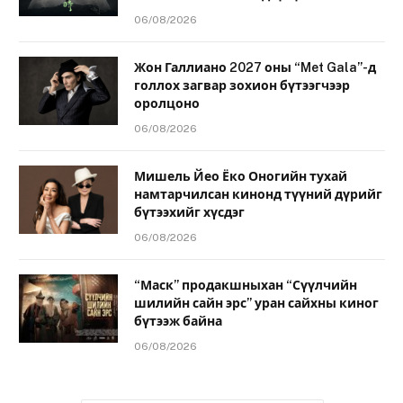
06/08/2026
Жон Галлиано 2027 оны “Met Gala”-д
голлох загвар зохион бүтээгчээр
оролцоно
06/08/2026
Мишель Йео Ёко Оногийн тухай
намтарчилсан кинонд түүний дүрийг
бүтээхийг хүсдэг
06/08/2026
“Маск” продакшныхан “Сүүлчийн
шилийн сайн эрс” уран сайхны киног
бүтээж байна
06/08/2026