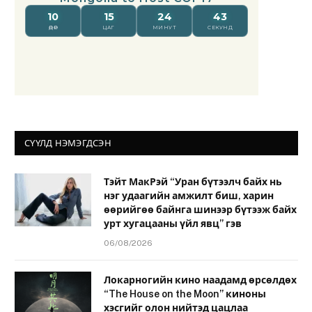
СҮҮЛД НЭМЭГДСЭН
Тэйт МакРэй “Уран бүтээлч байх нь
нэг удаагийн амжилт биш, харин
өөрийгөө байнга шинээр бүтээж байх
урт хугацааны үйл явц” гэв
06/08/2026
Локарногийн кино наадамд өрсөлдөх
“The House on the Moon” киноны
хэсгийг олон нийтэд цацлаа