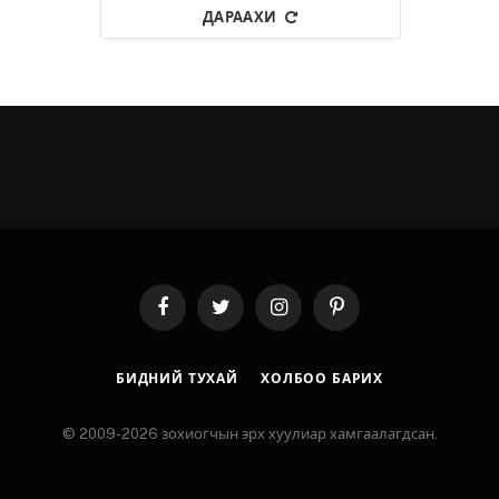
ДАРААХИ
Facebook
Twitter
Instagram
Pinterest
БИДНИЙ ТУХАЙ
ХОЛБОО БАРИХ
© 2009-2026 зохиогчын эрх хуулиар хамгаалагдсан.