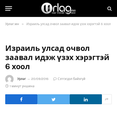
»
Урлаг.мн
Израиль улсад очвол заавал идэж үзэх хэрэгтэй 6 хоол
Израиль улсад очвол
заавал идэж үзэх хэрэгтэй
6 хоол
Урлаг
20/09/2016
Сэтгэгдэл байхгүй
1 минут уншина