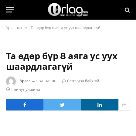
»
Урлаг.мн
Та өдөр бүр 8 аяга ус уух шаардлагагүй
Та өдөр бүр 8 аяга ус уух
шаардлагагүй
Урлаг
26/09/2016
Сэтгэгдэл байхгүй
1 минут уншина