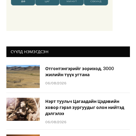
СҮҮЛД НЭМЭГДСЭН
Отгонтэнгэрийг зориход, 3000
жилийн түүх угтана
06/08/2026
Нэрт туульч Цагаадайн Цэдэвийн
ховор гэрэл зургуудыг олон нийтэд
дэлгэлээ
06/08/2026