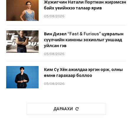
Жүжигчин Натали Портман жирэмсэн
байх үеийнхээ талаар ярив
05/08/2026
Вин Дизел “Fast & Furious” цувралын
сүүлчийн киноны зохиолыг уншаад
уйлсан гэв
05/08/2026
Ким Сү Хён ажилдаа эргэн орж, олны
өмнө гарахаар боллоо
05/08/2026
ДАРААХИ