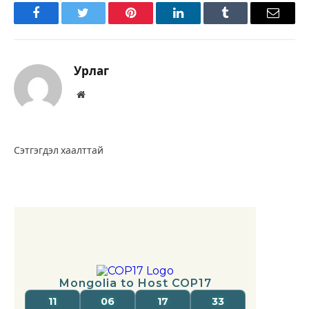
Facebook
Twitter
Pinterest
LinkedIn
Tumblr
Имэйл
Урлаг
Вэбсайт
Сэтгэгдэл хаалттай