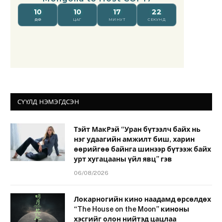
СҮҮЛД НЭМЭГДСЭН
Тэйт МакРэй “Уран бүтээлч байх нь
нэг удаагийн амжилт биш, харин
өөрийгөө байнга шинээр бүтээж байх
урт хугацааны үйл явц” гэв
06/08/2026
Локарногийн кино наадамд өрсөлдөх
“The House on the Moon” киноны
хэсгийг олон нийтэд цацлаа