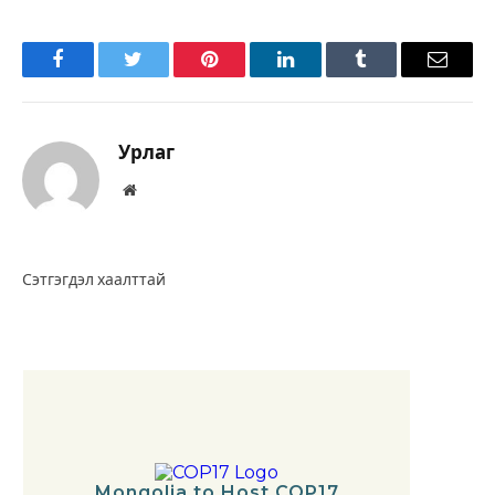
Facebook
Twitter
Pinterest
LinkedIn
Tumblr
Имэйл
Урлаг
Вэбсайт
Сэтгэгдэл хаалттай