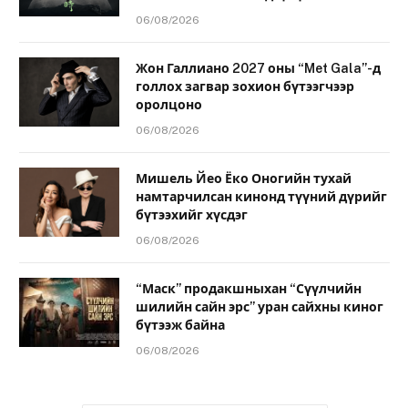
06/08/2026
Жон Галлиано 2027 оны “Met Gala”-д
голлох загвар зохион бүтээгчээр
оролцоно
06/08/2026
Мишель Йео Ёко Оногийн тухай
намтарчилсан кинонд түүний дүрийг
бүтээхийг хүсдэг
06/08/2026
“Маск” продакшныхан “Сүүлчийн
шилийн сайн эрс” уран сайхны киног
бүтээж байна
06/08/2026