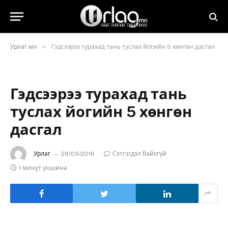
»
Урлаг.мн
Гэдсээрээ турахад тань туслах йогийн 5 хөнгөн дасгал
Гэдсээрээ турахад тань
туслах йогийн 5 хөнгөн
дасгал
Урлаг
28/09/2016
Сэтгэгдэл байхгүй
1 минут уншина