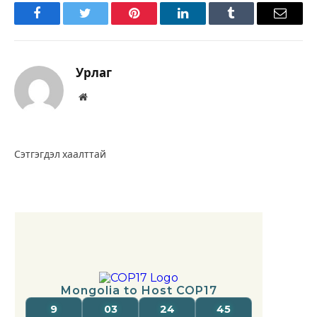
Facebook
Twitter
Pinterest
LinkedIn
Tumblr
Имэйл
Урлаг
Вэбсайт
Сэтгэгдэл хаалттай