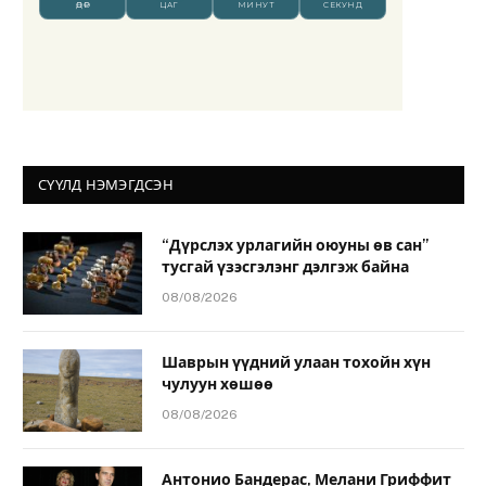
СҮҮЛД НЭМЭГДСЭН
“Дүрслэх урлагийн оюуны өв сан”
тусгай үзэсгэлэнг дэлгэж байна
08/08/2026
Шаврын үүдний улаан тохойн хүн
чулуун хөшөө
08/08/2026
Антонио Бандерас, Мелани Гриффит