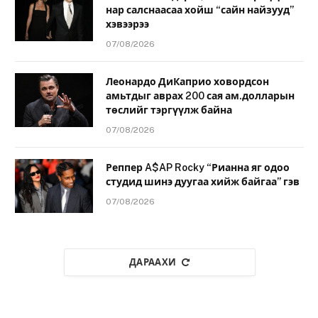
нар салснаасаа хойш “сайн найзууд”
хэвээрээ
07/08/2026
Леонардо ДиКаприо ховордсон
амьтдыг аврах 200 сая ам.долларын
төслийг тэргүүлж байна
07/08/2026
Реппер A$AP Rocky “Рианна яг одоо
студид шинэ дуугаа хийж байгаа” гэв
07/08/2026
ДАРААХИ