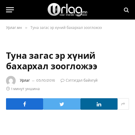
»
Урлаг.мн
Туна загас эр хүний бахархал зоогложээ
Туна загас эр хүний
бахархал зоогложээ
Урлаг
05/10/2016
Сэтгэгдэл байхгүй
1 минут уншина