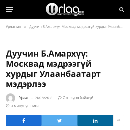
»
Урлаг.мн
Дуучин Б.Амархүү: Москвад мэдрээгүй хурдыг Улаанбаатарт мэдэрлээ
Дуучин Б.Амархүү:
Москвад мэдрээгүй
хурдыг Улаанбаатарт
мэдэрлээ
Урлаг
21/08/2012
Сэтгэгдэл байхгүй
3 минут уншина