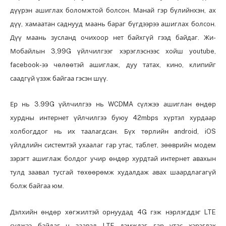
дүүрэн ашиглах боломжтой болсон. Манай гэр бүлийнхэн, ах
дүү, хамаатан саднууд маань бараг бүгдээрээ ашиглах болсон.
Дүү маань зусланд очихоор нет байхгүй гээд байдаг. Жи-
Мобайлын 3,99G үйлчилгээг хэрэглэснээс хойш youtube,
facebook-ээ чөлөөтэй ашиглаж, дуу татах, кино, клипийг
саадгүй үзэж байгаа гэсэн шүү.
Ер нь 3.99G үйлчилгээ нь WCDMA сүлжээ ашиглан өндөр
хурдны интернет үйлчилгээ буюу 42mbps хүртэл хурдаар
холбогддог нь их таалагдсан. Бүх төрлийн android, iOS
үйлдлийн системтэй ухаалаг гар утас, таблет, зөөврийн модем
зэрэгт ашиглаж болдог учир өндөр хурдтай интернет авахын
тулд заавал тусгай төхөөрөмж худалдаж авах шаардлагагүй
болж байгаа юм.
Дэлхийн өндөр хөгжилтэй орнуудад 4G гэж нэрлэгддэг LTE
сүлжээ байдаг ч заавал LTE дэмждэг гар утас хэрэглэх