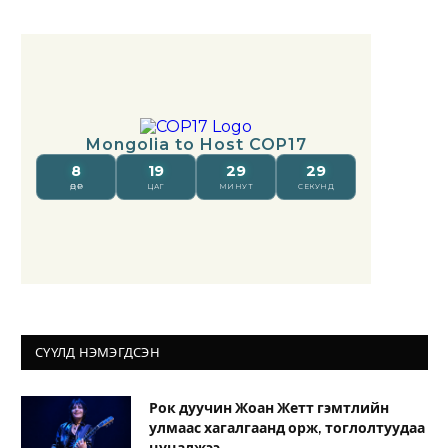
СҮҮЛД НЭМЭГДСЭН
Рок дуучин Жоан Жетт гэмтлийн
улмаас хагалгаанд орж, тоглолтуудаа
цуцалжээ