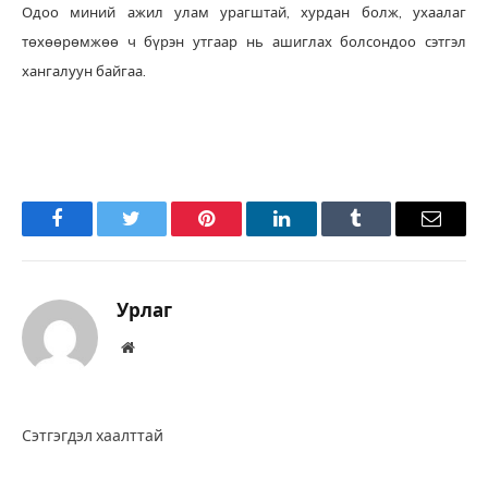
Одоо миний ажил улам урагштай, хурдан болж, ухаалаг
төхөөрөмжөө ч бүрэн утгаар нь ашиглах болсондоо сэтгэл
хангалуун байгаа.
Facebook
Twitter
Pinterest
LinkedIn
Tumblr
Имэйл
Урлаг
Вэбсайт
Сэтгэгдэл хаалттай