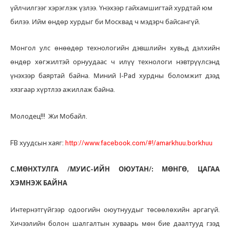
үйлчилгээг хэрэглэж үзлээ. Үнэхээр гайхамшигтай хурдтай юм
билээ. Ийм өндөр хурдыг би Москвад ч мэдэрч байсангүй.
Монгол улс өнөөдөр технологийн дэвшлийн хувьд дэлхийн
өндөр хөгжилтэй орнуудаас ч илүү технологи нэвтрүүлсэнд
үнэхээр баяртай байна. Миний I-Pad хурдны боломжит дээд
хязгаар хүртлээ ажиллаж байна.
Молодец!!! Жи Мобайл.
FB хуудсын хаяг:
http://www.facebook.com/#!/amarkhuu.borkhuu
С.МӨНХТУЛГА /МУИС-ИЙН ОЮУТАН/: МӨНГӨ, ЦАГАА
ХЭМНЭЖ БАЙНА
Интернэтгүйгээр одоогийн оюутнуудыг төсөөлөхийн аргагүй.
Хичээлийн болон шалгалтын хуваарь мөн бие даалтууд гээд