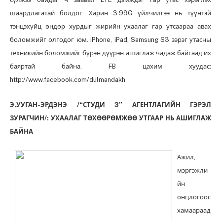
шаардлагатай болдог. Харин 3.99G үйлчилгээ нь түүнтэй
тэнцэхүйц өндөр хурдыг жирийн ухаалаг гар утсаараа авах
боломжийг олгодог юм. iPhone, iPad, Samsung S3 зэрэг утасны
техникийн боломжийг бүрэн дүүрэн ашиглаж чадаж байгаад их
баяртай байна. FB цахим хуудас:
http://www.facebook.com/dulmandakh
Э.УУГАН-ЭРДЭНЭ /“СТУДИ 3” АГЕНТЛАГИЙН ГЭРЭЛ
ЗУРАГЧИН/: УХААЛАГ ТӨХӨӨРӨМЖӨӨ УТГААР НЬ АШИГЛАЖ
БАЙНА
Ажил,
мэргэжли
йн
онцлогоос
хамаараад