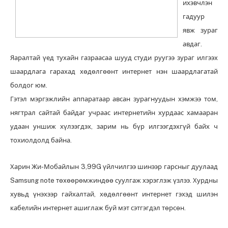
ихэвчлэн
гадуур
явж зураг
авдаг.
Яаралтай үед тухайн газраасаа шууд студи руугээ зураг илгээх
шаардлага гарахад хөдөлгөөнт интернет нэн шаардлагатай
болдог юм.
Гэтэл мэргэжлийн аппаратаар авсан зурагнуудын хэмжээ том,
нягтрал сайтай байдаг учраас интернетийн хурдаас хамааран
удаан уншиж хүлээгдэх, зарим нь бүр илгээгдэхгүй байх ч
тохиолдолд байна.
Харин Жи-Мобайлын 3,99G үйлчилгээ шинээр гарсныг дуулаад
Sаmsung note төхөөрөмжиндөө суулгаж хэрэглэж үзлээ. Хурдны
хувьд үнэхээр гайхалтай, хөдөлгөөнт интернет гэхэд шилэн
кабелийн интернет ашиглаж буй мэт сэтгэгдэл төрсөн.