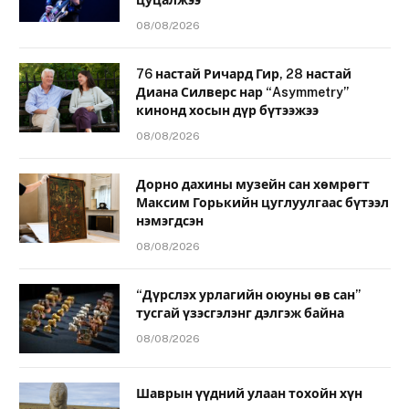
08/08/2026
76 настай Ричард Гир, 28 настай
Диана Силверс нар “Asymmetry”
кинонд хосын дүр бүтээжээ
08/08/2026
Дорно дахины музейн сан хөмрөгт
Максим Горькийн цуглуулгаас бүтээл
нэмэгдсэн
08/08/2026
“Дүрслэх урлагийн оюуны өв сан”
тусгай үзэсгэлэнг дэлгэж байна
08/08/2026
Шаврын үүдний улаан тохойн хүн