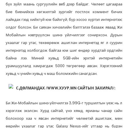
бүх зүйл маань сургуулийн веб дээр байдаг. Чөлөөт цагаараа
бие биенийхээ хөгжилтэй зургийг постлох коммент бичих
лайкдах гээд хийхгүй юм байхгүй, бүр хосоо хүртэл интернэтээс
олдог болсон. Би саяхан хичээлийн бэлтгэлээ базааж яваад Жи
Мобайлын нэвтрүүлсэн шинэ үйлчилгээг сонирхсон. Дурын
ухаалаг гар утас, төхөөрөмж ашиглан интернетэд яг л суурин
интернэтэд холбогдож байгаа юм шиг өндөр хурдтай ордгийн
байна лээ. Миний хувьд 5GB-ийн эрхтэй интернетийн
урамшуулалд хамрагдаж 5000 төгрөгөөр авсан. Хэрэглээний
хувьд ч үнийн хувьд ч маш боломжийн санагдсан.
С.ДӨЛМАНДАХ /WWW.ХУУР.MN САЙТЫН ЗАХИРАЛ/:
Би Жи-Мобайлын шинэ үйлчилгээ 3,99G-г туршилтын үеэс нь л
хэрэглэж эхэлсэн. Хурд сайтай, үнэ хямд, ярианы чанар сайн
болохоор хаа ч явсан интернетийг чөлөөтэй ашиглаж, мөн
өөрийн ухаалаг гар утас Galaxy Nexus-ийг утгаар нь бүрэн