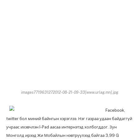
images7719631272012-08-21-09-33[www.urlag.mn].jpg
Facebook,
twitter бол миний байнгын хэрэглээ. Нэг газраа удаан байдаггүй
учраас ихэвчлэн I-Pad аасаа интернэтэд холбогддог. Зун
Монголд ирээд Жи Мобайлын нэвтрүүлээд байгаа 3,99 G