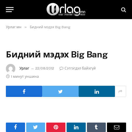
»
Урлаг.мн
Бидний мэдэх Big Bang
Бидний мэдэх Big Bang
Урлаг
22/08/2012
Сэтгэгдэл байхгүй
1 минут уншина
Facebook
Twitter
Pinterest
LinkedIn
Tumblr
Имэйл