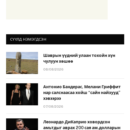
СҮҮЛД НЭМЭГДСЭН
Шаврын үүдний улаан тохойн хүн
чулуун хөшөө
08/08/2026
Антонио Бандерас, Мелани Гриффит
нар салснаасаа хойш “сайн найзууд”
хэвээрээ
07/08/2026
Леонардо ДиКаприо ховордсон
амьтдыг аврах 200 сая ам.долларын