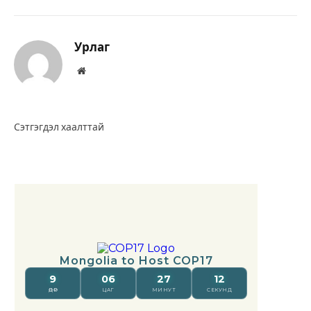
Урлаг
Вэбсайт
Сэтгэгдэл хаалттай