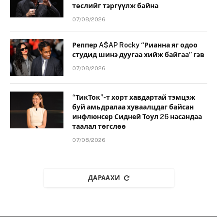
төслийг тэргүүлж байна
07/08/2026
Реппер A$AP Rocky “Рианна яг одоо
студид шинэ дуугаа хийж байгаа” гэв
07/08/2026
“ТикТок”-т хорт хавдартай тэмцэж
буй амьдралаа хуваалцдаг байсан
инфлюнсер Сидней Тоул 26 насандаа
таалал төгслөө
07/08/2026
ДАРААХИ