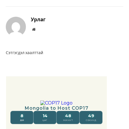
Урлаг
Вэбсайт
Сэтгэгдэл хаалттай