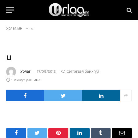
»
Урлаг.мн
u
u
Урлаг
17/09/2012
Сэтгэгдэл байхгүй
1 минут уншина
Facebook
Twitter
Pinterest
LinkedIn
Tumblr
Имэйл