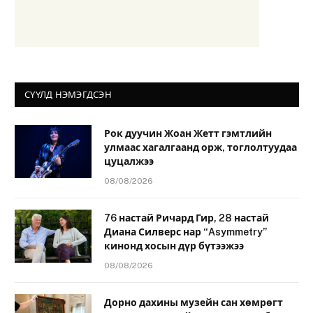
СҮҮЛД НЭМЭГДСЭН
Рок дуучин Жоан Жетт гэмтлийн
улмаас хагалгаанд орж, тоглолтуудаа
цуцалжээ
08/08/2026
76 настай Ричард Гир, 28 настай
Диана Силверс нар “Asymmetry”
кинонд хосын дүр бүтээжээ
08/08/2026
Дорно дахины музейн сан хөмрөгт