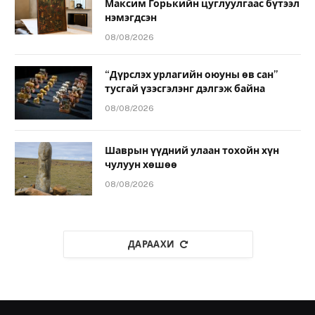
Максим Горькийн цуглуулгаас бүтээл
нэмэгдсэн
08/08/2026
“Дүрслэх урлагийн оюуны өв сан”
тусгай үзэсгэлэнг дэлгэж байна
08/08/2026
Шаврын үүдний улаан тохойн хүн
чулуун хөшөө
08/08/2026
ДАРААХИ