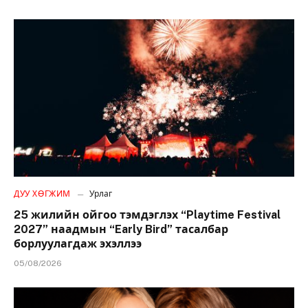
ДУУ ХӨГЖИМ
Урлаг
25 жилийн ойгоо тэмдэглэх “Playtime Festival
2027” наадмын “Early Bird” тасалбар
борлуулагдаж эхэллээ
05/08/2026