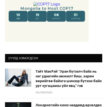
СҮҮЛД НЭМЭГДСЭН
Тэйт МакРэй “Уран бүтээлч байх нь
нэг удаагийн амжилт биш, харин
өөрийгөө байнга шинээр бүтээж байх
урт хугацааны үйл явц” гэв
06/08/2026
Локарногийн кино наадамд өрсөлдөх