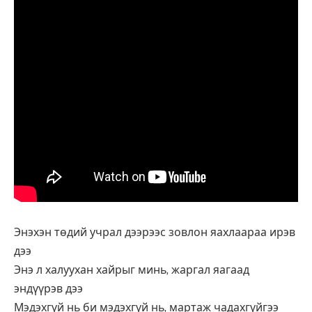
Энэхэн төдий учрал дээрээс зовлон яахлаараа ирэв
дээ
Энэ л халуухан хайрыг минь, жаргал яагаад
эндүүрэв дээ
Мэдэхгүй нь би мэдэхгүй нь, мартаж чадахгүйгээ