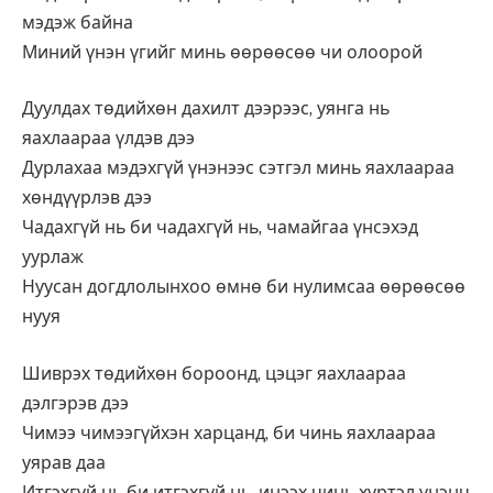
мэдэж байна
Миний үнэн үгийг минь өөрөөсөө чи олоорой
Дуулдах төдийхөн дахилт дээрээс, уянга нь
яахлаараа үлдэв дээ
Дурлахаа мэдэхгүй үнэнээс сэтгэл минь яахлаараа
хөндүүрлэв дээ
Чадахгүй нь би чадахгүй нь, чамайгаа үнсэхэд
уурлаж
Нуусан догдлолынхоо өмнө би нулимсаа өөрөөсөө
нууя
Шиврэх төдийхөн бороонд, цэцэг яахлаараа
дэлгэрэв дээ
Чимээ чимээгүйхэн харцанд, би чинь яахлаараа
уярав даа
Итгэхгүй нь би итгэхгүй нь, инээх чинь хүртэл үнэнч