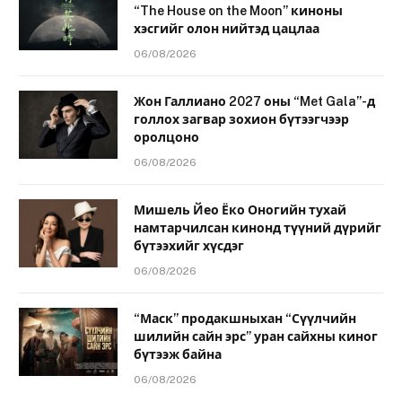
“The House on the Moon” киноны
хэсгийг олон нийтэд цацлаа
06/08/2026
Жон Галлиано 2027 оны “Met Gala”-д
голлох загвар зохион бүтээгчээр
оролцоно
06/08/2026
Мишель Йео Ёко Оногийн тухай
намтарчилсан кинонд түүний дүрийг
бүтээхийг хүсдэг
06/08/2026
“Маск” продакшныхан “Сүүлчийн
шилийн сайн эрс” уран сайхны киног
бүтээж байна
06/08/2026