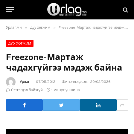
»
»
Урлаг.мн
Дуу хөгжим
Freezone-Мартаж чадахгүйгээ мэдэж байна
ДУУ ХӨГЖИМ
Freezone-Мартаж
чадахгүйгээ мэдэж байна
Урлаг
07/05/2012
Шинэчлэгдсэн:
20/02/2026
Сэтгэгдэл байхгүй
1 минут уншина