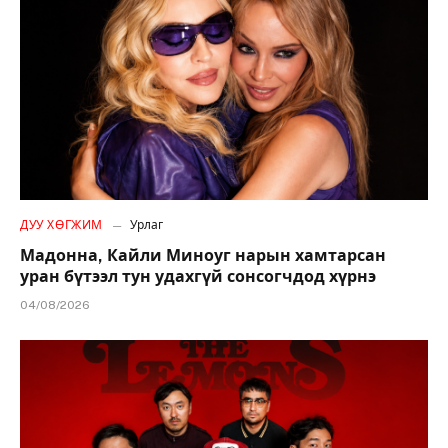
ДУУ ХӨГЖИМ
Урлаг
Мадонна, Кайли Миноуг нарын хамтарсан
уран бүтээл тун удахгүй сонсогчдод хүрнэ
04/08/2026