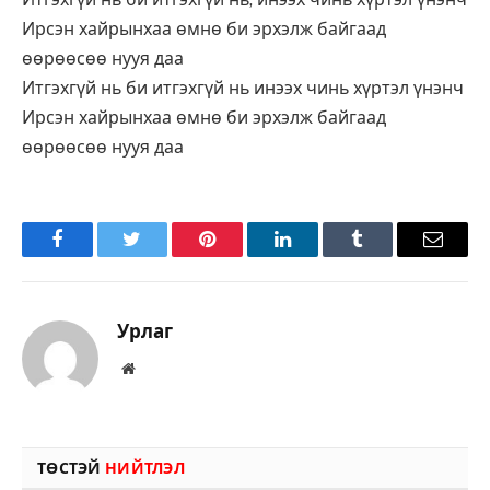
Ирсэн хайрынхаа өмнө би эрхэлж байгаад
өөрөөсөө нууя даа
Итгэхгүй нь би итгэхгүй нь инээх чинь хүртэл үнэнч
Ирсэн хайрынхаа өмнө би эрхэлж байгаад
өөрөөсөө нууя даа
Facebook
Twitter
Pinterest
LinkedIn
Tumblr
Имэйл
Урлаг
Вэбсайт
ТӨСТЭЙ
НИЙТЛЭЛ