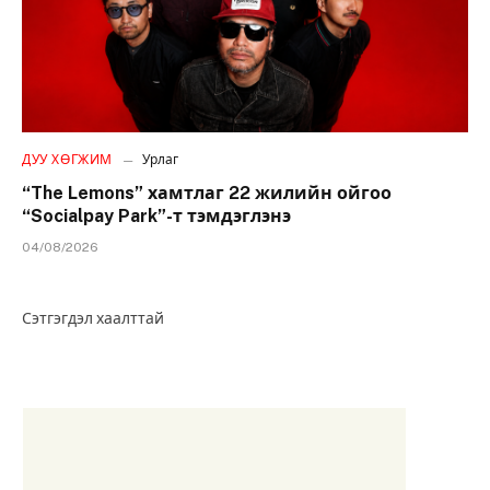
ДУУ ХӨГЖИМ
Урлаг
“The Lemons” хамтлаг 22 жилийн ойгоо
“Socialpay Park”-т тэмдэглэнэ
04/08/2026
Сэтгэгдэл хаалттай