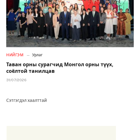
НИЙГЭМ
Урлаг
Таван орны сурагчид Монгол орны түүх,
соёлтой танилцав
31/07/2026
Сэтгэгдэл хаалттай