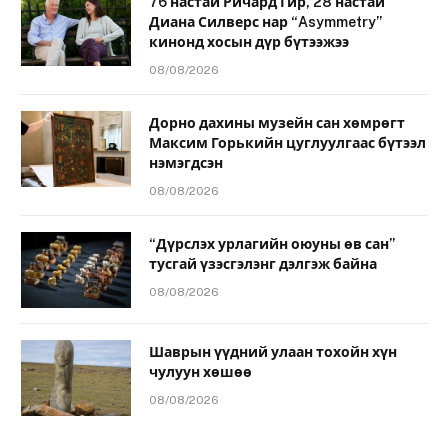
76 настай Ричард Гир, 28 настай
Диана Силверс нар “Asymmetry”
кинонд хосын дүр бүтээжээ
08/08/2026
Дорно дахины музейн сан хөмрөгт
Максим Горькийн цуглуулгаас бүтээл
нэмэгдсэн
08/08/2026
“Дүрслэх урлагийн оюуны өв сан”
тусгай үзэсгэлэнг дэлгэж байна
08/08/2026
Шаврын үүдний улаан тохойн хүн
чулуун хөшөө
08/08/2026