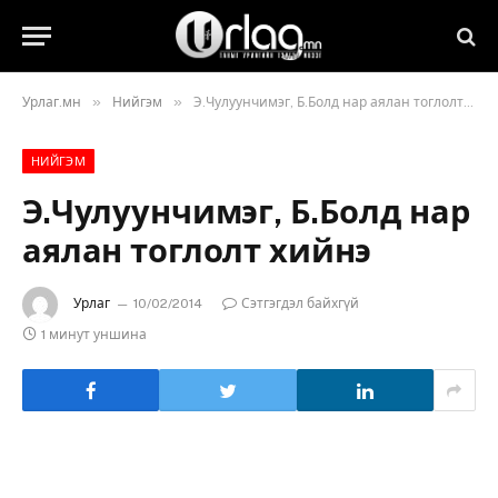
»
»
Урлаг.мн
Нийгэм
Э.Чулуунчимэг, Б.Болд нар аялан тоглолт хийнэ
НИЙГЭМ
Э.Чулуунчимэг, Б.Болд нар
аялан тоглолт хийнэ
Урлаг
10/02/2014
Сэтгэгдэл байхгүй
1 минут уншина