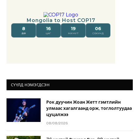
СҮҮЛД НЭМЭГДСЭН
Рок дуучин Жоан Жетт гэмтлийн
улмаас хагалгаанд орж, тоглолтуудаа
цуцалжээ
08/08/2026