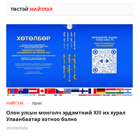
ТӨСТЭЙ
НИЙТЛЭЛ
НИЙГЭМ
Урлаг
Олон улсын монголч эрдэмтний XIII их хурал
Улаанбаатар хотноо болно
05/08/2026