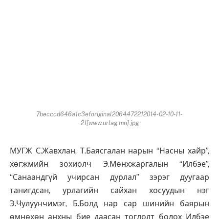
7becccd646a1c3eforiginal2064472212014-02-10-11-
21[www.urlag.mn].jpg
МУГЖ С.Жавхлан, Т.Баясгалан нарын “Насны хайр”,
хөгжмийн зохиолч Э.Мөнхжаргалын “Илбэе”,
“Санаандгүй учирсан дурлал” зэрэг дуугаар
танигдсан, урлагийн сайхан хосуудын нэг
Э.Чулуунчимэг, Б.Болд нар сар шинийн баярын
өмнөхөн анхны бие даасан тоглолт болох Илбэе