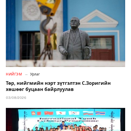
НИЙГЭМ
Урлаг
Төр, нийгмийн нэрт зүтгэлтэн С.Зоригийн
хөшөөг буцаан байрлуулав
03/08/2026