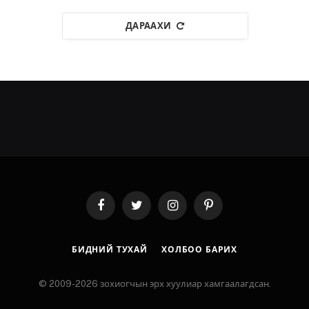
ДАРААХИ
Facebook
Twitter
Instagram
Pinterest
БИДНИЙ ТУХАЙ
ХОЛБОО БАРИХ
© 2009-2026 зохиогчын эрх хуулиар хамгаалагдсан.