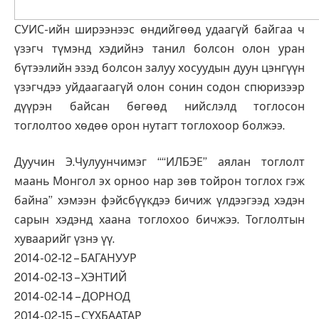
СУИС-ийн ширээнээс өндийгөөд удаагүй байгаа ч
үзэгч түмэнд хэдийнэ танил болсон олон уран
бүтээлийн эзэд болсон залуу хосуудын дуун цэнгүүн
үзэгчдээ уйдаагаагүй олон сонин содон спюризээр
дүүрэн байсан бөгөөд нийслэлд тоглосон
тоглолтоо хөдөө орон нутагт тоглохоор болжээ.
Дуучин Э.Чулуунчимэг ““ИЛБЭЕ” аялан тоглолт
маань Монгол эх орноо нар зөв тойрон тоглох гэж
байна” хэмээн фэйсбүүкдээ бичиж үлдээгээд хэдэн
сарын хэдэнд хаана тоглохоо бичжээ. Тоглолтын
хуваарийг үзнэ үү.
2014-02-12 – БАГАНУУР
2014-02-13 – ХЭНТИЙ
2014-02-14 – ДОРНОД
2014-02-15 – СҮХБААТАР