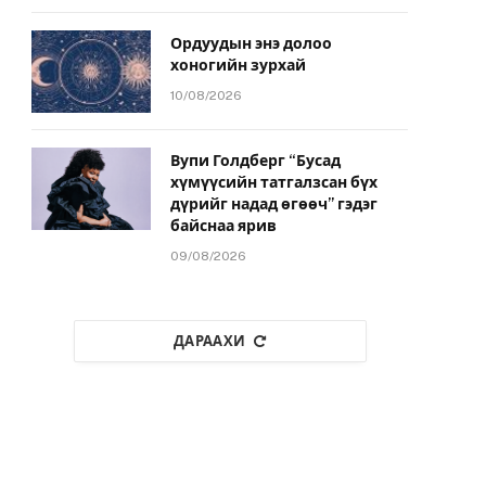
Ордуудын энэ долоо
хоногийн зурхай
10/08/2026
Вупи Голдберг “Бусад
хүмүүсийн татгалзсан бүх
дүрийг надад өгөөч” гэдэг
байснаа ярив
09/08/2026
ДАРААХИ