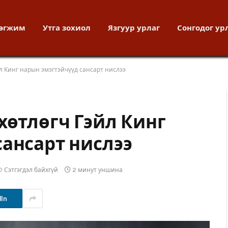
хөгжим
Утга зохиол
Язгуур урлаг
Сонгодог ур
л Кинг нарын эмэгтэйчүүд сансарт нислээ
хөтлөгч Гэйл Кинг
сансарт нислээ
Сэтгэгдэл байхгүй
2 минут уншина
dIn