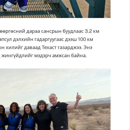
өөргөсний дараа сансрын буудлаас 3.2 км
апсул дэлхийн гадаргуугаас дээш 100 км
н хилийг даваад Техаст газарджээ.
Энэ
д жингүйдлийг мэдэрч амжсан байна.