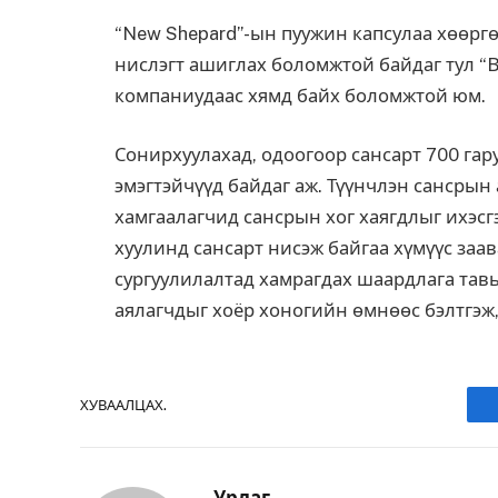
“New Shepard”-ын пуужин капсулаа хөөргө
нислэгт ашиглах боломжтой байдаг тул “Bl
компаниудаас хямд байх боломжтой юм.
Сонирхуулахад, одоогоор сансарт 700 гар
эмэгтэйчүүд байдаг аж. Түүнчлэн сансрын
хамгаалагчид сансрын хог хаягдлыг ихэсгэ
хуулинд сансарт нисэж байгаа хүмүүс заа
сургуулилалтад хамрагдах шаардлага тавь
аялагчдыг хоёр хоногийн өмнөөс бэлтгэж,
ХУВААЛЦАХ.