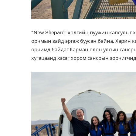
“New Shepard” хөлгийн пуужин капсулыг х
орчмын зайд эргэж буусан байна. Харин
к
орчимд байдаг Карман олон улсын сансры
хугацаанд хэсэг хором сансрын зорчигчи