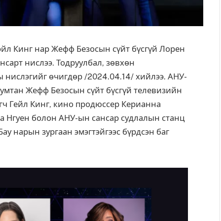
эйл Кинг нар Жефф Безосын сүйт бүсгүй Лорен
нсарт нислээ. Тодруулбал, зөвхөн
 нислэгийг өчигдөр /2024.04.14/ хийлээ. АНУ-
бумтан Жефф Безосын сүйт бүсгүй телевизийн
гч Гейл Кинг, кино продюссер Керианна
а Нгуен болон АНУ-ын сансар судлалын станц
у нарын зургаан эмэгтэйгээс бүрдсэн баг