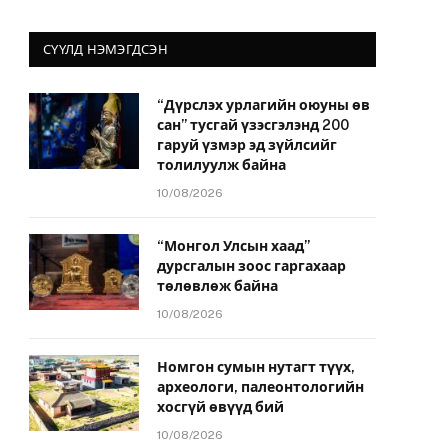
СҮҮЛД НЭМЭГДСЭН
“Дүрслэх урлагийн оюуны өв
сан” тусгай үзэсгэлэнд 200
гаруй үзмэр эд зүйлсийг
толилуулж байна
10/08/2026
“Монгол Улсын хаад”
дурсгалын зоос гаргахаар
төлөвлөж байна
10/08/2026
Номгон сумын нутагт түүх,
археологи, палеонтологийн
хосгүй өвүүд бий
10/08/2026