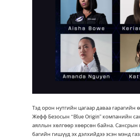
Тэд орон нутгийн цагаар даваа гарагийн ө
Жефф Безосын “Blue Origin” компанийн са
аяллын хөлгөөр хөөрсөн байна.
Сансрын 
багийн гишүүд эх дэлхийдээ эсэн мэнд газ