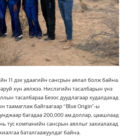
ийн 11 дэх удаагийн сансрын аялал болж байна.
аруй хүн аялжээ. Нислэгийн тасалбарын үнэ
яллын тасалбараа Безос дуудлагаар худалдахад
н таамаглаж байгаагаар “Blue Origin”-ы
унджаар багадаа 200,000 ам.доллар, цаашлаад
 нь тус компанийн сансрын аяллыг захиалахад
хиалгаа баталгаажуулдаг байна.