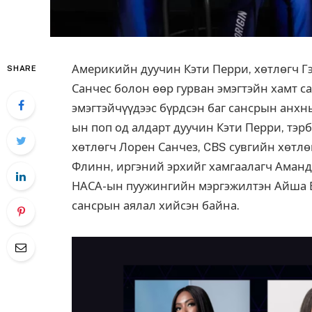
Америкийн дуучин Кэти Перри, хөтлөгч Г
SHARE
Санчес болон өөр гурван эмэгтэйн хамт са
эмэгтэйчүүдээс бүрдсэн баг сансрын анхны
ын поп од алдарт дуучин Кэти Перри, тэр
хөтлөгч Лорен Санчез, CBS сувгийн хөтлө
Флинн, иргэний эрхийг хамгаалагч Аманд
НАСА-ын пуужингийн мэргэжилтэн Айша Ба
сансрын аялал хийсэн байна.