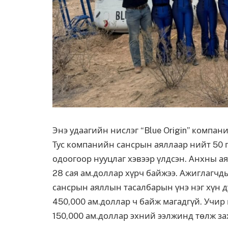
Энэ удаагийн нислэг “Blue Origin” компан
Тус компанийн сансрын аяллаар нийт 50 г
одоогоор нууцлаг хэвээр үлдсэн. Анхны а
28 сая ам.доллар хүрч байжээ. Ажиглагчды
сансрын аяллын тасалбарын үнэ нэг хүн д
450,000 ам.доллар ч байж магадгүй. Учир
150,000 ам.доллар эхний ээлжинд төлж за