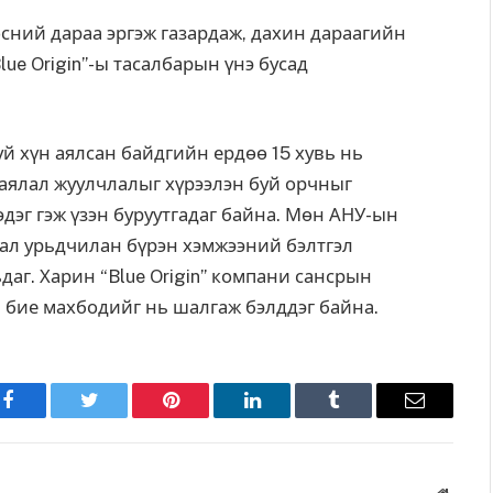
сний дараа эргэж газардаж, дахин дараагийн
ue Origin”-ы тасалбарын үнэ бусад
уй хүн аялсан байдгийн ердөө 15 хувь нь
 аялал жуулчлалыг хүрээлэн буй орчныг
дэг гэж үзэн буруутгадаг байна. Мөн АНУ-ын
вал урьдчилан бүрэн хэмжээний бэлтгэл
даг. Харин “Blue Origin” компани сансрын
 бие махбодийг нь шалгаж бэлддэг байна.
Facebook
Twitter
Pinterest
LinkedIn
Tumblr
Имэйл