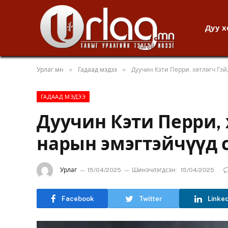
Дуу 
»
»
Урлаг.мн
Гадаад мэдээ
Дуучин Кэти Перри, хөтлөгч Гэй
ГАДААД МЭДЭЭ
Дуучин Кэти Перри, 
нарын эмэгтэйчүүд 
Урлаг
15/04/2025
Шинэчлэгдсэн:
15/04/2025
Facebook
Twitter
Linke