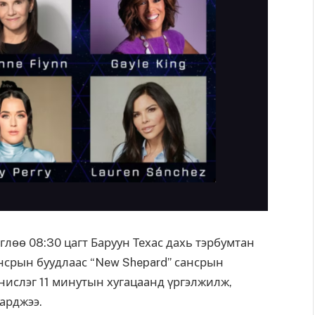
глөө 08:30 цагт Баруун Техас дахь тэрбумтан
нсрын буудлаас “New Shepard” сансрын
нислэг 11 минутын хугацаанд үргэлжилж,
арджээ.