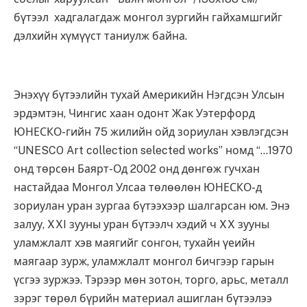
бүтээл хадгалагдаж монгол зургийн гайхамшгийг
дэлхийн хүмүүст таниулж байна.
Энэхүү бүтээлийн тухай Америкийн Нэгдсэн Улсын
эрдэмтэн, Чингис хаан одонт Жак Уэтерфорд
ЮНЕСКО-гийн 75 жилийн ойд зориулан хэвлэгдсэн
“UNESCO Art collection selected works” номд “…1970
онд төрсөн Баярт-Од 2002 онд дөнгөж гучхан
настайдаа Монгол Улсаа төлөөлөн ЮНЕСКО-д
зориулан уран зургаа бүтээхээр шалгарсан юм. Энэ
залуу, XXI зууны уран бүтээлч хэдий ч XX зууны
уламжлалт хэв маягийг сонгон, тухайн үеийн
маягаар зурж, уламжлалт монгол бичгээр гарын
үсгээ зуржээ. Тэрээр мөн зотон, торго, арьс, металл
зэрэг төрөл бүрийн материал ашиглан бүтээлээ