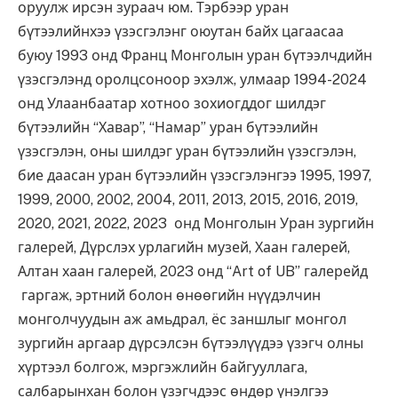
оруулж ирсэн зураач юм. Тэрбээр уран
бүтээлийнхээ үзэсгэлэнг оюутан байх цагаасаа
буюу 1993 онд Франц Монголын уран бүтээлчдийн
үзэсгэлэнд оролцсоноор эхэлж, улмаар 1994-2024
онд Улаанбаатар хотноо зохиогддог шилдэг
бүтээлийн “Хавар”, “Намар” уран бүтээлийн
үзэсгэлэн, оны шилдэг уран бүтээлийн үзэсгэлэн,
бие даасан уран бүтээлийн үзэсгэлэнгээ 1995, 1997,
1999, 2000, 2002, 2004, 2011, 2013, 2015, 2016, 2019,
2020, 2021, 2022, 2023 онд Монголын Уран зургийн
галерей, Дүрслэх урлагийн музей, Хаан галерей,
Алтан хаан галерей, 2023 онд “Art of UB” галерейд
гаргаж, эртний болон өнөөгийн нүүдэлчин
монголчуудын аж амьдрал, ёс заншлыг монгол
зургийн аргаар дүрсэлсэн бүтээлүүдээ үзэгч олны
хүртээл болгож, мэргэжлийн байгууллага,
салбарынхан болон үзэгчдээс өндөр үнэлгээ