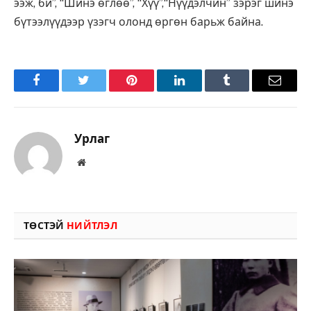
ээж, би”, “Шинэ өглөө”, “Хүү”,“Нүүдэлчин” зэрэг шинэ
бүтээлүүдээр үзэгч олонд өргөн барьж байна.
Facebook
Twitter
Pinterest
LinkedIn
Tumblr
Имэйл
Урлаг
Вэбсайт
ТӨСТЭЙ
НИЙТЛЭЛ