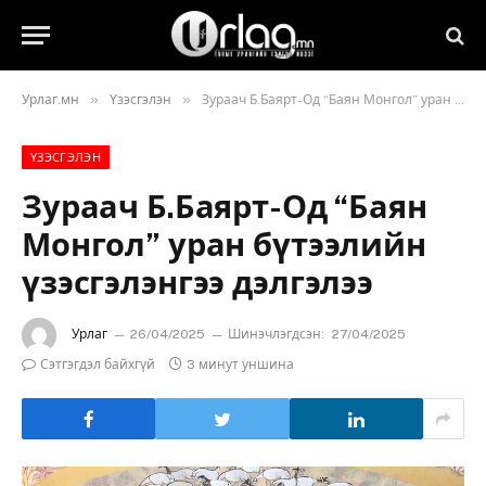
»
»
Урлаг.мн
Үзэсгэлэн
Зураач Б.Баярт-Од “Баян Монгол” уран бүтээлийн үзэсгэлэнгээ дэлгэлээ
ҮЗЭСГЭЛЭН
Зураач Б.Баярт-Од “Баян
Монгол” уран бүтээлийн
үзэсгэлэнгээ дэлгэлээ
Урлаг
26/04/2025
Шинэчлэгдсэн:
27/04/2025
Сэтгэгдэл байхгүй
3 минут уншина