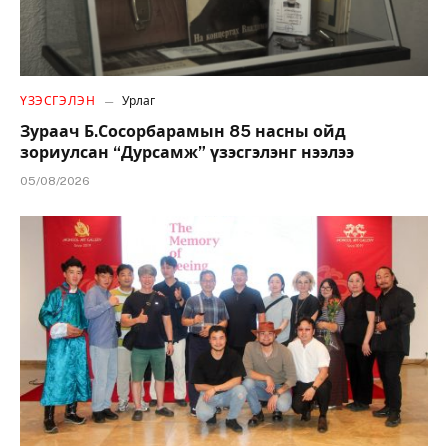
ҮЗЭСГЭЛЭН
Урлаг
Зураач Б.Сосорбарамын 85 насны ойд
зориулсан “Дурсамж” үзэсгэлэнг нээлээ
05/08/2026