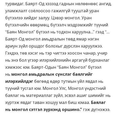
турвидаг. Баярт-Од хэзээд гаднын нөлөөнөөс ангид,
уламжлалт соёлоосоо гажилгүй тууштай уран
бүтээлээ хийдэг залуу. Цэвэр монгол. Уран
бүтээлчийн өвөрмөц, бүтээлч мэдрэмжийг түүний
“Баян Монгол” бүтээл нь тодхон харуулна…” гээд “…
Баярт-Од монгол амьдралын төвд ямар нэгэн
ариун зүйл оршдог болохыг дүрслэн харуулжээ.
Гэхдээ, төв хэсэг нь тэр чигтээ хоосон чанар, учир
нь энэ бол үгээр илэрхийлэхийн аргагүй бурханлаг
хэмжээс юм. Баярт-Одын “Баян Монгол” бүтээл
нь
монгол амьдралын сүнслэг баялгийг
илэрхийлдэг
бөгөөд өдөр тутмын үйл явдал нь
түүний тусгал юм. Монгол Улс, Монгол үндэстний
баялаг нь материаллаг зүйл, эсвэл ашиг шимийг нь
хүртэж явдаг таван хошуу мал биш юмаа.
Баялаг
нь монгол сэтгэл зүрхэнд оршино.”
гэж дүгнэжээ.