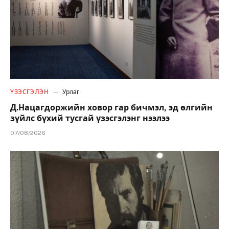
ҮЗЭСГЭЛЭН
Урлаг
Д.Нацагдоржийн ховор гар бичмэл, эд өлгийн
зүйлс бүхий тусгай үзэсгэлэнг нээлээ
07/08/2026