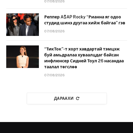
07/08/2026
Реппер A$AP Rocky “Рианна яг одоо
студид шинэ дуугаа хийж байгаа” гэв
07/08/2026
“ТикТок”-т хорт хавдартай тэмцэж
буй амьдралаа хуваалцдаг байсан
инфлюнсер Сидней Тоул 26 насандаа
таалал төгслөө
07/08/2026
ДАРААХИ