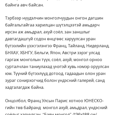
байнга авч байсан.
Тэрбээр нүүдэлчин монголчуудын онгон дагшин
байгальтайгаа харилцан шүтэлцээтэй амьдарч
ирсэн аж амьдрал, ахуй соёл, зан заншлыг
давтагдашгүй содон өнцгөөс харуулсан уран
бүтээлийн үзэсгэлэнгээ Франц, Тайланд, Нидерланд,
БНХАУ, ХБНГУ, Бельги, Япон, Австри зэрэг улсад
гаргаж монголын түүх, соёл, ахуй, монгол орноо
сурталчлан таниулахад үнэтэй хувь нэмэр оруулсан
юм. Түүний бүтээлүүд дотоод, гадаадын олон уран
зураг сонирхогчид болон үндэсний галерей, санд
хадгалагдаж байна.
Онцолбол, Франц Улсын Парис хотноо ЮНЕСКО-
гийн төв байранд монгол ахуй, амьдрал, үндэсний
соёлыг харуулсан “Баян монгол” /136х188 см/