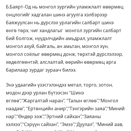
Б.Баярт-Од нь монгол зургийн уламжлалт өвөрмөц
онцлогийг хадгалан шинэ агуулга хэлбэрээр
баяжуулсан нь дүрслэх урлагийн салбарт шинэ
өнгө төрх, чиг хандлагыг монгол зургийн салбарт
бий болгож, нүүдэлчдийн амьдрал, уламжлалт
монгол ахуй, байгаль, ан амьтан, монгол хүн,
монгол соёлыг өвөрмөц донж, төрхтэй дүрслэлээр,
хөдөлгөөнтэй, алслалтай, өөрийн өвөрмөц арга
барилаар зурдаг зураач билээ.
Энэ удаагийн үзэсгэлэндээ метал, торго, зотон,
модон дээр урлан бүтээсэн “Шинэ
өглөө”,“Жаргалтай наран”, “Талын өглөө”,“Монгол
наадам”, “Ертөнцийн анир”,“Тэнгэрийн заяа”,“Миний
нар”,“Өндөр ээж”,“Эртний сайхан”,“Заяаны
хэлхээ”,“Сэрүүн сайхан”, “Эмээ”,“Дуулал”, “Миний аав,