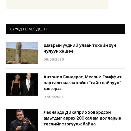
СҮҮЛД НЭМЭГДСЭН
Шаврын үүдний улаан тохойн хүн
чулуун хөшөө
08/08/2026
Антонио Бандерас, Мелани Гриффит
нар салснаасаа хойш “сайн найзууд”
хэвээрээ
07/08/2026
Леонардо ДиКаприо ховордсон
амьтдыг аврах 200 сая ам.долларын
төслийг тэргүүлж байна