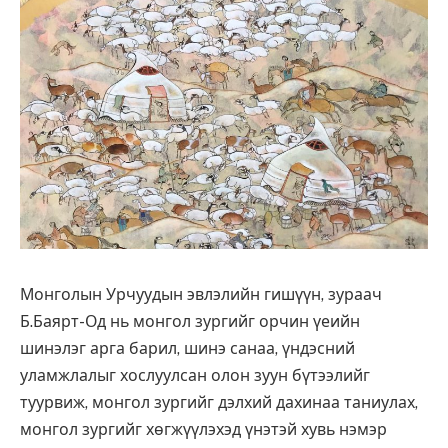
Монголын Урчуудын эвлэлийн гишүүн, зураач
Б.Баярт-Од нь монгол зургийг орчин үеийн
шинэлэг арга барил, шинэ санаа, үндэсний
уламжлалыг хослуулсан олон зуун бүтээлийг
туурвиж, монгол зургийг дэлхий дахинаа таниулах,
монгол зургийг хөгжүүлэхэд үнэтэй хувь нэмэр