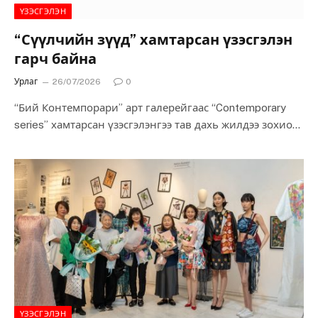
ҮЗЭСГЭЛЭН
“Сүүлчийн зүүд” хамтарсан үзэсгэлэн
гарч байна
Урлаг
26/07/2026
0
“Бий Контемпорари” арт галерейгаас “Contemporary
series” хамтарсан үзэсгэлэнгээ тав дахь жилдээ зохион
байгуулж байна. Энэхүү цуврал нь жилээс жилд цар
хүрээгээ тэлж,…
ҮЗЭСГЭЛЭН