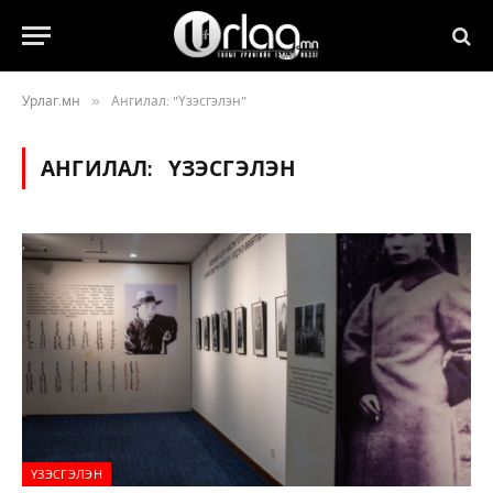
»
Урлаг.мн
Ангилал: "Үзэсгэлэн"
АНГИЛАЛ:
ҮЗЭСГЭЛЭН
ҮЗЭСГЭЛЭН