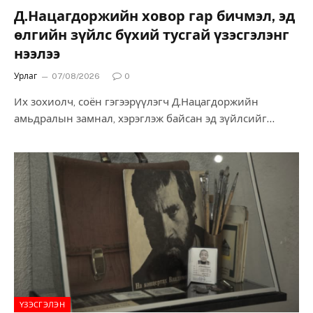
Д.Нацагдоржийн ховор гар бичмэл, эд
өлгийн зүйлс бүхий тусгай үзэсгэлэнг
нээлээ
Урлаг
07/08/2026
0
Их зохиолч, соён гэгээрүүлэгч Д.Нацагдоржийн
амьдралын замнал, хэрэглэж байсан эд зүйлсийг
цогцоор харуулсан “Чингис хааны удмын бичгийн их
хүмүүн Д.Нацагдорж”…
ҮЗЭСГЭЛЭН