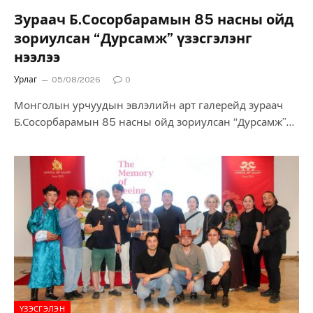
Зураач Б.Сосорбарамын 85 насны ойд
зориулсан “Дурсамж” үзэсгэлэнг
нээлээ
Урлаг
05/08/2026
0
Монголын урчуудын эвлэлийн арт галерейд зураач
Б.Сосорбарамын 85 насны ойд зориулсан “Дурсамж”
үзэсгэлэнг нээлээ. Энэ удаагийн үзэсгэлэнд түүний
оюутан цагийн…
ҮЗЭСГЭЛЭН