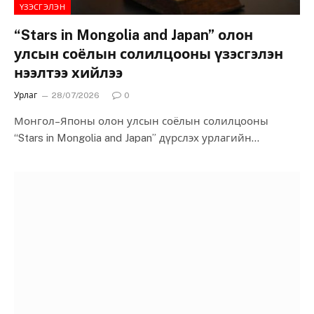
ҮЗЭСГЭЛЭН
“Stars in Mongolia and Japan” олон
улсын соёлын солилцооны үзэсгэлэн
нээлтээ хийлээ
Урлаг
28/07/2026
0
Монгол–Японы олон улсын соёлын солилцооны
“Stars in Mongolia and Japan” дүрслэх урлагийн
үзэсгэлэн Монголын уран зургийн галерейд нээгдлээ.
Энэхүү үзэсгэлэн…