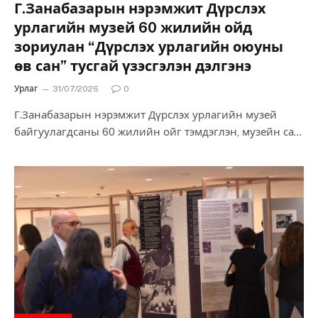
Г.Занабазарын нэрэмжит Дүрслэх
урлагийн музей 60 жилийн ойд
зориулан “Дүрслэх урлагийн оюуны
өв сан” тусгай үзэсгэлэн дэлгэнэ
Урлаг
31/07/2026
0
Г.Занабазарын нэрэмжит Дүрслэх урлагийн музей
байгуулагдсаны 60 жилийн ойг тэмдэглэн, музейн сан
хөмрөгт хадгалагдаж буй үнэт өвийг олон нийтэд
дэлгэн…