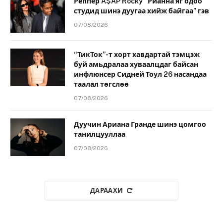
Реппер A$AP Rocky “Рианна яг одоо
студид шинэ дуугаа хийж байгаа” гэв
07/08/2026
“ТикТок”-т хорт хавдартай тэмцэж
буй амьдралаа хуваалцдаг байсан
инфлюнсер Сидней Тоул 26 насандаа
таалал төгслөө
07/08/2026
Дуучин Ариана Гранде шинэ цомгоо
танилцууллаа
07/08/2026
ДАРААХИ