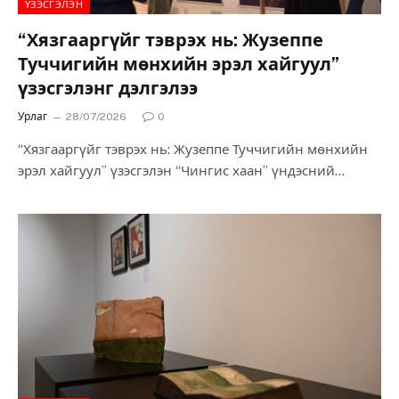
ҮЗЭСГЭЛЭН
“Хязгааргүйг тэврэх нь: Жузеппе
Туччигийн мөнхийн эрэл хайгуул”
үзэсгэлэнг дэлгэлээ
Урлаг
28/07/2026
0
“Хязгааргүйг тэврэх нь: Жузеппе Туччигийн мөнхийн
эрэл хайгуул” үзэсгэлэн “Чингис хаан” үндэсний
музейн түр үзэсгэлэнгийн танхимд дэлгэлээ. Бээжин
дэх Италийн Соёлын…