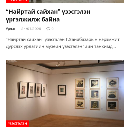
“Найртай сайхан” үзэсгэлэн
үргэлжилж байна
Урлаг
24/07/2026
0
“Найртай сайхан” үзэсгэлэн Г.Занабазарын нэрэмжит
Дүрслэх урлагийн музейн үзэсгэлэнгийн танхимд
долдугаар сарын 23-наас наймдугаар сарын 3-ны
хооронд үргэлжилнэ. “Найртай сайхан”…
ҮЗЭСГЭЛЭН