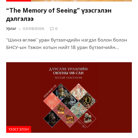
“The Memory of Seeing” үзэсгэлэн
дэлгэлээ
Урлаг
03/08/2026
0
“Шинэ өглөө” уран бүтээлчдийн нэгдэл болон болон
БНСУ-ын Тэжон хотын нийт 18 уран бүтээлчийн
хамтарсан “The Memory of Seeing” буюу…
ҮЗЭСГЭЛЭН