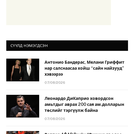
СҮҮЛД НЭМЭГДСЭН
Антонио Бандерас, Мелани Гриффит
нар салснаасаа хойш “сайн найзууд”
хэвээрээ
07/08/2026
Леонардо ДиКаприо ховордсон
амьтдыг аврах 200 сая ам.долларын
төслийг тэргүүлж байна
07/08/2026