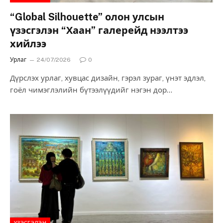
“Global Silhouette” олон улсын
үзэсгэлэн “Хаан” галерейд нээлтээ
хийлээ
Урлаг
24/07/2026
0
Дүрслэх урлаг, хувцас дизайн, гэрэл зураг, үнэт эдлэл,
гоёл чимэглэлийн бүтээлүүдийг нэгэн дор
толилуулсан “Global Silhouette” олон улсын үзэсгэлэн
2026…
ҮЗЭСГЭЛЭН