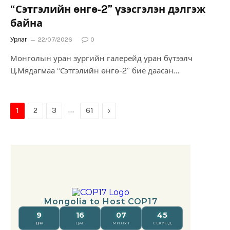
“Сэтгэлийн өнгө-2” үзэсгэлэн дэлгэж
байна
Урлаг
22/07/2026
0
Монголын уран зургийн галерейд уран бүтээлч
Ц.Мядагмаа “Сэтгэлийн өнгө-2” бие даасан
үзэсгэлэнгээ дэлгэж байна. “Сэтгэлийн өнгө-2”
үзэсгэлэнгээр дамжуулан уран бүтээлч…
…
Next
1
2
3
61