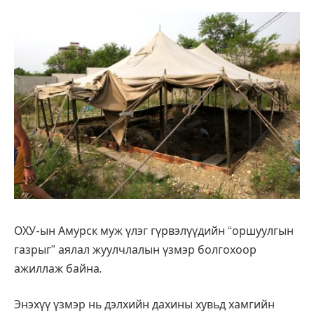
ОХУ-ын Амурск муж үлэг гүрвэлүүдийн “оршуулгын
газрыг” аялал жуулчлалын үзмэр болгохоор
ажиллаж байна.
Энэхүү үзмэр нь дэлхийн дахины хувьд хамгийн