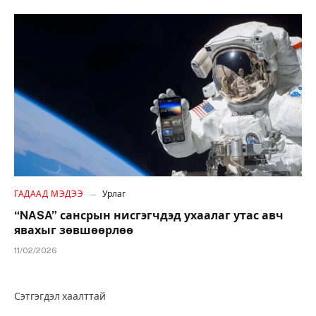
ГАДААД МЭДЭЭ
Урлаг
“NASA” сансрын нисгэгчдэд ухаалаг утас авч
явахыг зөвшөөрлөө
11/02/2026
Сэтгэгдэл хаалттай