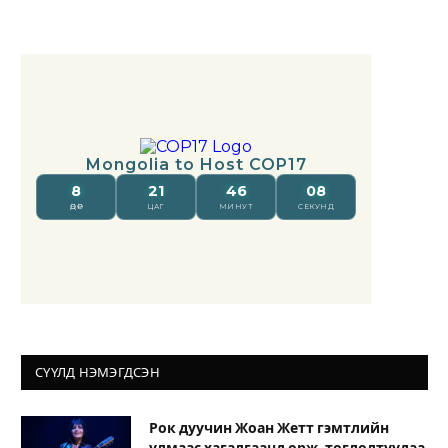
СҮҮЛД НЭМЭГДСЭН
Рок дуучин Жоан Жетт гэмтлийн
улмаас хагалгаанд орж, тоглолтуудаа