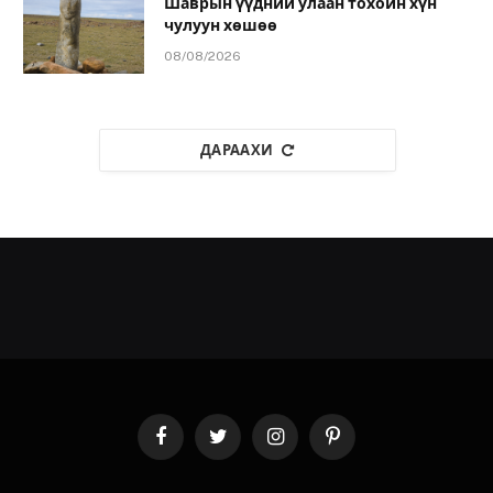
Шаврын үүдний улаан тохойн хүн
чулуун хөшөө
08/08/2026
ДАРААХИ
Facebook
Twitter
Instagram
Pinterest