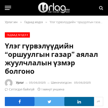
»
»
Урлаг.мн
Гадаад мэдээ
Үлэг гүрвэлүүдийн “оршуулгын газар” аялал жуулчлалын үзмэр болгоно
ГАДААД МЭДЭЭ
Үлэг гүрвэлүүдийн
“оршуулгын газар” аялал
жуулчлалын үзмэр
болгоно
Урлаг
05/06/2025
Шинэчлэгдсэн:
05/06/2025
Сэтгэгдэл байхгүй
1 минут уншина