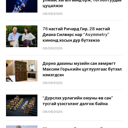
цуцалжээ
08/08/2026
76 настай Ричард Гир, 28 настай
Диана Силверс нар “Asymmetry”
кинонд хосын дүр бүтээжээ
08/08/2026
Дорно дахины музейн сан хөмрөгт
Максим Горькийн цуглуулгаас бүтээл
нэмэгдсэн
08/08/2026
“Дүрслэх урлагийн оюуны өв сан”
тусгай үзэсгэлэнг дэлгэж байна
08/08/2026