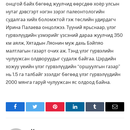
онцгой байх бөгөөд жуулчид өөрсдөө хоёр улсын
нутаг дэвсгэрт нэгэн зэрэг палеонтологийн
судалгаа хийх боломжтой гэж төслийн удирдагч
Ирина Палаева онцолжээ. Түүний ярьснаар, үлэг
гүрвэлүүдийн үзмэрийг үзсэний дараа жуулчид 350
км аялж, Хятадын Ляонин муж дахь Бэйпяо
малтлагын газарт очих аж. Тэнд үлэг гүрвэлийн
чулуужсан олдворуудыг судалж байгаа. Цэрдийн
хожуу үеийн үлэг гүрвэлүүдийн “оршуулгын газар”
нь 1.5 га талбайг эзэлдэг бөгөөд үлэг гүрвэлүүдийн
2000 мянга гаруй чулуужсан яс олдоод байна.
Facebook
Twitter
Pinterest
LinkedIn
Tumblr
Имэйл