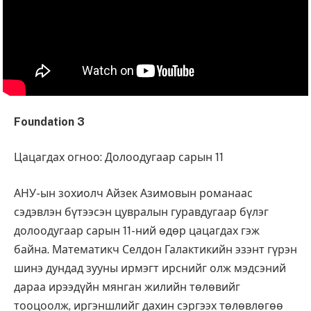
Foundation 3
Цацагдах огноо: Долоодугаар сарын 11
АНУ-ын зохиолч Айзек Азимовын романаас
сэдэвлэн бүтээсэн цувралын гуравдугаар бүлэг
долоодугаар сарын 11-ний өдөр цацагдах гэж
байна. Математикч Селдон Галактикийн эзэнт гүрэн
шинэ дундад зууны ирмэгт ирснийг олж мэдсэний
дараа ирээдүйн мянган жилийн төлөвийг
тооцоолж, иргэншлийг дахин сэргээх төлөвлөгөө