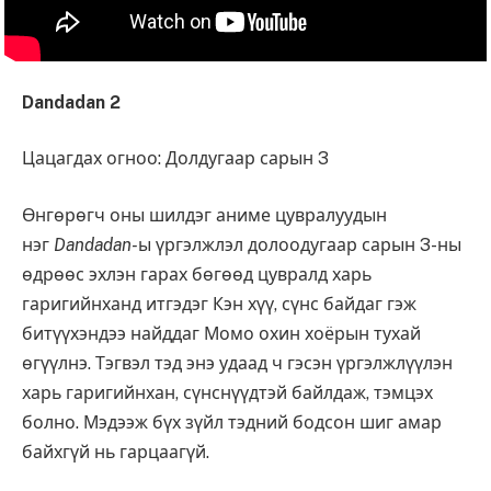
Dandadan 2
Цацагдах огноо: Долдугаар сарын 3
Өнгөрөгч оны шилдэг аниме цувралуудын
нэг
Dandadan-
ы үргэлжлэл долоодугаар сарын 3-ны
өдрөөс эхлэн гарах бөгөөд цувралд харь
гаригийнханд итгэдэг Кэн хүү, сүнс байдаг гэж
битүүхэндээ найддаг Момо охин хоёрын тухай
өгүүлнэ. Тэгвэл тэд энэ удаад ч гэсэн үргэлжлүүлэн
харь гаригийнхан, сүнснүүдтэй байлдаж, тэмцэх
болно. Мэдээж бүх зүйл тэдний бодсон шиг амар
байхгүй нь гарцаагүй.