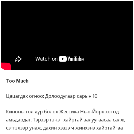
Too Much
Цацагдах огноо: Долоодугаар сарын 10
Киноны гол дүр болох Жессика Нью-Йорк хотод
амьдардаг. Тэрээр гэнэт хайртай залуугаасаа салж,
сэтгэлээр унаж, дахин хэзээ ч жинхэнэ хайртайгаа