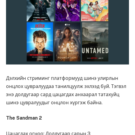
Дэлхийн стриминг платформууд шинэ улирлын
онцлох цувралуудаа танилцуулж эхлээд буй. Тэгвэл
энэ долдугаар сард цацагдах анхаарал татахуйц
шинэ цувралуудыг онцлон хүргэж байна.
The Sandman 2
Цацагдах огноо: Долдугаар сарын 3