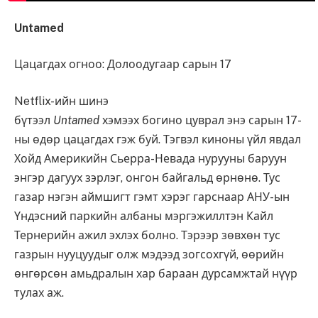
Untamed
Цацагдах огноо: Долоодугаар сарын 17
Netflix-ийн шинэ
бүтээл
Untamed
хэмээх
богино цуврал энэ сарын 17-
ны өдөр цацагдах гэж буй. Тэгвэл киноны үйл явдал
Хойд Америкийн Сьерра-Невада нурууны баруун
энгэр дагуух зэрлэг, онгон байгальд өрнөнө. Тус
газар нэгэн аймшигт гэмт хэрэг гарснаар АНУ-ын
Үндэсний паркийн албаны мэргэжиллтэн Кайл
Тернерийн ажил эхлэх болно. Тэрээр зөвхөн тус
газрын нууцуудыг олж мэдээд зогсохгүй, өөрийн
өнгөрсөн амьдралын хар бараан дурсамжтай нүүр
тулах аж.