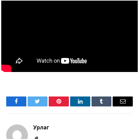
Facebook
Twitter
Pinterest
LinkedIn
Tumblr
Имэйл
Урлаг
Вэбсайт