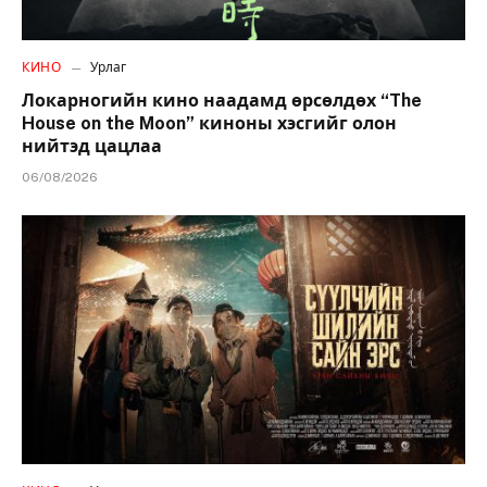
КИНО
Урлаг
Локарногийн кино наадамд өрсөлдөх “The
House on the Moon” киноны хэсгийг олон
нийтэд цацлаа
06/08/2026