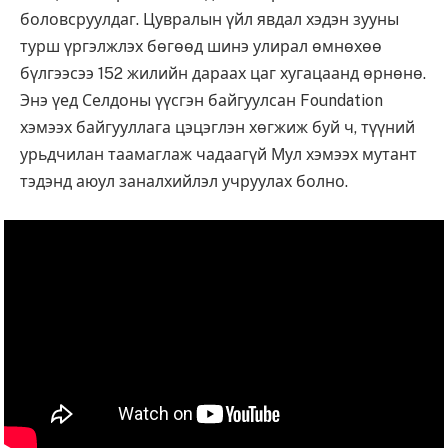
боловсруулдаг. Цувралын үйл явдал хэдэн зууны
турш үргэлжлэх бөгөөд шинэ улирал өмнөхөө
бүлгээсээ 152 жилийн дараах цаг хугацаанд өрнөнө.
Энэ үед Селдоны үүсгэн байгуулсан Foundation
хэмээх байгууллага цэцэглэн хөгжиж буй ч, түүний
урьдчилан таамаглаж чадаагүй Мул хэмээх мутант
тэдэнд аюул заналхийлэл учруулах болно.