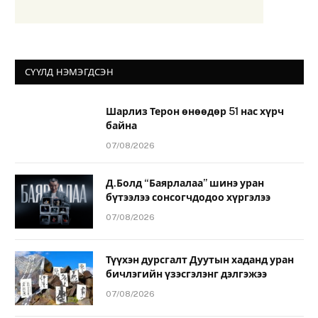
СҮҮЛД НЭМЭГДСЭН
Шарлиз Терон өнөөдөр 51 нас хүрч
байна
07/08/2026
Д.Болд “Баярлалаа” шинэ уран
бүтээлээ сонсогчдодоо хүргэлээ
07/08/2026
Түүхэн дурсгалт Дуутын хаданд уран
бичлэгийн үзэсгэлэнг дэлгэжээ
07/08/2026