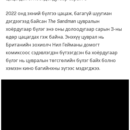
2022 онд эхний бүлгээ цацаж, багагүй шуугиан
дэгдээгээд байсан
The Sandman
цувралын
хоёрдугаар бүлэг энэ оны долоодугаар сарын 3-ны
өдөр цацагдах гэж байна. Энэхүү цуврал нь
Британийн зохиолч Нил Гейманы домогт
комиксоос сэдэвлэгдэн бүтээгдсэн ба хоёрдугаар
бүлэг нь цувралын төгсгөлийн бүлэг байх болно
хэмээн кино багийнхны зүгээс мэдэгджээ.