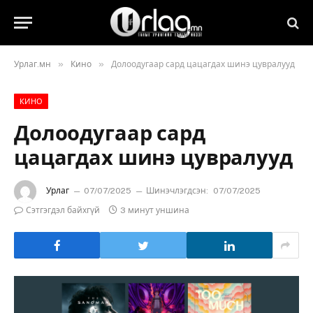
»
»
Урлаг.мн
Кино
Долоодугаар сард цацагдах шинэ цувралууд
КИНО
Долоодугаар сард
цацагдах шинэ цувралууд
Урлаг
07/07/2025
Шинэчлэгдсэн:
07/07/2025
Сэтгэгдэл байхгүй
3 минут уншина