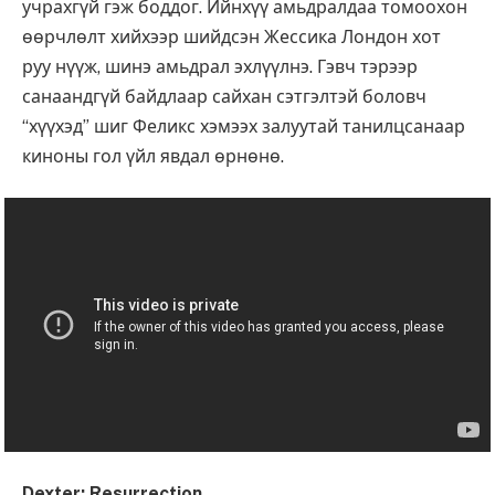
учрахгүй гэж боддог. Ийнхүү амьдралдаа томоохон
өөрчлөлт хийхээр шийдсэн Жессика Лондон хот
руу нүүж, шинэ амьдрал эхлүүлнэ. Гэвч тэрээр
санаандгүй байдлаар сайхан сэтгэлтэй боловч
“хүүхэд” шиг Феликс хэмээх залуутай танилцсанаар
киноны гол үйл явдал өрнөнө.
Dexter
:
Resurrection