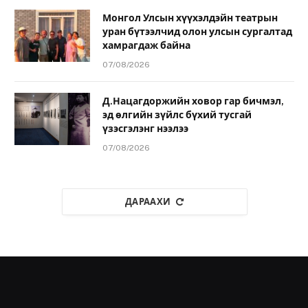
Монгол Улсын хүүхэлдэйн театрын
уран бүтээлчид олон улсын сургалтад
хамрагдаж байна
07/08/2026
Д.Нацагдоржийн ховор гар бичмэл,
эд өлгийн зүйлс бүхий тусгай
үзэсгэлэнг нээлээ
07/08/2026
ДАРААХИ