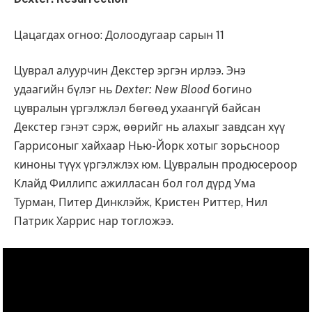
Цацагдах огноо: Долоодугаар сарын 11
Цуврал алуурчин Декстер эргэн ирлээ. Энэ
удаагийн бүлэг нь
Dexter: New Blood
богино
цувралын үргэлжлэл бөгөөд ухаангүй байсан
Декстер гэнэт сэрж, өөрийг нь алахыг завдсан хүү
Гаррисоныг хайхаар Нью-Йорк хотыг зорьсноор
киноны түүх үргэлжлэх юм. Цувралын продюсероор
Клайд Филлипс ажилласан бол гол дүрд Ума
Турман, Питер Динклэйж, Кристен Риттер, Нил
Патрик Харрис нар тогложээ.