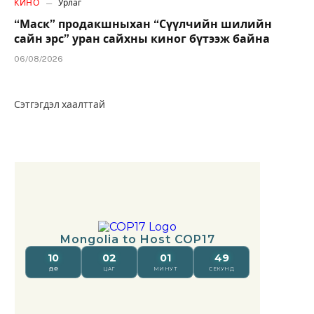
КИНО
Урлаг
“Маск” продакшныхан “Сүүлчийн шилийн
сайн эрс” уран сайхны киног бүтээж байна
06/08/2026
Сэтгэгдэл хаалттай