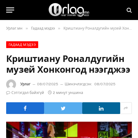
»
»
Урлаг.мн
Гадаад мэдээ
Криштиану Роналдугийн музей Хонконгод нээгджээ
ГАДААД МЭДЭЭ
Криштиану Роналдугийн
музей Хонконгод нээгджээ
Урлаг
08/07/2025
Шинэчлэгдсэн:
08/07/2025
Сэтгэгдэл байхгүй
2 минут уншина