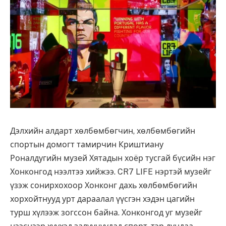
Дэлхийн алдарт хөлбөмбөгчин, хөлбөмбөгийн
спортын домогт тамирчин Криштиану
Роналдугийн музей Хятадын хоёр тусгай бүсийн нэг
Хонконгод нээлтээ хийжээ. CR7 LIFE нэртэй музейг
үзэж сонирхохоор Хонконг дахь хөлбөмбөгийн
хорхойтнууд урт дараалал үүсгэн хэдэн цагийн
турш хүлээж зогссон байна. Хонконгод уг музейг