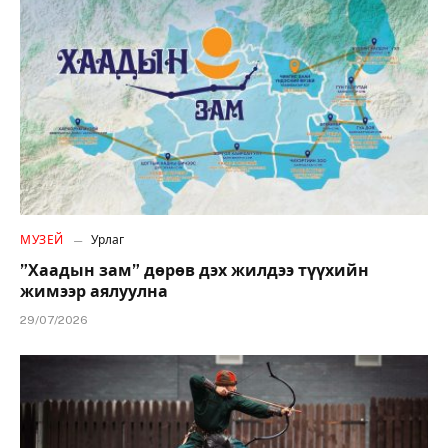
МУЗЕЙ
Урлаг
”Хаадын зам” дөрөв дэх жилдээ түүхийн
жимээр аялуулна
29/07/2026