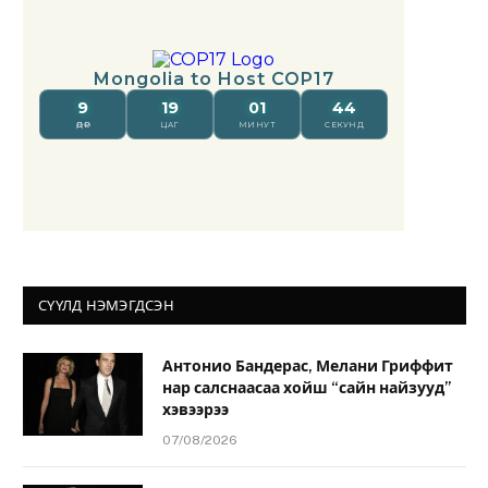
СҮҮЛД НЭМЭГДСЭН
Антонио Бандерас, Мелани Гриффит
нар салснаасаа хойш “сайн найзууд”
хэвээрээ
07/08/2026