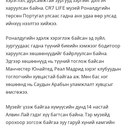
хэрэглэл, дурсамжтай зургууд зэргийг дэлгэн
харуулсан байна. CR7 LIFE музей Роналдугийн
төрсөн Португал улсаас гадна анх удаа өөр улсад
ийнхүү нээлтээ хийжээ.
Роналдугийн эдэлж хэрэглэж байсан эд зүйл,
зургуудаас гадна түүний биеийн хэмжээг бодитоор
харуулсан хөшөөнүүдийг байрлуулсан байна.
Эдгээр хөшөөнүүд нь түүний тоглож байсан
Манчестер Юнайтед, Реал Мадрид зэрэг клубуудын
тоглогчийн хувцастай байгаа аж. Мөн бас нэг
хөшөөнд нь Саудын Арабын уламжлалт хувцсыг
өмсгөжээ.
Музейг үзэж байгаа хүмүүсийн дунд 14 настай
Алвин Лай гэдэг хүү багтсан байна. Тэр музейд
орохоор зогсож байгаа зуу гаруй хүний хамгийн