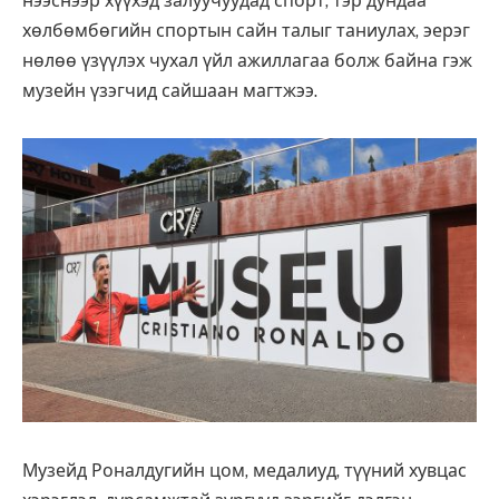
нээснээр хүүхэд залуучуудад спорт, тэр дундаа
хөлбөмбөгийн спортын сайн талыг таниулах, эерэг
нөлөө үзүүлэх чухал үйл ажиллагаа болж байна гэж
музейн үзэгчид сайшаан магтжээ.
Музейд Роналдугийн цом, медалиуд, түүний хувцас