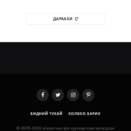
ДАРААХИ
Facebook
Twitter
Instagram
Pinterest
БИДНИЙ ТУХАЙ
ХОЛБОО БАРИХ
© 2009-2026 зохиогчын эрх хуулиар хамгаалагдсан.