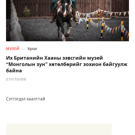
МУЗЕЙ
Урлаг
Их Британийн Хааны зэвсгийн музей
“Монголын зун” хөтөлбөрийг зохион байгуулж
байна
27/07/2026
Сэтгэгдэл хаалттай