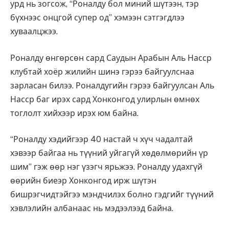
урд нь зогсож, “Роналду бол миний шүтээн, тэр
бүхнээс онцгой супер од” хэмээн сэтгэгдлээ
хуваалцжээ.
Роналду өнгөрсөн сард Саудын Арабын Аль Насср
клубтай хоёр жилийн шинэ гэрээ байгуулснаа
зарласан билээ. Роналдугийн гэрээ байгуулсан Аль
Насср баг ирэх сард Хонконгод улирлын өмнөх
тоглолт хийхээр ирэх юм байна.
“Роналду хэдийгээр 40 настай ч хүч чадалтай
хэвээр байгаа нь түүний уйгагүй хөдөлмөрийн үр
шим” гэж өөр нэг үзэгч ярьжээ. Роналду удахгүй
өөрийн биеэр Хонконгод ирж шүтэн
бишрэгчидтэйгээ мэндчилэх болно гэдгийг түүний
хэвлэлийн албанаас нь мэдээлээд байна.