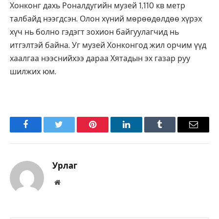
Хонконг дахь Роналдугийн музей 1,110 кв метр
талбайд нээгдсэн. Олон хүний мөрөөдөлдөө хүрэх
хүч нь болно гэдэгт зохион байгуулагчид нь
итгэлтэй байна. Уг музей Хонконгод жил орчим үүд
хаалгаа нээснийхээ дараа Хятадын эх газар руу
шилжих юм.
Facebook
Twitter
Pinterest
LinkedIn
Tumblr
Имэйл
Урлаг
Вэбсайт