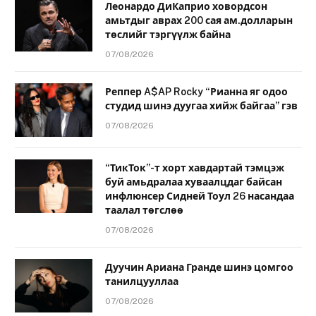
Леонардо ДиКаприо ховордсон
амьтдыг аврах 200 сая ам.долларын
төслийг тэргүүлж байна
07/08/2026
Реппер A$AP Rocky “Рианна яг одоо
студид шинэ дуугаа хийж байгаа” гэв
07/08/2026
“ТикТок”-т хорт хавдартай тэмцэж
буй амьдралаа хуваалцдаг байсан
инфлюнсер Сидней Тоул 26 насандаа
таалал төгслөө
07/08/2026
Дуучин Ариана Гранде шинэ цомгоо
танилцууллаа
07/08/2026