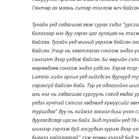
Гантөр ах маань гитар тоглож өгч байсан
Тухайн үед гадагшаа явж сурах гэдэг “урсга
болохоор энэ дуу гарах цаг хугацаа нь тэ
байлаа. Тухайн үед миний үерхэж байсан ох
байсан. Учир нь хамтлагаа сонгож эндээ үл
сонголт дээр үлдэж байсан. Би өөрийн сэтг
мөрөөдлөө сонгож эндээ үлдсэн. Хэрэв тэр
Lumino- гийн оргил үед хийгдсэн дуунууд т
гарахгүй байсан байх. Тэр үе одоогийнх ш
аль нэг нь гадагшаа сургууль соёлд явдаг у
үедээ хүчтэй сэтгэл хөдлөлд хүмүүсийг авт
туршдаа” дуу нь хиймэл зохиол биш үнэн 
дуулагдсаар ирсэн байх. Бид тухайн үед 19
шинээр гэрлэж буй хосуудын хурим дээр их
биенээ хайрлаарай” гэж ерөөн хэлээд бид э