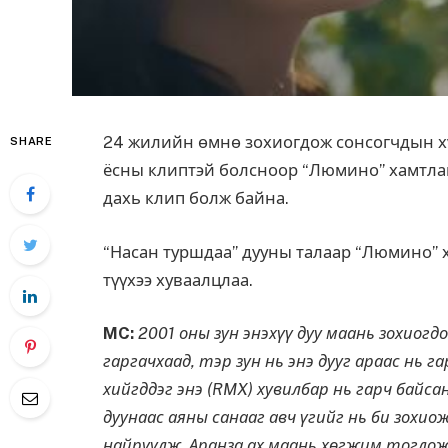
24 жилийн өмнө зохиогдож сонсогчдын хү
SHARE
ёсны клиптэй болсноор “Люмино” хамтлаг
дахь клип болж байна.
“Насан туршдаа” дууны талаар “Люмино”
түүхээ хуваалцлаа.
MC:
2001 оны зун энэхүү дуу маань зохиогдо
гаргачхаад, тэр зун нь энэ дууг араас нь г
хийгддэг энэ (RMX) хувилбар нь гарч байсан
дуунаас аяны санааг авч үгийг нь би зох
найруулж, Аранза ах маань хөгжим тоглож,