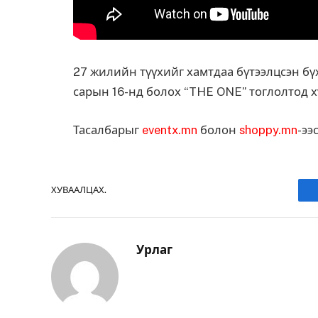
27 жилийн түүхийг хамтдаа бүтээлцсэн бү
сарын 16-нд болох “THE ONE” тоглолтод х
Тасалбарыг
eventx.mn
болон
shoppy.mn
-ээ
ХУВААЛЦАХ.
Урлаг