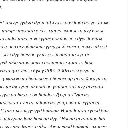
.
л” залуучуудын дунд ид хүчээ авч байсан үе. Тийм
гж таарч тухайн үедээ супер эморлын дуу болж
ин гадагшаа явж сурах болоод энэ дууг бичиж
дэх эсвэл гадаадад сургуульд хамт явах гэдэг 2
элээ дуу болгон үлдээгээд өөрийн хүсэл
 үед гадагшаа явах сонголтыг хийсэн бол
ухайн цаг үедээ буюу 2001-2005 оны үеүдэд
иг цахимжсан байгаагүй болохоор тэр. Хосуудын
рсгал их хүчтэй байсан учраас энэ дуу тухайн
уулсан байх гэж боддог. Дээр нь “Насан
сэтгэлийн үгстэй байсан учир өдийг хүртэл
-21 насны залуучууд байлаа. Өнөөдрийн хувьд бол
ээр дуулагддаг болсон дуу. “Насан туршдаа бие
нэ дуугаа дуулж өгдөг. Ажиглаад байхад зохиогч