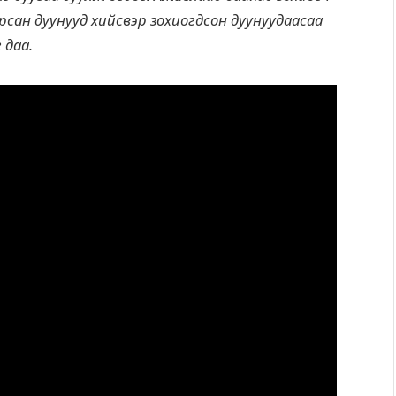
сан дуунууд хийсвэр зохиогдсон дуунуудаасаа
 даа.