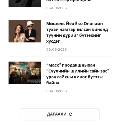
06/08/2026
Мишель Йео Ёко Оногийн
тухай намтарчилсан кинонд
түүний дүрийг бүтээхийг
хүсдэг
06/08/2026
“Маск” продакшныхан
“Сүүлчийн шилийн сайн эрс”
уран сайхны киног бүтээж
байна
06/08/2026
ДАРААХИ