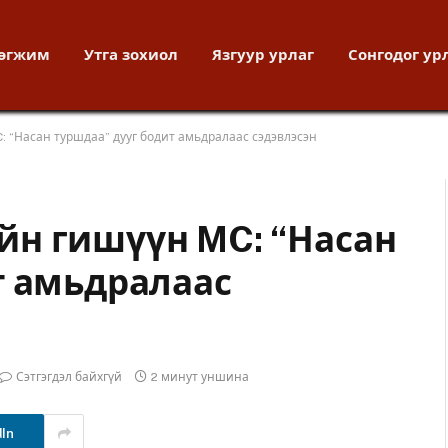
хөгжим
Утга зохиол
Язгуур урлаг
Сонгодог ур
 “Насан туршдаа” дууг бодит амьдралаас сэдэвлэсэн
н гишүүн MC: “Насан
т амьдралаас
Сэтгэгдэл байхгүй
2 минут уншина
dIn