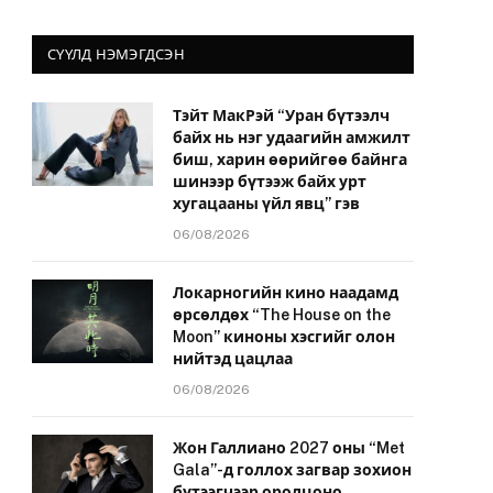
СҮҮЛД НЭМЭГДСЭН
Тэйт МакРэй “Уран бүтээлч
байх нь нэг удаагийн амжилт
биш, харин өөрийгөө байнга
шинээр бүтээж байх урт
хугацааны үйл явц” гэв
06/08/2026
Локарногийн кино наадамд
өрсөлдөх “The House on the
Moon” киноны хэсгийг олон
нийтэд цацлаа
06/08/2026
Жон Галлиано 2027 оны “Met
Gala”-д голлох загвар зохион
бүтээгчээр оролцоно