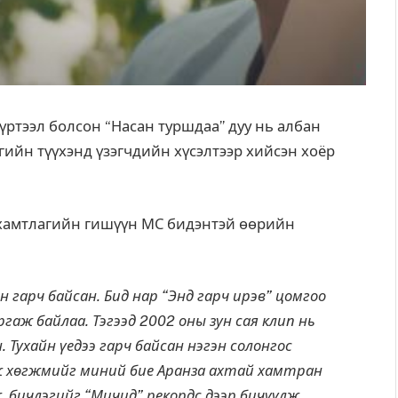
ртээл болсон “Насан туршдаа” дуу нь албан
ийн түүхэнд үзэгчдийн хүсэлтээр хийсэн хоёр
 хамтлагийн гишүүн МС бидэнтэй өөрийн
н гарч байсан. Бид нар “Энд гарч ирэв” цомгоо
аргаж байлаа. Тэгээд 2002 оны зун сая клип нь
. Тухайн үедээ гарч байсан нэгэн солонгос
иож хөгжмийг миний бие Аранза ахтай хамтран
 бичлэгийг “Мичид” рекордс дээр бичүүлж,