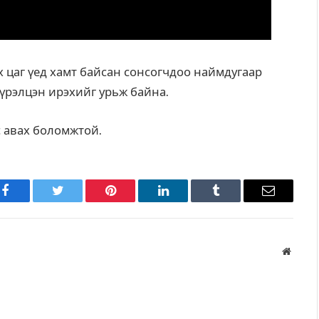
х цаг үед хамт байсан сонсогчдоо наймдугаар
үрэлцэн ирэхийг урьж байна.
с авах боломжтой.
Facebook
Twitter
Pinterest
LinkedIn
Tumblr
Имэйл
Вэбса