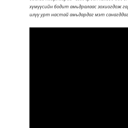
хүмүүсийн бодит амьдралаас зохиогдож гар
илүү урт настай амьдардаг мэт санагддаг