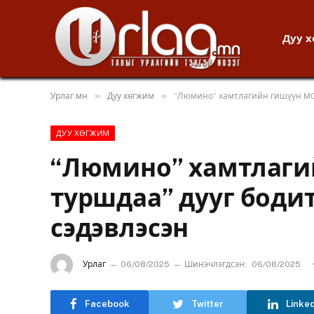
Дуу 
»
»
Урлаг.мн
Дуу хөгжим
“Люмино” хамтлагийн гишүүн MC:
ДУУ ХӨГЖИМ
“Люмино” хамтлагий
туршдаа” дууг боди
сэдэвлэсэн
Урлаг
06/08/2025
Шинэчлэгдсэн:
06/08/2025
Facebook
Twitter
Linke