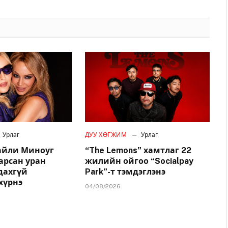
Урлаг
ДУУ ХӨГЖИМ
Урлаг
айли Миноуг
“The Lemons” хамтлаг 22
арсан уран
жилийн ойгоо “Socialpay
удахгүй
Park”-т тэмдэглэнэ
хүрнэ
04/08/2026