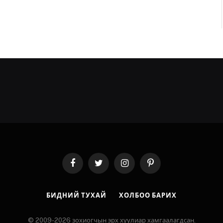
Facebook
Twitter
Instagram
Pinterest
БИДНИЙ ТУХАЙ
ХОЛБОО БАРИХ
© 2009-2026 зохиогчын эрх хуулиар хамгаалагдсан.