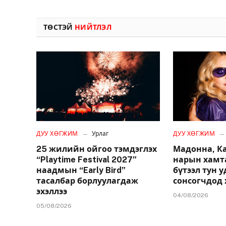
ТӨСТЭЙ
НИЙТЛЭЛ
ДУУ ХӨГЖИМ
Урлаг
ДУУ ХӨГЖИМ
25 жилийн ойгоо тэмдэглэх
Мадонна, К
“Playtime Festival 2027”
нарын хамт
наадмын “Early Bird”
бүтээл тун 
тасалбар борлуулагдаж
сонсогчдод 
эхэллээ
04/08/2026
05/08/2026