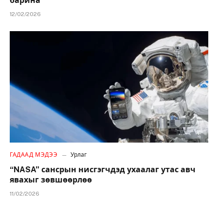
барина
12/02/2026
ГАДААД МЭДЭЭ
Урлаг
“NASA” сансрын нисгэгчдэд ухаалаг утас авч
явахыг зөвшөөрлөө
11/02/2026