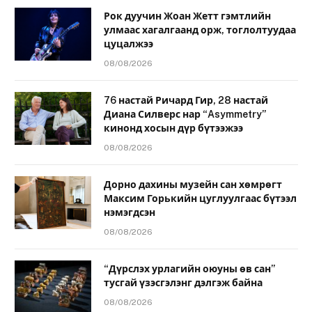
Рок дуучин Жоан Жетт гэмтлийн
улмаас хагалгаанд орж, тоглолтуудаа
цуцалжээ
08/08/2026
76 настай Ричард Гир, 28 настай
Диана Силверс нар “Asymmetry”
кинонд хосын дүр бүтээжээ
08/08/2026
Дорно дахины музейн сан хөмрөгт
Максим Горькийн цуглуулгаас бүтээл
нэмэгдсэн
08/08/2026
“Дүрслэх урлагийн оюуны өв сан”
тусгай үзэсгэлэнг дэлгэж байна
08/08/2026