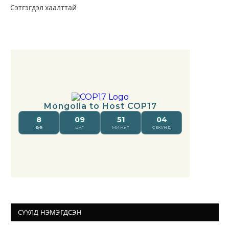
Сэтгэгдэл хаалттай
СҮҮЛД НЭМЭГДСЭН