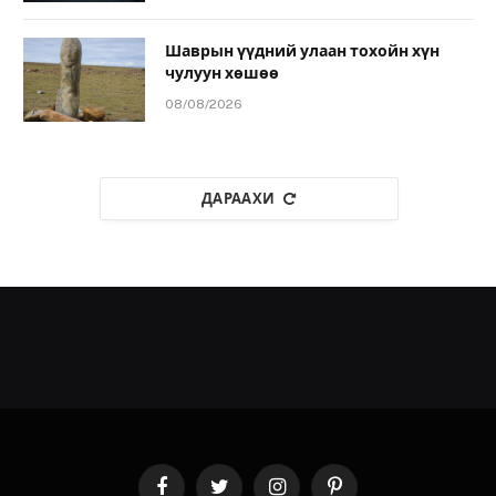
Шаврын үүдний улаан тохойн хүн
чулуун хөшөө
08/08/2026
ДАРААХИ