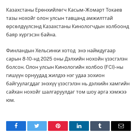
Казахстаны Ерөнхийлөгч Касым-Жомарт Токаев
тазы нохойг олон улсын тавцанд амжилттай
өрсөлдүүлсэнд Казахстаны Кинологчдын холбоонд
баяр хүргэсэн байна.
Финландын Хельсинки хотод энэ наймдугаар
сарын 8-10-нд 2025 оны Дэлхийн нохойн үзэсгэлэн
болсон. Олон улсын Кинологийн холбоо (FCI)-ны
гишүүн орнуудад жилдээ нэг удаа зохион
байгуулагддаг энэхүү үзэсгэлэн нь дэлхийн хамгийн
сайхан нохойг шалгаруулдаг том шоу арга хэмжээ
юм.
Facebook
Twitter
Pinterest
LinkedIn
Tumblr
Имэйл