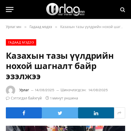
»
»
Урлаг.мн
Гадаад мэдээ
Казахын тазы үүлдрийн нохой шагналт байр эзэлжээ
ГАДААД МЭДЭЭ
Казахын тазы үүлдрийн
нохой шагналт байр
эзэлжээ
Урлаг
14/08/2025
Шинэчлэгдсэн:
14/08/2025
Сэтгэгдэл байхгүй
1 минут уншина