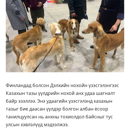
Финландад болсон Дэлхийн нохойн үзэсгэлэнгээс
Казахын тазы үүлдрийн нохой анх удаа шагналт
байр эзэллээ. Энэ удаагийн үзэсгэлэнд казахын
тазыг бие даасан үүлдэр болгон албан ёсоор
танилцуулсан нь анхны тохиолдол байсныг тус
улсын хэвлэлүүд мэдээлжээ.