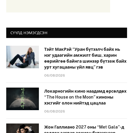
СҮҮЛД НЭМЭГДСЭН
Тэйт МакРэй “Уран бүтээлч байх нь
нэг удаагийн амжилт биш, харин
өөрийгөө байнга шинээр бүтээж байх
урт хугацааны үйл явц” гэв
06/08/2026
Локарногийн кино наадамд өрсөлдөх
“The House on the Moon” киноны
хэсгийг олон нийтэд цацлаа
06/08/2026
Жон Галлиано 2027 оны “Met Gala”-д
голлох загвар зохион бүтээгчээр