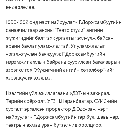
өндөрлөлөө.
1990-1992 онд нэрт найруулагч Г.Доржсамбуугийн
санаачилгаар анхны “Театр студи” ангийн
жүжигчдийг бэлтгэх сургалтыг эхлүүлж байсан
арвин баялаг уламжлалтай. Уг уламжлалыг
үргэлжлүүлэн баяжуулж Г.Доржсамбуугийн
нэрэмжит ажлын байранд суурилсан бакалаврын
зэрэг олгох “Жүжигчний ангийн хөтөлбөр”-ийг
хэрэгжүүлж эхэллээ.
Нээлтийн үйл ажиллагаанд УДЭТ-ын захирал,
Төрийн соёрхолт, УГЗ Н.Наранбаатар, СУИС-ийн
сургалт эрхэлсэн проректор Д.Одсүрэн, нэрт
найруулагч Г.Доржсамбуугийн гэр бүл, шавь нар,
театрын ахмад уран бүтээлчид оролцлоо.