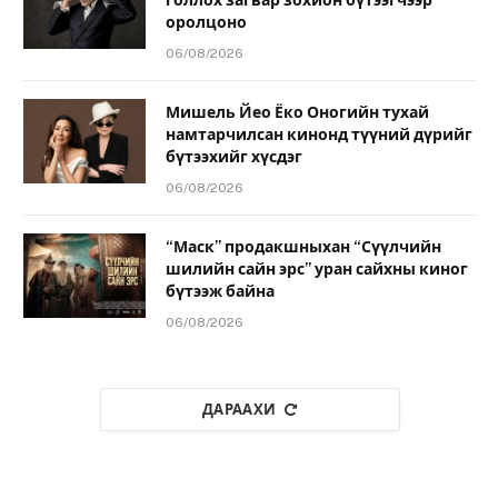
оролцоно
06/08/2026
Мишель Йео Ёко Оногийн тухай
намтарчилсан кинонд түүний дүрийг
бүтээхийг хүсдэг
06/08/2026
“Маск” продакшныхан “Сүүлчийн
шилийн сайн эрс” уран сайхны киног
бүтээж байна
06/08/2026
ДАРААХИ