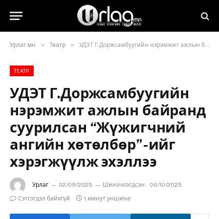
»
»
Урлаг.мн
Театр
УДЭТ Г.Доржсамбуугийн нэрэмжит ажлын байранд суурилсан “Жүжигчний ангийн хөтөлбөр”-ийг хэрэгжүүлж эхэллээ
ТЕАТР
УДЭТ Г.Доржсамбуугийн
нэрэмжит ажлын байранд
суурилсан “Жүжигчний
ангийн хөтөлбөр”-ийг
хэрэгжүүлж эхэллээ
Урлаг
02/09/2025
Шинэчлэгдсэн:
06/10/2025
Сэтгэгдэл байхгүй
1 минут уншина