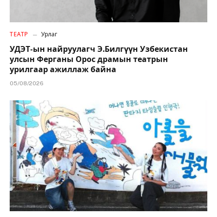
ТЕАТР
Урлаг
УДЭТ-ын найруулагч Э.Билгүүн Узбекистан
улсын Ферганы Орос драмын театрын
урилгаар ажиллаж байна
05/08/2026