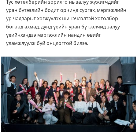
Тус хөтөлбөрийн зорилго нь залуу жүжигчдийг
уран бүтээлийн бодит орчинд сургах, мэргэжлийн
ур чадварыг хөгжүүлэх шинэчлэлтэй хөтөлбөр
бөгөөд ахмад, дунд үеийн уран бүтээлчид залуу
үеийнхэндээ мэргэжлийн нандин өвийг
уламжлуулж буй онцлогтой билээ.