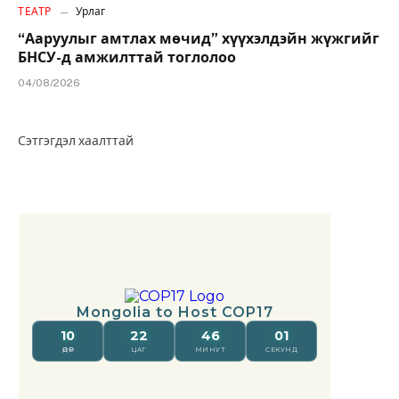
ТЕАТР
Урлаг
“Ааруулыг амтлах мөчид” хүүхэлдэйн жүжгийг
БНСУ-д амжилттай тоглолоо
04/08/2026
Сэтгэгдэл хаалттай