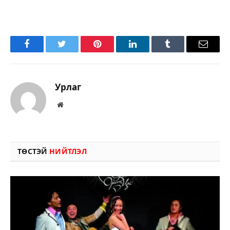
Facebook
Twitter
Pinterest
LinkedIn
Tumblr
Имэйл
Урлаг
Вэбсайт
ТӨСТЭЙ
НИЙТЛЭЛ