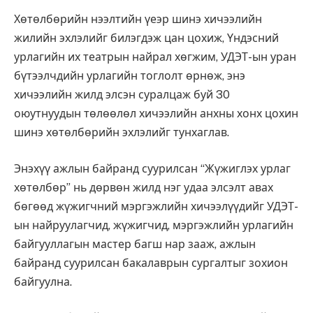
Хөтөлбөрийн нээлтийн үеэр шинэ хичээлийн
жилийн эхлэлийг билэгдэж цан цохиж, Үндэсний
урлагийн их театрын найрал хөгжим, УДЭТ-ын уран
бүтээлчдийн урлагийн тоглолт өрнөж, энэ
хичээлийн жилд элсэн суралцаж буй 30
оюутнуудын төлөөлөл хичээлийн анхны хонх цохин
шинэ хөтөлбөрийн эхлэлийг тунхаглав.
Энэхүү ажлын байранд суурилсан “Жүжиглэх урлаг
хөтөлбөр” нь дөрвөн жилд нэг удаа элсэлт авах
бөгөөд жүжигчний мэргэжлийн хичээлүүдийг УДЭТ-
ын найруулагчид, жүжигчид, мэргэжлийн урлагийн
байгууллагын мастер багш нар зааж, ажлын
байранд суурилсан бакалаврын сургалтыг зохион
байгуулна.