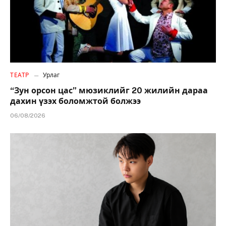
ТЕАТР
Урлаг
“Зун орсон цас” мюзиклийг 20 жилийн дараа
дахин үзэх боломжтой болжээ
06/08/2026