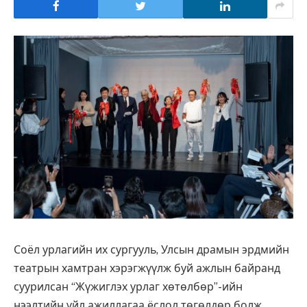
Соёл урлагийн их сургууль, Улсын драмын эрдмийн
театрын хамтран хэрэгжүүлж буй ажлын байранд
суурилсан “Жүжиглэх урлаг хөтөлбөр”-ийн
нээлтийн үйл ажиллагаа ёслол төгөлдөр болж