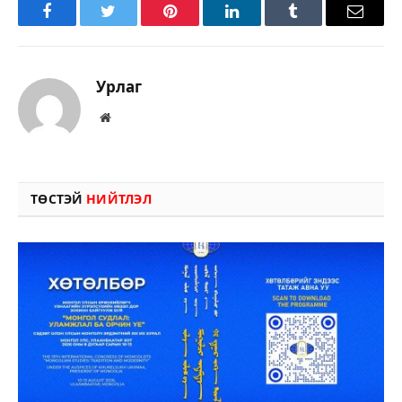
Facebook
Twitter
Pinterest
LinkedIn
Tumblr
Имэйл
Урлаг
Вэбсайт
ТӨСТЭЙ
НИЙТЛЭЛ