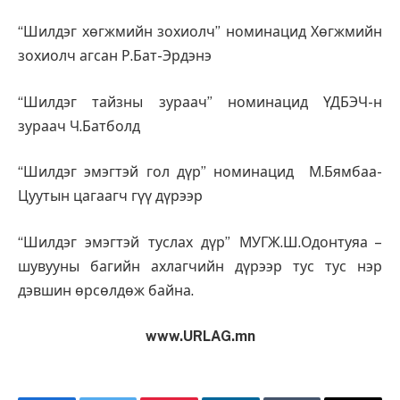
“Шилдэг хөгжмийн зохиолч” номинацид Хөгжмийн
зохиолч агсан Р.Бат-Эрдэнэ
“Шилдэг тайзны зураач” номинацид ҮДБЭЧ-н
зураач Ч.Батболд
“Шилдэг эмэгтэй гол дүр” номинацид М.Бямбаа-
Цуутын цагаагч гүү дүрээр
“Шилдэг эмэгтэй туслах дүр” МУГЖ.Ш.Одонтуяа –
шувууны багийн ахлагчийн дүрээр тус тус нэр
дэвшин өрсөлдөж байна.
www.URLAG.mn