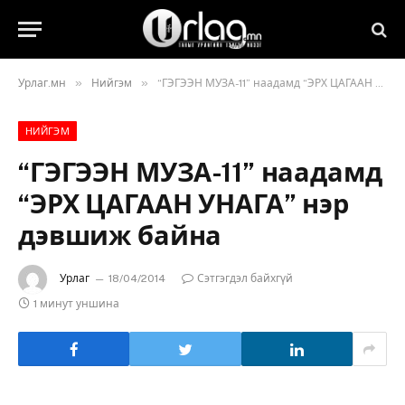
»
»
Урлаг.мн
Нийгэм
“ГЭГЭЭН МУЗА-11” наадамд “ЭРХ ЦАГААН УНАГА” нэр дэвшиж байна
НИЙГЭМ
“ГЭГЭЭН МУЗА-11” наадамд
“ЭРХ ЦАГААН УНАГА” нэр
дэвшиж байна
Урлаг
18/04/2014
Сэтгэгдэл байхгүй
1 минут уншина