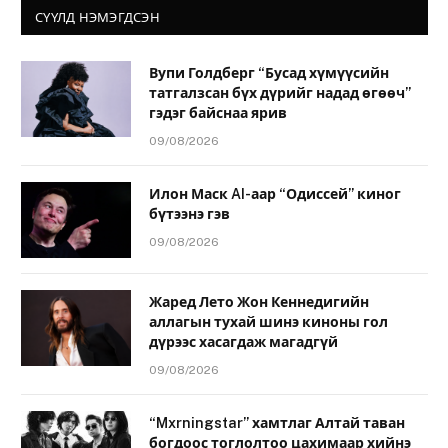
СҮҮЛД НЭМЭГДСЭН
Вупи Голдберг “Бусад хүмүүсийн
татгалзсан бүх дүрийг надад өгөөч”
гэдэг байснаа ярив
09/08/2026
Илон Маск AI-аар “Одиссей” киног
бүтээнэ гэв
09/08/2026
Жаред Лето Жон Кеннедигийн
аллагын тухай шинэ киноны гол
дүрээс хасагдаж магадгүй
09/08/2026
“Mxrningstar” хамтлаг Алтай таван
богдоос тоглолтоо цахимаар хийнэ