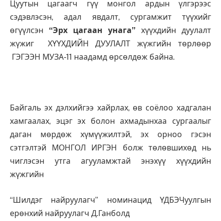
Цуутын цагаагч гүү монгол ардын үлгэрээс
сэдэвлэсэн, адал явдалт, сургамжит түүхийг
өгүүлсэн
“Эрх цагаан унага”
хүүхдийн дуулалт
жүжиг ХҮҮХДИЙН ДУУЛАЛТ жүжгийн төрлөөр
ГЭГЭЭН МУЗА-11 наадамд өрсөлдөж байна.
Байгаль эх дэлхийгээ хайрлах, өв соёлоо хадгалан
хамгаалах, эцэг эх болон ахмадынхаа сургаалыг
даган мөрдөж хүмүүжилтэй, эх орноо гэсэн
сэтгэлтэй МОНГОЛ ИРГЭН болж төлөвшихөд нь
чиглэсэн утга агууламжтай энэхүү хүүхдийн
жүжгийн
“Шилдэг найруулагч” номинацид ҮДБЭЧуулгын
ерөнхий найруулагч Д.Ганболд