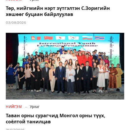
Төр, нийгмийн нэрт зүтгэлтэн С.Зоригийн
хөшөөг буцаан байрлуулав
03/08/2026
НИЙГЭМ
Урлаг
Таван орны сурагчид Монгол орны түүх,
соёлтой танилцав
31/07/2026