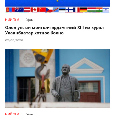
НИЙГЭМ
Урлаг
Олон улсын монголч эрдэмтний XIII их хурал
Улаанбаатар хотноо болно
05/08/2026
НИЙГЭМ
Урлаг