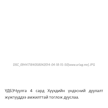
DSC_09447184058042014-04-18-15-50[www.urlag.mn].JPG
ҮДБЭЧуулга 4 сард Хүүхдийн үндэсний дуулалт
жүжгүүддээ амжилттай тоглож дууслаа.