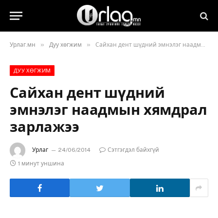
»
»
Урлаг.мн
Дуу хөгжим
Сайхан дент шүдний эмнэлэг наадмын хямдрал зарлажээ
ДУУ ХӨГЖИМ
Сайхан дент шүдний
эмнэлэг наадмын хямдрал
зарлажээ
Урлаг
24/06/2014
Сэтгэгдэл байхгүй
1 минут уншина