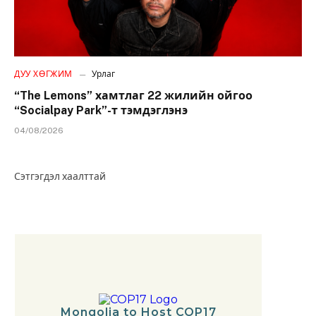
ДУУ ХӨГЖИМ
Урлаг
“The Lemons” хамтлаг 22 жилийн ойгоо
“Socialpay Park”-т тэмдэглэнэ
04/08/2026
Сэтгэгдэл хаалттай