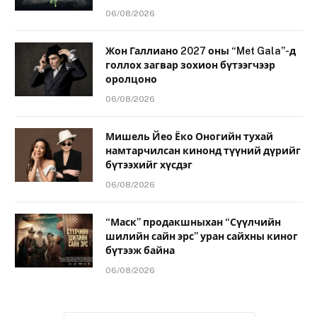
06/08/2026
Жон Галлиано 2027 оны “Met Gala”-д
голлох загвар зохион бүтээгчээр
оролцоно
06/08/2026
Мишель Йео Ёко Оногийн тухай
намтарчилсан кинонд түүний дүрийг
бүтээхийг хүсдэг
06/08/2026
“Маск” продакшныхан “Сүүлчийн
шилийн сайн эрс” уран сайхны киног
бүтээж байна
06/08/2026