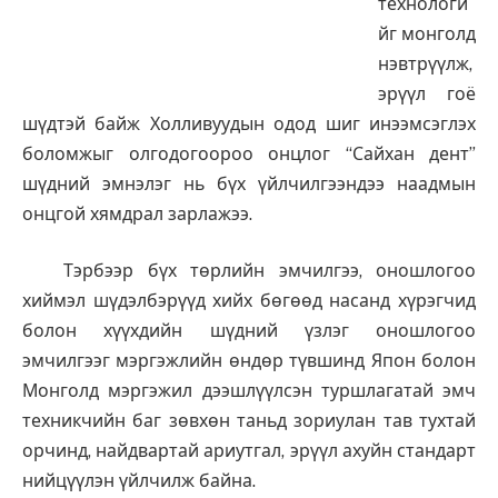
технологи
йг монголд
нэвтрүүлж,
эрүүл гоё
шүдтэй байж Холливуудын одод шиг инээмсэглэх
боломжыг олгодогоороо онцлог “Сайхан дент”
шүдний эмнэлэг нь бүх үйлчилгээндээ наадмын
онцгой хямдрал зарлажээ.
Тэрбээр бүх төрлийн эмчилгээ, оношлогоо
хиймэл шүдэлбэрүүд хийх бөгөөд насанд хүрэгчид
болон хүүхдийн шүдний үзлэг оношлогоо
эмчилгээг мэргэжлийн өндөр түвшинд Япон болон
Монголд мэргэжил дээшлүүлсэн туршлагатай эмч
техникчийн баг зөвхөн таньд зориулан тав тухтай
орчинд, найдвартай ариутгал, эрүүл ахуйн стандарт
нийцүүлэн үйлчилж байна.