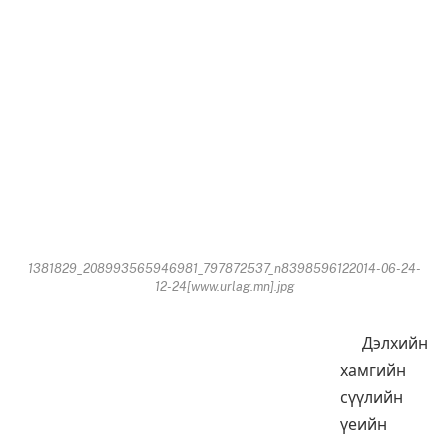
1381829_208993565946981_797872537_n8398596122014-06-24-
12-24[www.urlag.mn].jpg
Дэлхийн
хамгийн
сүүлийн
үеийн