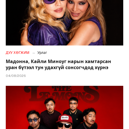
ДУУ ХӨГЖИМ
Урлаг
Мадонна, Кайли Миноуг нарын хамтарсан
уран бүтээл тун удахгүй сонсогчдод хүрнэ
04/08/2026