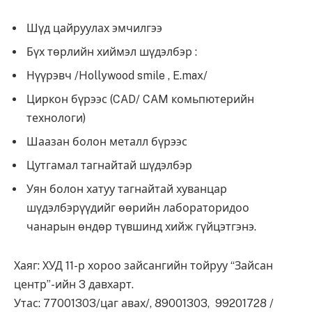
Шүд цайруулах эмчилгээ
Бүх төрлийн хиймэл шүдэлбэр :
Нүүрэвч /Hollywood smile , E.max/
Циркон бүрээс (CAD/ CAM комьпютерийн
технологи)
Шаазан болон металл бүрээс
Цутгамал тагнайтай шүдэлбэр
Уян болон хатуу тагнайтай хуванцар
шүдэлбэрүүдийг өөрийн лабораторидоо
чанарын өндөр түвшинд хийж гүйцэтгэнэ.
Хаяг: ХУД 11-р хороо зайсангийн тойруу “Зайсан
центр”-ийн 3 давхарт.
Утас: 77001303/цаг авах/, 89001303, 99201728 /