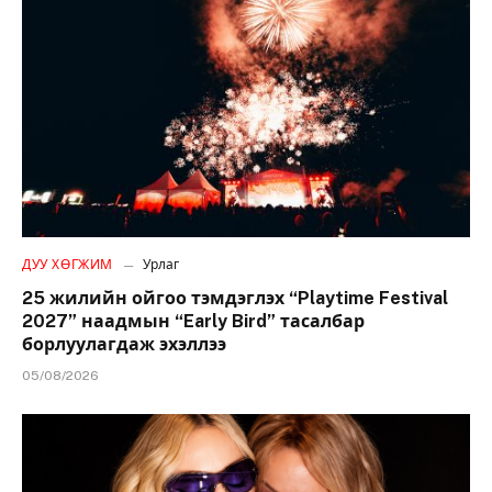
ДУУ ХӨГЖИМ
Урлаг
25 жилийн ойгоо тэмдэглэх “Playtime Festival
2027” наадмын “Early Bird” тасалбар
борлуулагдаж эхэллээ
05/08/2026