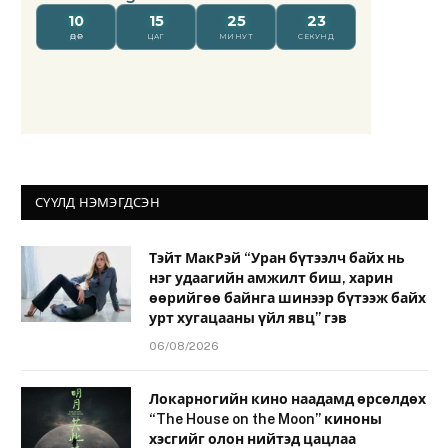
СҮҮЛД НЭМЭГДСЭН
Тэйт МакРэй “Уран бүтээлч байх нь
нэг удаагийн амжилт биш, харин
өөрийгөө байнга шинээр бүтээж байх
урт хугацааны үйл явц” гэв
06/08/2026
Локарногийн кино наадамд өрсөлдөх
“The House on the Moon” киноны
хэсгийг олон нийтэд цацлаа