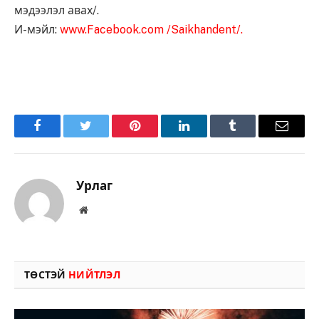
мэдээлэл авах/.
И-мэйл:
www.Facebook.com /Saikhandent/.
Facebook
Twitter
Pinterest
LinkedIn
Tumblr
Имэйл
Урлаг
Вэбсайт
ТӨСТЭЙ
НИЙТЛЭЛ