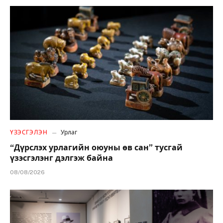
ҮЗЭСГЭЛЭН
Урлаг
“Дүрслэх урлагийн оюуны өв сан” тусгай
үзэсгэлэнг дэлгэж байна
08/08/2026