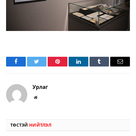
Facebook
Twitter
Pinterest
LinkedIn
Tumblr
Имэйл
Урлаг
Вэбсайт
ТӨСТЭЙ
НИЙТЛЭЛ