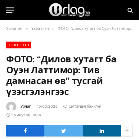
»
»
Урлаг.мн
Үзэсгэлэн
ФОТО: “Дилов хутагт ба Оуэн Латтимор: Тив дамнасан өв” тусгай үзэсгэлэнгээс
ҮЗЭСГЭЛЭН
ФОТО: “Дилов хутагт ба
Оуэн Латтимор: Тив
дамнасан өв” тусгай
үзэсгэлэнгээс
Урлаг
15/05/2026
Сэтгэгдэл байхгүй
1 минут уншина