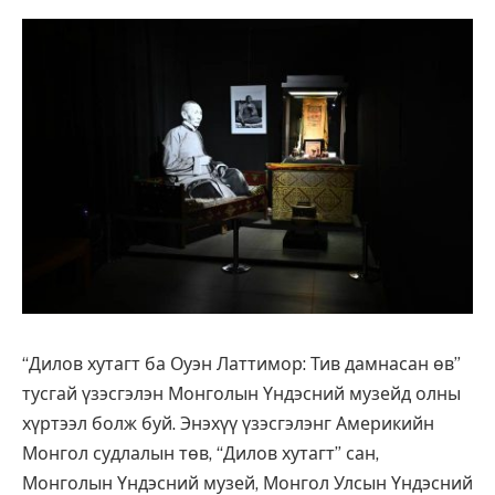
“Дилов хутагт ба Оуэн Латтимор: Тив дамнасан өв”
тусгай үзэсгэлэн Монголын Үндэсний музейд олны
хүртээл болж буй. Энэхүү үзэсгэлэнг Америкийн
Монгол судлалын төв, “Дилов хутагт” сан,
Монголын Үндэсний музей, Монгол Улсын Үндэсний