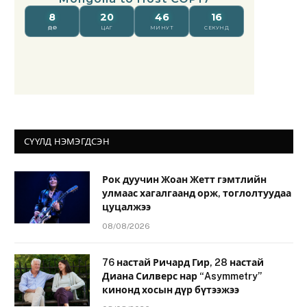
СҮҮЛД НЭМЭГДСЭН
Рок дуучин Жоан Жетт гэмтлийн
улмаас хагалгаанд орж, тоглолтуудаа
цуцалжээ
08/08/2026
76 настай Ричард Гир, 28 настай
Диана Силверс нар “Asymmetry”
кинонд хосын дүр бүтээжээ