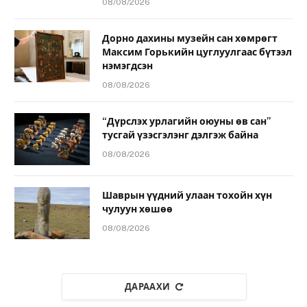
08/08/2026
Дорно дахины музейн сан хөмрөгт
Максим Горькийн цуглуулгаас бүтээл
нэмэгдсэн
08/08/2026
“Дүрслэх урлагийн оюуны өв сан”
тусгай үзэсгэлэнг дэлгэж байна
08/08/2026
Шаврын үүдний улаан тохойн хүн
чулуун хөшөө
08/08/2026
ДАРААХИ