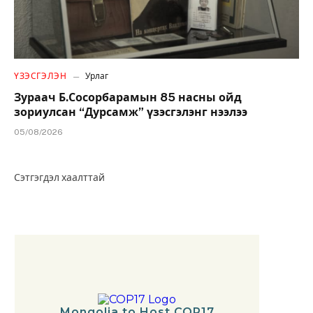
ҮЗЭСГЭЛЭН
Урлаг
Зураач Б.Сосорбарамын 85 насны ойд
зориулсан “Дурсамж” үзэсгэлэнг нээлээ
05/08/2026
Сэтгэгдэл хаалттай