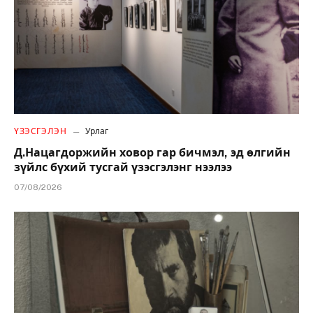
ҮЗЭСГЭЛЭН
Урлаг
Д.Нацагдоржийн ховор гар бичмэл, эд өлгийн
зүйлс бүхий тусгай үзэсгэлэнг нээлээ
07/08/2026