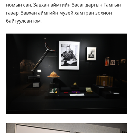
номын сан, Завхан аймгийн Засаг даргын Тамгын
газар, Завхан аймгийн музей хамтран зохион
байгуулсан юм.