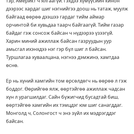
тэр, Америкт ч ялгаагүй. Гэхдээ хүмүүсийн кинон
дээрээс хардаг шиг нэгнийгээ доош нь татаж, муулж
байгаад өөрөө дээшээ гардаг тийм аймар
орчинтой би хувьдаа таарч байгаагүй. Тийм газар
байдаг гэж сонсож байсан ч нүдээрээ үзээгүй.
Харин миний ажиллаж байсан газруудын уур
амьсгал ихэнхдээ нэг гэр бүл шиг л байсан.
Туршлагаа хуваалцана, нэгнээ дэмжинэ, хамтдаа
өснө.
Ер нь хүний хамгийн том өрсөлдөгч нь өөрөө л гэж
боддог. Өөрийгөө ялж, өөртэйгөө ажиллаж чадсан
хүн л урагшилдаг. Сайн бүжигчид бусадтай биш,
өөртэйгөө хамгийн их тэмцдэг юм шиг санагддаг.
Монголд ч, Солонгост ч энэ зүйл их мэдрэгддэг
байсан.