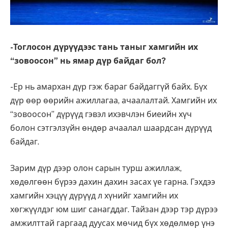
-Тоглосон дүрүүдээс тань таныг хамгийн их
“зовоосон” нь ямар дүр байдаг бол?
-Ер нь амархан дүр гэж бараг байдаггүй байх. Бүх
дүр өөр өөрийн ажиллагаа, ачаалалтай. Хамгийн их
“зовоосон” дүрүүд гэвэл ихэвчлэн биеийн хүч
болон сэтгэлзүйн өндөр ачаалал шаардсан дүрүүд
байдаг.
Зарим дүр дээр олон сарын турш ажиллаж,
хөдөлгөөн бүрээ дахин дахин засах үе гарна. Гэхдээ
хамгийн хэцүү дүрүүд л хүнийг хамгийн их
хөгжүүлдэг юм шиг санагддаг. Тайзан дээр тэр дүрээ
амжилттай гаргаад дуусах мөчид бүх хөдөлмөр үнэ