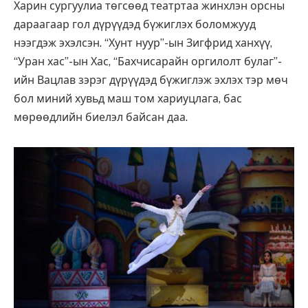
Харин сургуулиа төгсөөд театртаа жинхлэн орсны
дараагаар гол дүрүүдэд бүжиглэх боломжууд
нээгдэж эхэлсэн. “Хунт нуур”-ын Зигфрид ханхүү,
“Уран хас”-ын Хас, “Бахчисарайн оргилолт булаг”-
ийн Вацлав зэрэг дүрүүдэд бүжиглэж эхлэх тэр мөч
бол миний хувьд маш том хариуцлага, бас
мөрөөдлийн биелэл байсан даа.