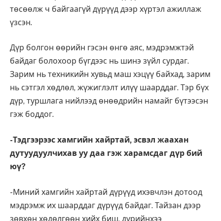
төсөөлж ч байгаагүй дүрүүд дээр хүртэл ажиллаж
үзсэн.
Дүр болгон өөрийн гэсэн өнгө аяс, мэдрэмжтэй
байдаг болохоор бүгдээс нь шинэ зүйл сурдаг.
Зарим нь техникийн хувьд маш хэцүү байхад, зарим
нь сэтгэл хөдлөл, жүжиглэлт илүү шаарддаг. Тэр бүх
дүр, туршлага нийлээд өнөөдрийн намайг бүтээсэн
гэж боддог.
-Тэдгээрээс хамгийн хайртай, эсвэл жаахан
дутуудуулчихав уу даа гэж харамсдаг дүр бий
юү?
-Миний хамгийн хайртай дүрүүд ихэвчлэн дотоод
мэдрэмж их шаарддаг дүрүүд байдаг. Тайзан дээр
зөвхөн хөдөлгөөн хийх биш, дүрийнхээ