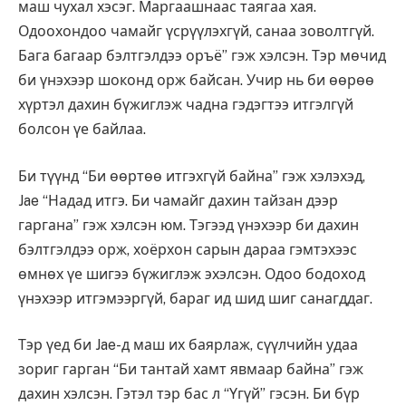
маш чухал хэсэг. Маргаашнаас таягаа хая.
Одоохондоо чамайг үсрүүлэхгүй, санаа зоволтгүй.
Бага багаар бэлтгэлдээ оръё” гэж хэлсэн. Тэр мөчид
би үнэхээр шоконд орж байсан. Учир нь би өөрөө
хүртэл дахин бүжиглэж чадна гэдэгтээ итгэлгүй
болсон үе байлаа.
Би түүнд “Би өөртөө итгэхгүй байна” гэж хэлэхэд,
Jae “Надад итгэ. Би чамайг дахин тайзан дээр
гаргана” гэж хэлсэн юм. Тэгээд үнэхээр би дахин
бэлтгэлдээ орж, хоёрхон сарын дараа гэмтэхээс
өмнөх үе шигээ бүжиглэж эхэлсэн. Одоо бодоход
үнэхээр итгэмээргүй, бараг ид шид шиг санагддаг.
Тэр үед би Jae-д маш их баярлаж, сүүлчийн удаа
зориг гарган “Би тантай хамт явмаар байна” гэж
дахин хэлсэн. Гэтэл тэр бас л “Үгүй” гэсэн. Би бүр