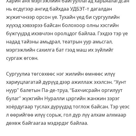
Харин анх мэргэжлийн байгууллагад харьяалагдсан
нь есдүгээр ангид байхдаа УДБЭТ-т дагалдан
жүжигчнээр орсон үе. Тухайн үед би сургуулийн
хүүхэд хэвээрээ байсан болохоор олны хэсгийн
бүжгүүдэд ихэвчлэн оролцдог байлаа. Гэхдээ тэр үе
надад тайзны амьдрал, театрын уур амьсгал,
мэргэжлийн сахилга бат гээд маш их зүйлийг
сургаж өгсөн.
Сургуулиа төгсөхөөс нэг жилийн өмнөөс илүү
хариуцлагатай дүрүүд дээр ажиллаж эхэлсэн. “Хунт
нуур” балетын Па-де-труа, “Бахчисрайн оргилуут
булаг” жүжгийн Нуралли цэргийн жанжин зэрэг
хоёрдугаар туслах дүрүүдэд тоглож байсан. Тэр үеэс
л өөрийгөө илүү сорьж, гол дүр лүү алхам алхмаар
дөхөж байгаагаа мэдэрдэг байлаа.