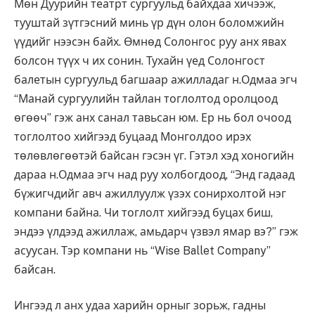
Мөн Дуурийн театрт сургуульд байхдаа хичээж,
тууштай зүтгэсний минь үр дүн олон боломжийн
үүдийг нээсэн байх. Өмнөд Солонгос руу анх явах
болсон түүх ч их сонин. Тухайн үед Солонгост
балетын сургуульд багшаар ажилладаг н.Одмаа эгч
“Манай сургуулийн тайлан тоглолтод оролцоод
өгөөч” гэж анх санал тавьсан юм. Ер нь бол очоод
тоглолтоо хийгээд буцаад Монголдоо ирэх
төлөвлөгөөтэй байсан гэсэн үг. Гэтэл хэд хоногийн
дараа н.Одмаа эгч над руу холбогдоод, “Энд гадаад
бүжигчдийг авч ажиллуулж үзэх сонирхолтой нэг
компани байна. Чи тоглолт хийгээд буцах биш,
эндээ үлдээд ажиллаж, амьдарч үзвэл ямар вэ?” гэж
асуусан. Тэр компани нь “Wise Ballet Company”
байсан.
Ингээд л анх удаа харийн орныг зорьж, гадны