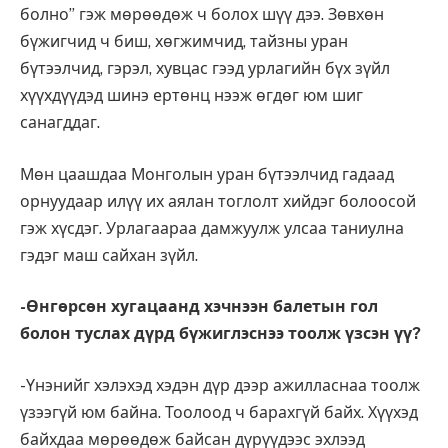
болно” гэж мөрөөдөж ч болох шүү дээ. Зөвхөн
бүжигчид ч биш, хөгжимчид, тайзны уран
бүтээлчид, гэрэл, хувцас гээд урлагийн бүх зүйл
хүүхдүүдэд шинэ ертөнц нээж өгдөг юм шиг
санагддаг.
Мөн цаашдаа Монголын уран бүтээлчид гадаад
орнуудаар илүү их аялан тоглолт хийдэг болоосой
гэж хүсдэг. Урлагаараа дамжуулж улсаа таниулна
гэдэг маш сайхан зүйл.
-Өнгөрсөн хугацаанд хэчнээн балетын гол
болон туслах дүрд бүжиглэснээ тоолж үзсэн үү?
-Үнэнийг хэлэхэд хэдэн дүр дээр ажилласнаа тоолж
үзээгүй юм байна. Тоолоод ч барахгүй байх. Хүүхэд
байхдаа мөрөөдөж байсан дүрүүдээс эхлээд