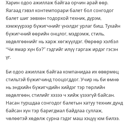
Харин одоо ажиллаж байгаа орчин арай өөр.
Яагаад гэвэл контемпорари балет бол сонгодог
балет шиг зөвхөн тодорхой техник, дүрэм,
хэмжүүрээр бүжигчнийг үнэлдэг урлаг биш. Тухайн
бүжигчний өөрийн онцлог, мэдрэмж, стиль,
хөдөлгөөнийг нь харж хөгжүүлдэг. Өөрөөр хэлбэл
“Чи ямар хүн бэ?” гэдгийг илүү гаргаж ирдэг гэсэн
үг.
Би одоо ажиллаж байгаа компанидаа их өвөрмөц
стильтэй бүжигчинд тооцогддог. Учир нь би өмнө
нь эндхийн бүжигчдийн хийдэг тэр төрлийн
хөдөлгөөн, стилийг хэзээ ч хийж үзээгүй байсан.
Насан туршдаа сонгодог балетын хатуу техник дунд
байсан хүн тэр баригдмал байдлаа суллаж,
чөлөөтэй хөдөлж сурна гэдэг маш хэцүү юм билээ.