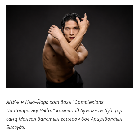
АНУ-ын Нью-Йорк хот дахь “Complexions
Contemporary Ballet” компанид бүжиглэж буй цор
ганц Монгол балетын гоцлооч бол Ариунболдын
Билгүдэ.