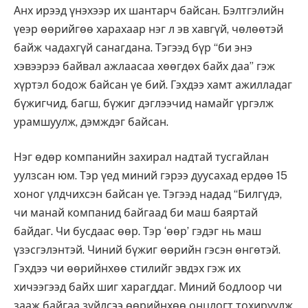
Анх ирээд үнэхээр их шантарч байсан. Бэлтгэлийн
үеэр өөрийгөө харахаар нэг л эв хавгүй, чөлөөтэй
байж чадахгүй санагдана. Тэгээд бүр “би энэ
хэвээрээ байвал ажлаасаа хөөгдөх байх даа” гэж
хүртэл бодож байсан үе бий. Гэхдээ хамт ажилладаг
бүжигчид, багш, бүжиг дэглээчид намайг үргэлж
урамшуулж, дэмждэг байсан.
Нэг өдөр компанийн захирал надтай тусгайлан
уулзсан юм. Тэр үед миний гэрээ дуусахад ердөө 15
хоног үлдчихсэн байсан үе. Тэгээд надад “Билгүдэ,
чи манай компанид байгаад би маш баяртай
байдаг. Чи бусдаас өөр. Тэр ‘өөр’ гэдэг нь маш
үзэсгэлэнтэй. Чиний бүжиг өөрийн гэсэн өнгөтэй.
Гэхдээ чи өөрийнхөө стилийг эвдэх гэж их
хичээгээд байх шиг харагддаг. Миний бодлоор чи
зааж байгаа зүйлсээ өөрийнхөө онцлогт тохируулж