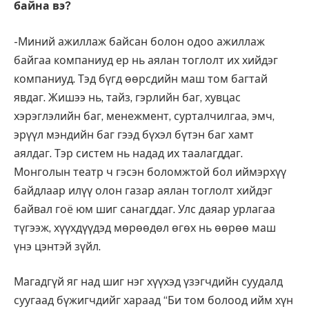
байна вэ?
-Миний ажиллаж байсан болон одоо ажиллаж
байгаа компаниуд ер нь аялан тоглолт их хийдэг
компаниуд. Тэд бүгд өөрсдийн маш том багтай
явдаг. Жишээ нь, тайз, гэрлийн баг, хувцас
хэрэглэлийн баг, менежмент, сурталчилгаа, эмч,
эрүүл мэндийн баг гээд бүхэл бүтэн баг хамт
аялдаг. Тэр систем нь надад их таалагддаг.
Монголын театр ч гэсэн боломжтой бол иймэрхүү
байдлаар илүү олон газар аялан тоглолт хийдэг
байвал гоё юм шиг санагддаг. Улс даяар урлагаа
түгээж, хүүхдүүдэд мөрөөдөл өгөх нь өөрөө маш
үнэ цэнтэй зүйл.
Магадгүй яг над шиг нэг хүүхэд үзэгчдийн суудалд
суугаад бүжигчдийг хараад “Би том болоод ийм хүн