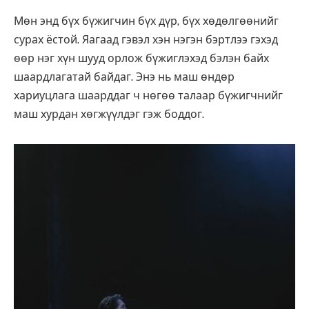
Мөн энд бүх бүжигчин бүх дүр, бүх хөдөлгөөнийг
сурах ёстой. Яагаад гэвэл хэн нэгэн бэртлээ гэхэд
өөр нэг хүн шууд орлож бүжиглэхэд бэлэн байх
шаардлагатай байдаг. Энэ нь маш өндөр
хариуцлага шаарддаг ч нөгөө талаар бүжигчнийг
маш хурдан хөгжүүлдэг гэж боддог.