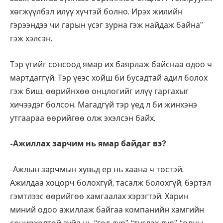
хөгжүүлбэл илүү хүчтэй болно. Ирэх жилийн
гэрээндээ чи гарын үсэг зурна гэж найдаж байна”
гэж хэлсэн.
Тэр үгийг сонсоод ямар их баярлаж байснаа одоо ч
мартдаггүй. Тэр үеэс хойш би бусадтай адил болох
гэж биш, өөрийнхөө онцлогийг илүү гаргахыг
хичээдэг болсон. Магадгүй тэр үед л би жинхэнэ
утгаараа өөрийгөө олж эхэлсэн байх.
-Ажиллах зарчим нь ямар байдаг вэ?
-Ажлын зарчмын хувьд ер нь хаана ч төстэй.
Ажилдаа хоцорч болохгүй, тасалж болохгүй, бэртэл
гэмтлээс өөрийгөө хамгаалах хэрэгтэй. Харин
миний одоо ажиллаж байгаа компанийн хамгийн