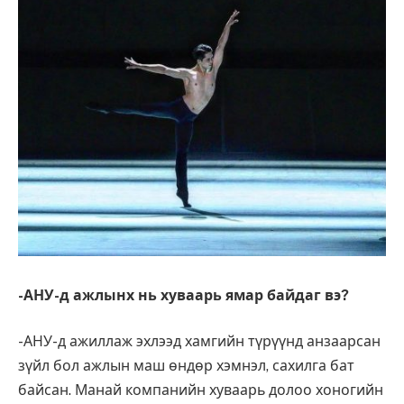
-АНУ-д ажлынх нь хуваарь ямар байдаг вэ?
-АНУ-д ажиллаж эхлээд хамгийн түрүүнд анзаарсан
зүйл бол ажлын маш өндөр хэмнэл, сахилга бат
байсан. Манай компанийн хуваарь долоо хоногийн