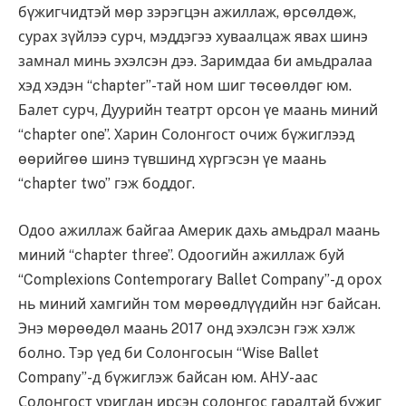
бүжигчидтэй мөр зэрэгцэн ажиллаж, өрсөлдөж,
сурах зүйлээ сурч, мэддэгээ хуваалцаж явах шинэ
замнал минь эхэлсэн дээ. Заримдаа би амьдралаа
хэд хэдэн “chapter”-тай ном шиг төсөөлдөг юм.
Балет сурч, Дуурийн театрт орсон үе маань миний
“chapter one”. Харин Солонгост очиж бүжиглээд
өөрийгөө шинэ түвшинд хүргэсэн үе маань
“chapter two” гэж боддог.
Одоо ажиллаж байгаа Америк дахь амьдрал маань
миний “chapter three”. Одоогийн ажиллаж буй
“Complexions Contemporary Ballet Company”-д орох
нь миний хамгийн том мөрөөдлүүдийн нэг байсан.
Энэ мөрөөдөл маань 2017 онд эхэлсэн гэж хэлж
болно. Тэр үед би Солонгосын “Wise Ballet
Company”-д бүжиглэж байсан юм. АНУ-аас
Солонгост уригдан ирсэн солонгос гаралтай бүжиг