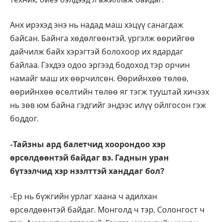
Анх ирэхэд энэ нь надад маш хэцүү санагдаж
байсан. Байнга хөдөлгөөнтэй, үргэлж өөрийгөө
дайчилж байх хэрэгтэй болохоор их ядардаг
байлаа. Гэхдээ одоо эргээд бодоход тэр орчин
намайг маш их өөрчилсөн. Өөрийнхөө төлөө,
өөрийнхөө өсөлтийн төлөө яг тэгж тууштай хичээх
нь зөв юм байна гэдгийг эндээс илүү ойлгосон гэж
боддог.
-Тайзны ард балетчид хоорондоо хэр
өрсөлдөөнтэй байдаг вэ. Гаднын уран
бүтээлчид хэр нээлттэй ханддаг бол?
-Ер нь бүжгийн урлаг хаана ч адилхан
өрсөлдөөнтэй байдаг. Монголд ч тэр, Солонгост ч