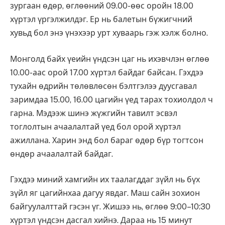
зургаан өдөр, өглөөний 09.00-өөс оройн 18.00
хүртэл үргэлжилдэг. Ер нь балетын бүжигчний
хувьд бол энэ үнэхээр урт хуваарь гэж хэлж болно.
Монголд байх үеийн үндсэн цаг нь ихэвчлэн өглөө
10.00-аас орой 17.00 хүртэл байдаг байсан. Гэхдээ
тухайн өдрийн төлөвлөсөн бэлтгэлээ дуусгавал
заримдаа 15.00, 16.00 цагийн үед тарах тохиолдол ч
гарна. Мэдээж шинэ жүжгийн тавилт эсвэл
тоглолтын ачаалалтай үед бол орой хүртэл
ажиллана. Харин энд бол бараг өдөр бүр тогтсон
өндөр ачаалалтай байдаг.
Гэхдээ миний хамгийн их таалагддаг зүйл нь бүх
зүйл яг цагийнхаа дагуу явдаг. Маш сайн зохион
байгуулалттай гэсэн үг. Жишээ нь, өглөө 9:00–10:30
хүртэл үндсэн дасгал хийнэ. Дараа нь 15 минут