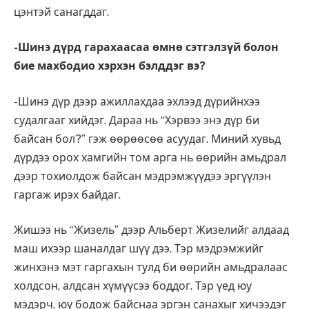
цэнтэй санагддаг.
-Шинэ дүрд гарахаасаа өмнө сэтгэлзүй болон
бие махбодио хэрхэн бэлддэг вэ?
-Шинэ дүр дээр ажиллахдаа эхлээд дүрийнхээ
судалгааг хийдэг. Дараа нь “Хэрвээ энэ дүр би
байсан бол?” гэж өөрөөсөө асуудаг. Миний хувьд
дүрдээ орох хамгийн том арга нь өөрийн амьдрал
дээр тохиолдож байсан мэдрэмжүүдээ эргүүлэн
гаргаж ирэх байдаг.
Жишээ нь “Жизель” дээр Альберт Жизелийг алдаад
маш ихээр шаналдаг шүү дээ. Тэр мэдрэмжийг
жинхэнэ мэт гаргахын тулд би өөрийн амьдралаас
холдсон, алдсан хүмүүсээ боддог. Тэр үед юу
мэдэрч, юу бодож байснаа эргэн санахыг хичээдэг