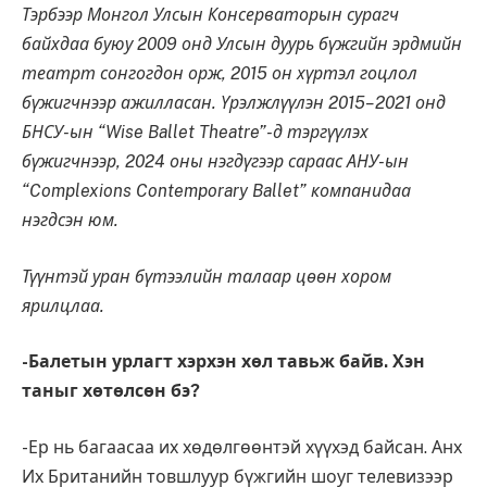
Тэрбээр Монгол Улсын Консерваторын сурагч
байхдаа буюу 2009 онд Улсын дуурь бүжгийн эрдмийн
театрт сонгогдон орж, 2015 он хүртэл гоцлол
бүжигчнээр ажилласан. Үрэлжлүүлэн 2015–2021 онд
БНСУ-ын “Wise Ballet Theatre”-д тэргүүлэх
бүжигчнээр, 2024 оны нэгдүгээр сараас АНУ-ын
“Complexions Contemporary Ballet” компанидаа
нэгдсэн юм.
Түүнтэй уран бүтээлийн талаар цөөн хором
ярилцлаа.
-Балетын урлагт хэрхэн хөл тавьж байв. Хэн
таныг хөтөлсөн бэ?
-Ер нь багаасаа их хөдөлгөөнтэй хүүхэд байсан. Анх
Их Британийн товшлуур бүжгийн шоуг телевизээр