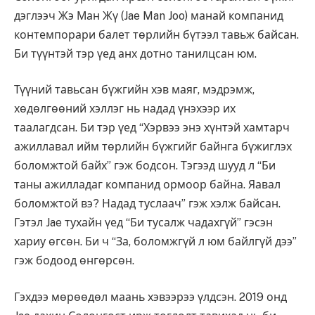
дэглээч Жэ Ман Жү (Jae Man Joo) манай компанид
контемпорари балет төрлийн бүтээл тавьж байсан.
Би түүнтэй тэр үед анх дотно танилцсан юм.
Түүний тавьсан бүжгийн хэв маяг, мэдрэмж,
хөдөлгөөний хэллэг нь надад үнэхээр их
таалагдсан. Би тэр үед “Хэрвээ энэ хүнтэй хамтарч
ажиллавал ийм төрлийн бүжгийг байнга бүжиглэх
боломжтой байх” гэж бодсон. Тэгээд шууд л “Би
таны ажилладаг компанид ормоор байна. Яавал
боломжтой вэ? Надад туслаач” гэж хэлж байсан.
Гэтэл Jae тухайн үед “Би тусалж чадахгүй” гэсэн
хариу өгсөн. Би ч “За, боломжгүй л юм байлгүй дээ”
гэж бодоод өнгөрсөн.
Гэхдээ мөрөөдөл маань хэвээрээ үлдсэн. 2019 онд