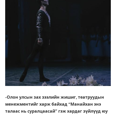
-Олон улсын зах зээлийн жишиг, театруудын
менежментийг харж байхад “Манайхан энэ
талаас нь суралцаасай” гэж хардаг зүйлүүд юу