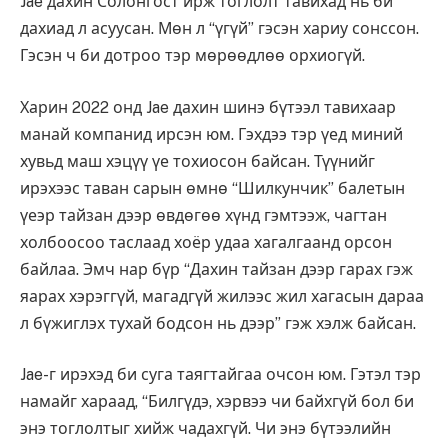
Jae дахин Солонгост ирж тоглолт тавихад нь би
дахиад л асуусан. Мөн л “үгүй” гэсэн хариу сонссон.
Гэсэн ч би дотроо тэр мөрөөдлөө орхиогүй.
Харин 2022 онд Jae дахин шинэ бүтээл тавихаар
манай компанид ирсэн юм. Гэхдээ тэр үед миний
хувьд маш хэцүү үе тохиосон байсан. Түүнийг
ирэхээс таван сарын өмнө “Шилкунчик” балетын
үеэр тайзан дээр өвдөгөө хүнд гэмтээж, чагтан
холбоосоо таслаад хоёр удаа хагалгаанд орсон
байлаа. Эмч нар бүр “Дахин тайзан дээр гарах гэж
яарах хэрэггүй, магадгүй жилээс жил хагасын дараа
л бүжиглэх тухай бодсон нь дээр” гэж хэлж байсан.
Jae-г ирэхэд би суга таягтайгаа очсон юм. Гэтэл тэр
намайг хараад, “Билгүдэ, хэрвээ чи байхгүй бол би
энэ тоглолтыг хийж чадахгүй. Чи энэ бүтээлийн