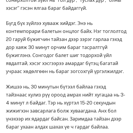
сонирхолтой зүйл нь “гол дүр”, “туслах дүр”, “олны
хэсэг” гэсэн ялгаа бараг байдаггүй.
Бүгд бүх зүйлээ хувааж хийдэг. Энэ нь
контемпорари балетын онцлог байх. Нэг тоглолтод
20 гаруй бүжигчин тайзан дээр зэрэг гарлаа гэхэд
дор хаяж 30 минут орчим бараг тасралтгүй
бүжиглэнэ. Сонгодог балет шиг тодорхой үйл
явдалтай, хэсэг хэсгээрээ амардаг бүтэц багатай
учраас хөдөлгөөн нь бараг зогсохгүй үргэлжилдэг.
Жишээ нь, 30 минутын бүтээл байлаа гэхэд
тайзнаас кулиз рүү ороод амрах нийт хугацаа нь 3-
4 минут л байдаг. Тэр нь хүртэл 15-20 секундын
жижигхэн завсарлага болж хуваагдана. Анх бол
үнэхээр их ядардаг байсан. Заримдаа тайзан дээр
бараг ухаан алдах шахах үе ч гардаг байлаа.