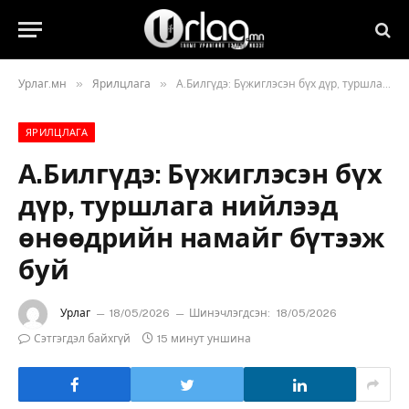
»
»
Урлаг.мн
Ярилцлага
А.Билгүдэ: Бүжиглэсэн бүх дүр, туршлага нийлээд өнөөдрийн намайг бүтээж буй
ЯРИЛЦЛАГА
А.Билгүдэ: Бүжиглэсэн бүх
дүр, туршлага нийлээд
өнөөдрийн намайг бүтээж
буй
Урлаг
18/05/2026
Шинэчлэгдсэн:
18/05/2026
Сэтгэгдэл байхгүй
15 минут уншина