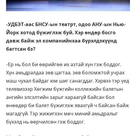
-УДБЭТ-аас БНСУ-ын театрт, одоо АНУ-ын Нью-
Йорк хотод бүжиглэж буй. Хэр өндөр босго
давж байж эл компанийнхаа бүрэлдэхүүнд
багтсан бэ?
-Ер нь бол би өөрийгөө их азтай хүн гэж боддог.
Хүн амьдралдаа зөв цагтаа, зөв боломжтой учрах
маш чухал байдаг юм шиг санагддаг. Хэрвээ тэр үед
телевизээр Хөгжим бүжгийн коллежийн балетын
ангийн элсэлтийн зарыг хараагүй байсан бол
өнөөдөр би балет бүжиглэж явахгүй ч байсан байж
магадгүй. Тэр жижигхэн мөч миний амьдралыг
бүхэлд нь өөрчилсөн гэж боддог.