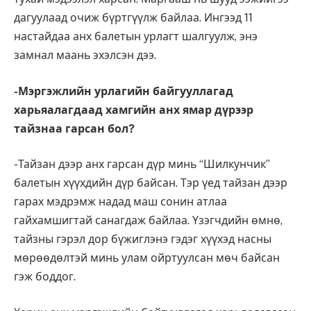
дагуулаад очиж бүртгүүлж байлаа. Ингээд 11
настайдаа анх балетын урлагт шалгуулж, энэ
замнал маань эхэлсэн дээ.
-Мэргэжлийн урлагийн байгууллагад
харьяалагдаад хамгийн анх ямар дүрээр
тайзнаа гарсан бол?
-Тайзан дээр анх гарсан дүр минь “Шилкунчик”
балетын хүүхдийн дүр байсан. Тэр үед тайзан дээр
гарах мэдрэмж надад маш сонин атлаа
гайхамшигтай санагдаж байлаа. Үзэгчдийн өмнө,
тайзны гэрэл дор бүжиглэнэ гэдэг хүүхэд насны
мөрөөдөлтэй минь улам ойртуулсан мөч байсан
гэж боддог.