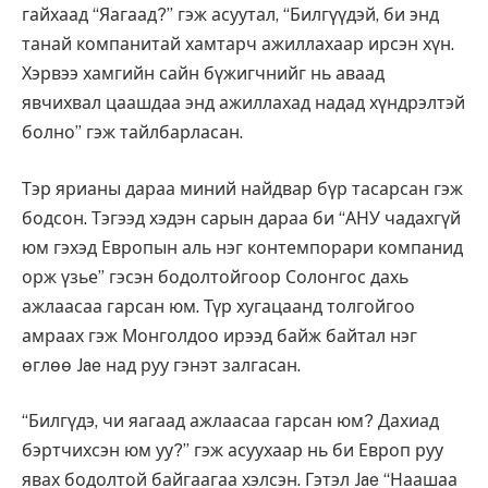
гайхаад “Яагаад?” гэж асуутал, “Билгүүдэй, би энд
танай компанитай хамтарч ажиллахаар ирсэн хүн.
Хэрвээ хамгийн сайн бүжигчнийг нь аваад
явчихвал цаашдаа энд ажиллахад надад хүндрэлтэй
болно” гэж тайлбарласан.
Тэр ярианы дараа миний найдвар бүр тасарсан гэж
бодсон. Тэгээд хэдэн сарын дараа би “АНУ чадахгүй
юм гэхэд Европын аль нэг контемпорари компанид
орж үзье” гэсэн бодолтойгоор Солонгос дахь
ажлаасаа гарсан юм. Түр хугацаанд толгойгоо
амраах гэж Монголдоо ирээд байж байтал нэг
өглөө Jae над руу гэнэт залгасан.
“Билгүдэ, чи яагаад ажлаасаа гарсан юм? Дахиад
бэртчихсэн юм уу?” гэж асуухаар нь би Европ руу
явах бодолтой байгаагаа хэлсэн. Гэтэл Jae “Наашаа