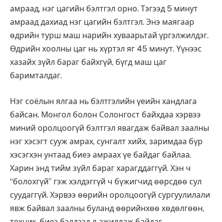
амраад, нэг цагийн бэлтгэл орно. Тэгээд 5 минут
амраад дахиад нэг цагийн бэлтгэл. Энэ маягаар
өдрийн турш маш нарийн хуваарьтай үргэлжилдэг.
Өдрийн хоолны цаг нь хүртэл яг 45 минут. Үүнээс
хазайх зүйл бараг байхгүй, бүгд маш цаг
баримталдаг.
Нэг соёлын ялгаа нь бэлтгэлийн үеийн хандлага
байсан. Монгол болон Солонгост байхдаа хэрвээ
миний оролцоогүй бэлтгэл явагдаж байвал заалны
нэг хэсэгт сууж амрах, сунгалт хийх, заримдаа бүр
хэсэгхэн унтаад биеэ амраах үе байдаг байлаа.
Харин энд тийм зүйл бараг харагддаггүй. Хэн ч
“болохгүй” гэж хэлдэггүй ч бүжигчид өөрсдөө сул
суудаггүй. Хэрвээ өөрийн оролцоогүй сургуулилали
явж байвал заалны буланд өөрийнхөө хөдөлгөөн,
техник, биеэ бэлдээд л ажиллаж байдаг.