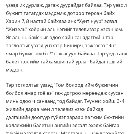
үзээд их дурлаж, дагаж дуурайдаг байлаа. Тэр үеэс л
бүжигт татагдах мэдрэмж дотроо төрсөн байх.
Харин 7, 8 настай байхдаа анх “Хунт нуур” эсвэл
“Жизель” хоёрын аль нэгийг телевизээр үзсэн юм.
Яг аль нь байсныг одоо сайн санадаггүй ч тэр
тоглолтыг үзээд үнэхээр биширч, ээжээсээ “Энэ
ямар бүжиг юм бэ?” гэж асууж байлаа. Тэр үед л анх
балет гэж ийм гайхамшигтай урлаг байдаг гэдгийг
мэдсэн.
Тэр тоглолтыг үзээд “Том болоод ийм бүжигчин
болбол ямар гоё вэ” гэж дотроо мөрөөдөж суусан
минь одоо ч санаанд тод байдаг. Түүнээс хойш 3-4
жилийн дараа мөн л телевиз үзэж байхад
дэлгэцийн доогуур гүйдэг зараар Хөгжим бүжгийн
коллежийн балетын ангийн элсэлт эхэлж байгаа
тухай мэдээлэл харсан. Маргааш нь шууд ээжийгээ