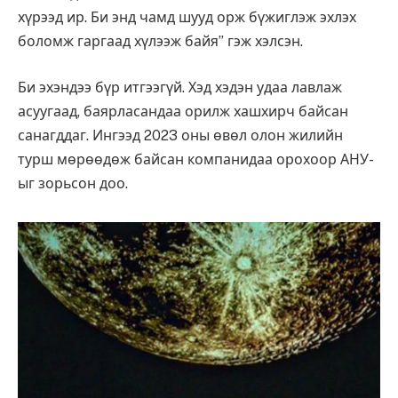
хүрээд ир. Би энд чамд шууд орж бүжиглэж эхлэх
боломж гаргаад хүлээж байя” гэж хэлсэн.
Би эхэндээ бүр итгээгүй. Хэд хэдэн удаа лавлаж
асуугаад, баярласандаа орилж хашхирч байсан
санагддаг. Ингээд 2023 оны өвөл олон жилийн
турш мөрөөдөж байсан компанидаа орохоор АНУ-
ыг зорьсон доо.