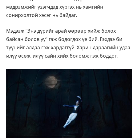
мэдрэмжийг үзэгчдэд хүргэх нь хамгийн
сонирхолтой хэсэг нь байдаг.
Мэдээж “Энэ дүрийг арай өөрөөр хийж болох
байсан болов уу” гэж бодогдох үе бий. Гэхдээ би
түүнийг алдаа гэж хардаггүй. Харин дараагийн удаа
илүү өсөж, илүү сайн хийх боломж гэж боддог.